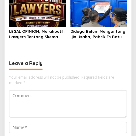
Indramayu, Jangan
Biarkan Keadilan
Dipertanyakan
LEGAL OPINION; Merahputih
Diduga Belum Mengantongi
Lawyers Tentang Skema
Ijin Usaha, ‎Pabrik Es Batu
Bagi Hasil Pariwisata bagi
Kristal di Baleraja
Desa Penyangga
Indramayu Disegel.
Leave a Reply
Your email address will not be published.
Required fields are
marked
*