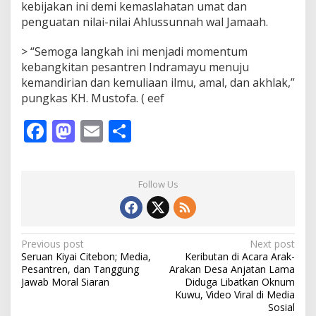
kebijakan ini demi kemaslahatan umat dan
penguatan nilai-nilai Ahlussunnah wal Jamaah.
> “Semoga langkah ini menjadi momentum
kebangkitan pesantren Indramayu menuju
kemandirian dan kemuliaan ilmu, amal, dan akhlak,”
pungkas KH. Mustofa. ( eef
F
M
E
S
ac
as
m
h
e
to
ai
ar
Follow Us
b
d
l
e
o
o
o
n
P
Previous post
Next post
Seruan Kiyai Citebon; Media,
Keributan di Acara Arak-
k
o
Pesantren, dan Tanggung
Arakan Desa Anjatan Lama
s
Jawab Moral Siaran
Diduga Libatkan Oknum
Kuwu, Video Viral di Media
t
Sosial