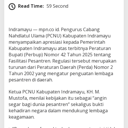
s
Read Time:
59 Second
i
P
e
s
Indramayu — mpn.co id. Pengurus Cabang
a
n
Nahdlatul Ulama (PCNU) Kabupaten Indramayu
t
menyampaikan apresiasi kepada Pemerintah
r
Kabupaten Indramayu atas terbitnya Peraturan
e
Bupati (Perbup) Nomor 42 Tahun 2025 tentang
n
Fasilitasi Pesantren. Regulasi tersebut merupakan
turunan dari Peraturan Daerah (Perda) Nomor 2
Tahun 2002 yang mengatur penguatan lembaga
pesantren di daerah.
Ketua PCNU Kabupaten Indramayu, KH. M.
Mustofa, menilai kebijakan itu sebagai “angin
segar bagi dunia pesantren” sekaligus bukti
kehadiran negara dalam mendukung lembaga
keagamaan.