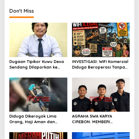
n
Don't Miss
a
v
i
g
a
t
Dugaan Tipikor Kuwu Desa
INVESTIGASI: WiFi Komersial
i
Sendang Dilaporkan ke
Diduga Beroperasi Tanpa
o
Polda Jabar, Kasus Tak
Izin di Desa Benda , Siapa
Bisa Diambil Alih Bupati
Membiarkan?
n
Indramayu – Hukum Harus
Berjalan Bebas Tanpa
Campur Tangan
Diduga Dikeroyok Lima
AGRAHA SWA KARYA
Orang, Haji Aman dan
CIREBON: MEMBERI
Putranya Tempuh Jalur
KESEMPATAN KEDUA,
Hukum; Publik Tagih
MEMULIHKAN KEHIDUPAN,
Ketegasan Polres
MEMBANGUN MASA DEPAN