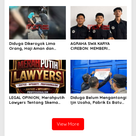
Bisa Diambil Alih Bupati
Membiarkan?
Indramayu – Hukum Harus
Berjalan Bebas Tanpa
Campur Tangan
Diduga Dikeroyok Lima
AGRAHA SWA KARYA
Orang, Haji Aman dan
CIREBON: MEMBERI
Putranya Tempuh Jalur
KESEMPATAN KEDUA,
Hukum; Publik Tagih
MEMULIHKAN KEHIDUPAN,
Ketegasan Polres
MEMBANGUN MASA DEPAN
Indramayu, Jangan
Biarkan Keadilan
Dipertanyakan
LEGAL OPINION; Merahputih
Diduga Belum Mengantongi
Lawyers Tentang Skema
Ijin Usaha, ‎Pabrik Es Batu
Bagi Hasil Pariwisata bagi
Kristal di Baleraja
Desa Penyangga
Indramayu Disegel.
View More