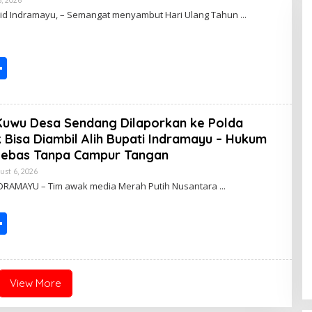
Y
.co.id Indramayu, – Semangat menyambut Hari Ulang Tahun
P
O
S
T
S
I
N
G
h
ar
Kuwu Desa Sendang Dilaporkan ke Polda
e
 Bisa Diambil Alih Bupati Indramayu – Hukum
Bebas Tanpa Campur Tangan
ust 6, 2026
B
Y
INDRAMAYU – Tim awak media Merah Putih Nusantara
P
O
S
S
T
I
h
N
G
ar
e
View More