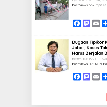
o
o
Post Views: 552 ‎ ‎mpn
o
n
k
F
M
E
ac
as
m
e
to
ai
Dugaan Tipikor 
b
d
l
Jabar, Kasus Tak
o
o
Harus Berjalan 
o
n
Hukum
,
TNI/ POLRI
|
Aug
Post Views: 173 MPN. 
k
F
M
E
ac
as
m
e
to
ai
b
d
l