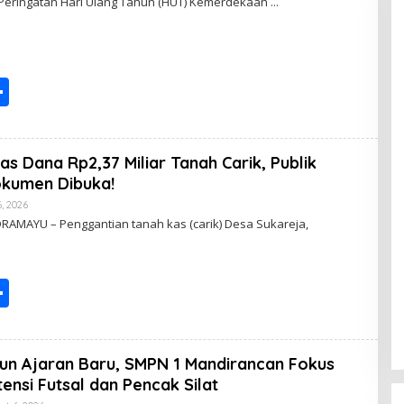
 Peringatan Hari Ulang Tahun (HUT) Kemerdekaan
P
O
S
T
I
N
S
G
h
ar
as Dana Rp2,37 Miliar Tanah Carik, Publik
e
kumen Dibuka!
, 2026
B
Y
DRAMAYU – Penggantian tanah kas (carik) Desa Sukareja,
P
O
S
T
S
I
N
G
h
ar
n Ajaran Baru, SMPN 1 Mandirancan Fokus
e
nsi Futsal dan Pencak Silat