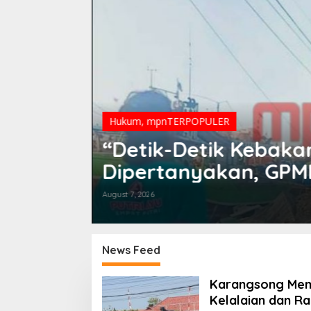
Hukum
,
mpnTERPOPULER
A MOBIL
“Detik-Detik Kebak
AT API
Dipertanyakan, GPMI
 Audit
Dugaan Kelalaian Mi
August 7, 2026
News Feed
M
Karangsong Mem
e
Kelalaian dan Ran
r