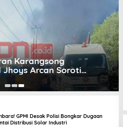
aran Karangsong
 Jhoys Arcan Soroti
gas”
S
Au
bara! GPMI Desak Polisi Bongkar Dugaan
tai Distribusi Solar Industri