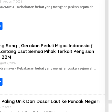
|
August 7, 2026
B
Y
INDRAMAYU – Kebakaran hebat yang menghanguskan sejumlah
P
O
S
T
S
I
N
G
h
ar
g Song ; Gerakan Peduli Migas Indonesia (
e
Lantang Usut Semua Pihak Terkait Pengisian
n BBM
gust 7, 2026
B
Y
Indramayu – Kebakaran hebat yang menghanguskan sejumlah
P
O
S
S
T
I
h
N
G
ar
Paling Unik Dari Dasar Laut ke Puncak Negeri
e
t 7, 2026
B
Y