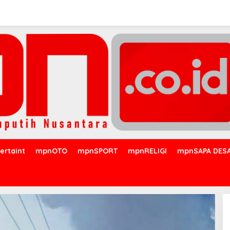
ertaint
mpnOTO
mpnSPORT
mpnRELIGI
mpnSAPA DES