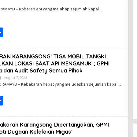
NDRAMAYU – Kobaran api yang melahap sejumlah kapal
S
h
ar
ARAN KARANGSONG! TIGA MOBIL TANGKI
e
KAN LOKASI SAAT API MENGAMUK ; GPMI
a dan Audit Safety Semua Pihak
|
August 7, 2026
B
Y
INDRAMAYU – Kebakaran hebat yang meludeskan sejumlah kapal
P
O
S
S
T
I
h
N
G
ar
bakaran Karangsong Dipertanyakan, GPMI
e
oti Dugaan Kelalaian Migas”