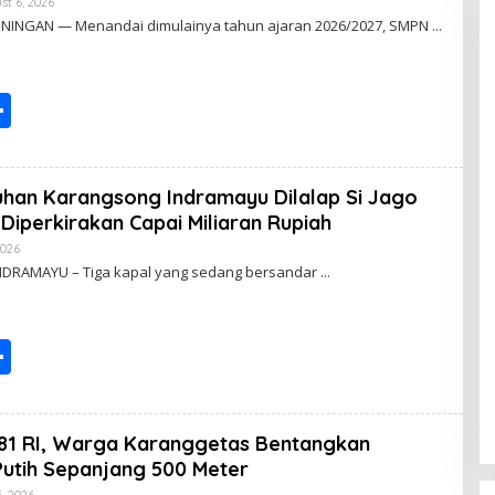
st 6, 2026
B
Y
KUNINGAN — Menandai dimulainya tahun ajaran 2026/2027, SMPN
P
O
S
T
S
I
N
G
h
ar
buhan Karangsong Indramayu Dilalap Si Jago
e
Diperkirakan Capai Miliaran Rupiah
2026
B
Y
INDRAMAYU – Tiga kapal yang sedang bersandar
P
O
S
T
S
I
N
G
h
ar
81 RI, Warga Karanggetas Bentangkan
e
utih Sepanjang 500 Meter
, 2026
B