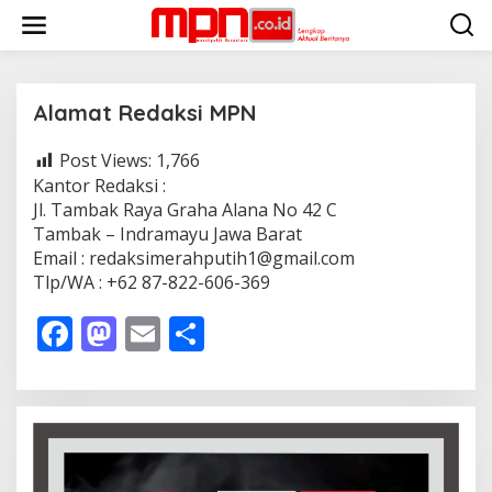
S
k
i
p
t
o
Alamat Redaksi MPN
c
o
Post Views:
1,766
|
n
O
Kantor Redaksi :
t
C
e
Jl. Tambak Raya Graha Alana No 42 C
T
O
n
Tambak – Indramayu Jawa Barat
B
t
Email : redaksimerahputih1@gmail.com
E
R
Tlp/WA : +62 87-822-606-369
1
4
,
F
M
E
S
2
0
ac
as
m
h
2
5
e
to
ai
ar
B
Y
b
d
l
e
A
D
M
o
o
I
N