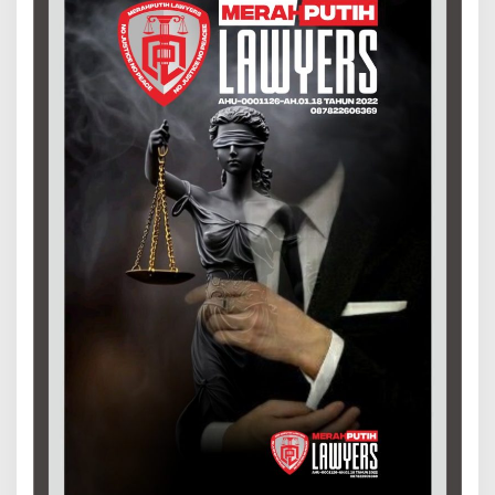
o
n
k