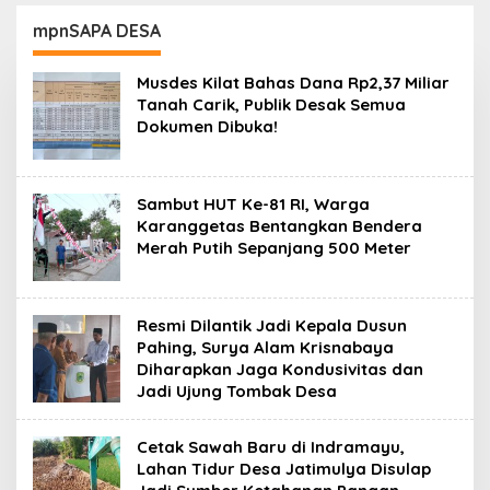
dengan Beragam
Kafe Remang-
Aktivitas Positif di
Remang”
mpnSAPA DESA
Hong Kong
Musdes Kilat Bahas Dana Rp2,37 Miliar
Tanah Carik, Publik Desak Semua
Dokumen Dibuka!
Sambut HUT Ke-81 RI, Warga
Karanggetas Bentangkan Bendera
Merah Putih Sepanjang 500 Meter
Resmi Dilantik Jadi Kepala Dusun
Pahing, Surya Alam Krisnabaya
Diharapkan Jaga Kondusivitas dan
Jadi Ujung Tombak Desa
Cetak Sawah Baru di Indramayu,
Lahan Tidur Desa Jatimulya Disulap