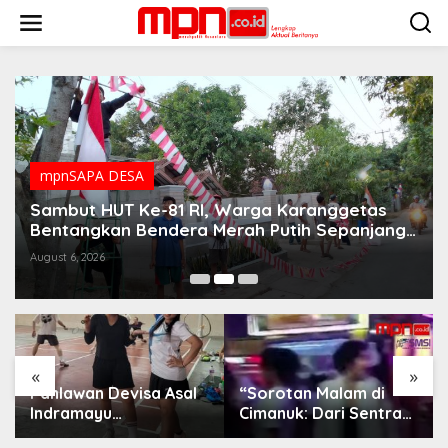
S
k
i
p
t
o
c
o
n
t
mpnSAPA DESA
e
n
Sambut HUT Ke-81 RI, Warga Karanggetas
t
Bentangkan Bendera Merah Putih Sepanjang
500 Meter
August 6, 2026
«
»
Pahlawan Devisa Asal
“Sorotan Malam di
Indramayu
Cimanuk: Dari Sentra
Manfaatkan Hari Libur
Kuliner ke Deretan