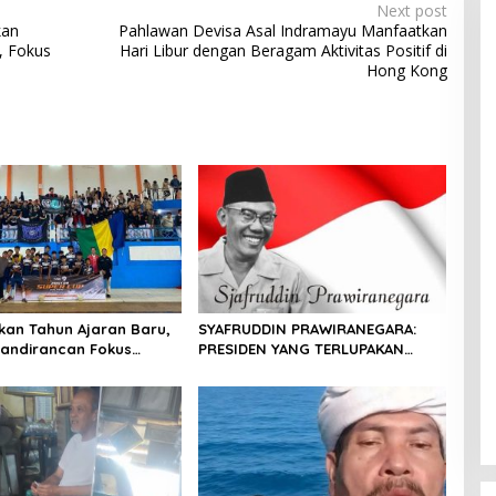
Next post
kan
Pahlawan Devisa Asal Indramayu Manfaatkan
, Fokus
Hari Libur dengan Beragam Aktivitas Positif di
Hong Kong
an Tahun Ajaran Baru,
SYAFRUDDIN PRAWIRANEGARA:
andirancan Fokus
PRESIDEN YANG TERLUPAKAN
an Potensi Futsal dan
DALAM SEJARAH INDONESIA
ilat