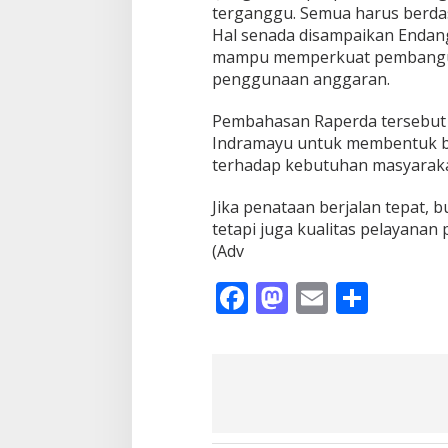
terganggu. Semua harus berdasa
Hal senada disampaikan Endang 
mampu memperkuat pembanguna
penggunaan anggaran.
Pembahasan Raperda tersebut 
Indramayu untuk membentuk biro
terhadap kebutuhan masyaraka
Jika penataan berjalan tepat,
tetapi juga kualitas pelayanan
(Adv
F
M
E
S
ac
as
m
h
e
to
ai
ar
b
d
l
e
o
o