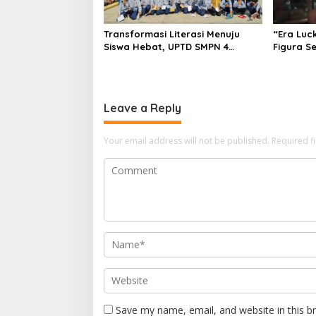
Transformasi Literasi Menuju
“Era Luc
Siswa Hebat, UPTD SMPN 4
Figura S
Sindang Unjuk Inovasi di
Pedagan
Pameran GLS NePasi Gemaca
Terancam
Leave a Reply
Your email address will not be published.
Required f
Save my name, email, and website in this b