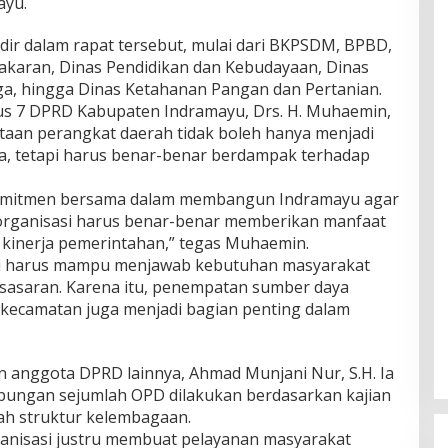
ayu.
dir dalam rapat tersebut, mulai dari BKPSDM, BPBD,
akaran, Dinas Pendidikan dan Kebudayaan, Dinas
a, hingga Dinas Ketahanan Pangan dan Pertanian.
us 7 DPRD Kabupaten Indramayu, Drs. H. Muhaemin,
aan perangkat daerah tidak boleh hanya menjadi
a, tetapi harus benar-benar berdampak terhadap
 komitmen bersama dalam membangun Indramayu agar
 organisasi harus benar-benar memberikan manfaat
 kinerja pemerintahan,” tegas Muhaemin.
si harus mampu menjawab kebutuhan masyarakat
at sasaran. Karena itu, penempatan sumber daya
kecamatan juga menjadi bagian penting dalam
n anggota DPRD lainnya, Ahmad Munjani Nur, S.H. Ia
ungan sejumlah OPD dilakukan berdasarkan kajian
ah struktur kelembagaan.
anisasi justru membuat pelayanan masyarakat