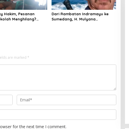
ky Hakim, Pesanan
Dari Rambatan Indramayu ke
ekolah Menghilang?
Sumedang, H. Mulyana
g di Indramayu
Mengemban Amanah Merawat
 Bangkrut!”
Jejak Sejarah Sunda
ields are marked
*
rowser for the next time I comment.