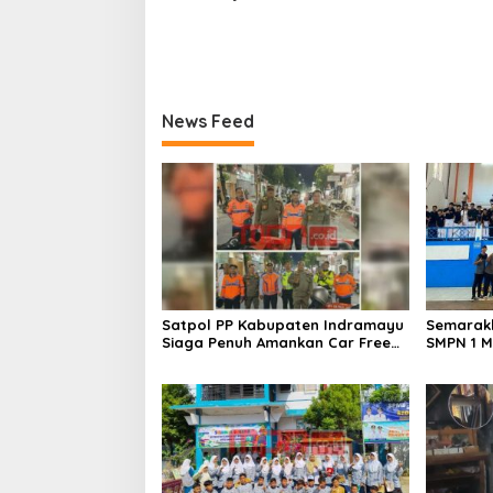
News Feed
Satpol PP Kabupaten Indramayu
Semarakk
Siaga Penuh Amankan Car Free
SMPN 1 M
Night, Pastikan Masyarakat
Kembangk
Nyaman Beraktivitas
Pencak S