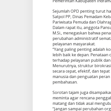
Pemerintah Kabupaten Indram
n
a
Sejumlah OPD penting turut ha
n
Satpol PP, Dinas Pemadam Keb
P
u
Pariwisata Pemuda dan Olahrag
b
Dalam rapat itu, anggota Pans
l
M.Si., menegaskan bahwa penat
i
perubahan administratif semat
k
J
pelayanan masyarakat.
a
“Yang paling penting adalah
d
lebih baik ke depan. Penataan
i
terhadap pelayanan publik dan
S
Menurutnya, struktur birokra
o
r
secara cepat, efektif, dan tep
o
manusia dan penguatan peran 
t
pembahasan.
a
n
Sorotan tajam juga disampaika
meminta agar rencana penggab
matang dan tidak asal mengub
“Jangan sampai perubahan org