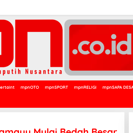
ertaint
mpnOTO
mpnSPORT
mpnRELIGI
mpnSAPA DES
ramayu Mulai Bedah Besar