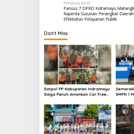
o
n
P
Previous post
Pansus 7 DPRD Indramayu Matang
k
o
Raperda Susunan Perangkat Daerah
s
Efektivitas Pelayanan Publik
t
Don't Miss
n
a
v
i
g
a
t
Satpol PP Kabupaten Indramayu
Semarakk
i
Siaga Penuh Amankan Car Free
SMPN 1 M
Night, Pastikan Masyarakat
Kembangk
o
Nyaman Beraktivitas
Pencak S
n