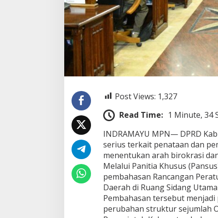
a
h
B
e
s
a
r
S
t
r
u
Post Views:
1,327
k
t
Read Time:
1 Minute, 34
u
r
INDRAMAYU MPN— DPRD Kabup
O
serius terkait penataan dan p
P
D
menentukan arah birokrasi dan
,
Melalui Panitia Khusus (Pansu
P
pembahasan Rancangan Peratu
e
Daerah di Ruang Sidang Utama
l
Pembahasan tersebut menjadi
a
y
perubahan struktur sejumlah O
a