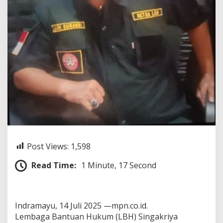
n
g
a
n
D
u
g
a
a
n
P
u
n
g
l
i
Post Views:
1,598
d
a
Read Time:
1 Minute, 17 Second
n
P
r
e
m
Indramayu, 14 Juli 2025 —mpn.co.id.
a
Lembaga Bantuan Hukum (LBH) Singakriya
n