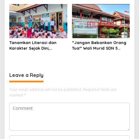
Indramayu Disegel.
Jawaban
Tanamkan Literasi dan
“Jangan Bebankan Orang
Karakter Sejak Dini,
Tua!” Wali Murid SDN 5
Perpusdes Pandawa
Margadadi Pertanyakan
Haurgeulis Hadirkan
Dana BOS, Uang Kas Kelas
Program “Cacing Desa” di
Diduga Dipakai Biayai
TK ABA
Sekolah
Leave a Reply
Your email address will not be published.
Required fields are
marked
*