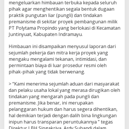
mengeluarkan himbauan terbuka kepada seluruh
i
pihak agar menghentikan segala bentuk dugaan
s
m
praktik pungutan liar (pungli) dan tindakan
e
premanisme di sekitar proyek pembangunan milik
d
PT Polytama Propindo yang berlokasi di Kecamatan
i
Juntinyuat, Kabupaten Indramayu.
L
i
n
Himbauan ini disampaikan menyusul laporan dari
g
sejumlah pekerja dan mitra kerja proyek yang
k
mengaku mengalami tekanan, intimidasi, dan
u
permintaan biaya di luar prosedur resmi oleh
n
pihak-pihak yang tidak berwenang.
g
a
n
> “Kami menerima sejumlah aduan dari masyarakat
P
dan pelaku usaha lokal yang merasa dirugikan oleh
r
tindakan yang mengarah pada pungli dan
o
premanisme. Jika benar, ini merupakan
y
e
pelanggaran hukum dan harus segera dihentikan,
k
hal demikian terjadi dengan dalih bina lingkungan
P
inipun harus transparan peruntukannya ” tegas
o
Direktur LBH Singakriya, Ardy Subandi dalam
l