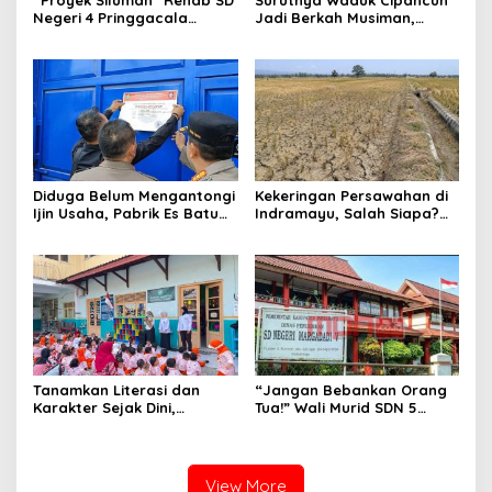
Negeri 4 Pringgacala
Jadi Berkah Musiman,
Berjalan Sebulan Tanpa
Ratusan Warga
Papan anggaran
Berbondong-bondong
Tangkap Ikan
Diduga Belum Mengantongi
Kekeringan Persawahan di
Ijin Usaha, ‎Pabrik Es Batu
Indramayu, Salah Siapa?
Kristal di Baleraja
Saatnya Publik Menuntut
Indramayu Disegel.
Jawaban
Tanamkan Literasi dan
“Jangan Bebankan Orang
Karakter Sejak Dini,
Tua!” Wali Murid SDN 5
Perpusdes Pandawa
Margadadi Pertanyakan
Haurgeulis Hadirkan
Dana BOS, Uang Kas Kelas
Program “Cacing Desa” di
Diduga Dipakai Biayai
TK ABA
Sekolah
View More