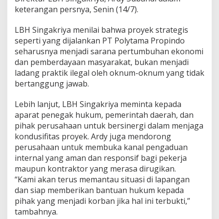
y
keterangan persnya, Senin (14/7).
t
a
LBH Singakriya menilai bahwa proyek strategis
m
seperti yang dijalankan PT Polytama Propindo
a
seharusnya menjadi sarana pertumbuhan ekonomi
P
r
dan pemberdayaan masyarakat, bukan menjadi
o
ladang praktik ilegal oleh oknum-oknum yang tidak
p
bertanggung jawab.
i
n
Lebih lanjut, LBH Singakriya meminta kepada
d
o
aparat penegak hukum, pemerintah daerah, dan
J
pihak perusahaan untuk bersinergi dalam menjaga
u
kondusifitas proyek. Ardy juga mendorong
n
perusahaan untuk membuka kanal pengaduan
t
internal yang aman dan responsif bagi pekerja
i
n
maupun kontraktor yang merasa dirugikan.
y
“Kami akan terus memantau situasi di lapangan
u
dan siap memberikan bantuan hukum kepada
a
pihak yang menjadi korban jika hal ini terbukti,”
t
,
tambahnya.