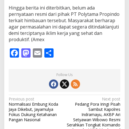
I
n
Hingga berita ini diterbitkan, belum ada
d
pernyataan resmi dari pihak PT Polytama Propindo
r
terkait himbauan tersebut. Masyarakat berharap
a
m
agar permasalahan ini dapat segera ditindaklanjuti
a
demi terciptanya iklim kerja yang sehat dan
y
produktif. (Amex
u
F
M
E
S
ac
as
m
h
e
to
ai
ar
Follow Us
b
d
l
e
o
o
o
n
P
Previous post
Next post
Normalisasi Embung Koda
Pedang Pora Iringi Pisah
k
o
Jaya Dikebut, Jayamulya
Sambut Kapolres
s
Fokus Dukung Ketahanan
Indramayu, AKBP Ari
Pangan Nasional
Setyawan Wibowo Resmi
t
Serahkan Tongkat Komando