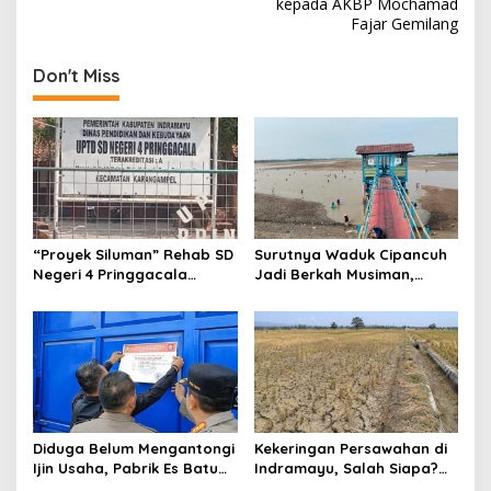
kepada AKBP Mochamad
n
Fajar Gemilang
a
v
Don't Miss
i
g
a
t
i
o
“Proyek Siluman” Rehab SD
Surutnya Waduk Cipancuh
Negeri 4 Pringgacala
Jadi Berkah Musiman,
n
Berjalan Sebulan Tanpa
Ratusan Warga
Papan anggaran
Berbondong-bondong
Tangkap Ikan
Diduga Belum Mengantongi
Kekeringan Persawahan di
Ijin Usaha, ‎Pabrik Es Batu
Indramayu, Salah Siapa?
Kristal di Baleraja
Saatnya Publik Menuntut