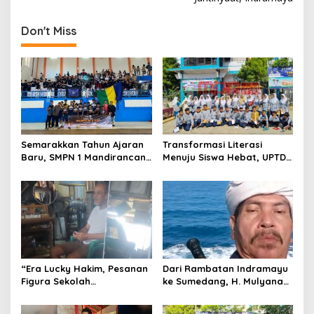
n
Don't Miss
a
v
i
g
a
t
Semarakkan Tahun Ajaran
Transformasi Literasi
i
Baru, SMPN 1 Mandirancan
Menuju Siswa Hebat, UPTD
o
Fokus Kembangkan Potensi
SMPN 4 Sindang Unjuk
Futsal dan Pencak Silat
Inovasi di Pameran GLS
n
NePasi Gemaca
“Era Lucky Hakim, Pesanan
Dari Rambatan Indramayu
Figura Sekolah
ke Sumedang, H. Mulyana
Menghilang? Pedagang di
Mengemban Amanah
Indramayu Terancam
Merawat Jejak Sejarah