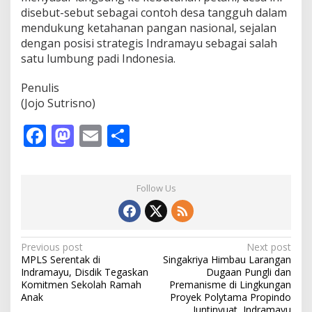
disebut-sebut sebagai contoh desa tangguh dalam
mendukung ketahanan pangan nasional, sejalan
dengan posisi strategis Indramayu sebagai salah
satu lumbung padi Indonesia.
Penulis
(Jojo Sutrisno)
F
M
E
S
ac
as
m
h
e
to
ai
ar
Follow Us
b
d
l
e
o
o
o
n
P
Previous post
Next post
MPLS Serentak di
Singakriya Himbau Larangan
k
o
Indramayu, Disdik Tegaskan
Dugaan Pungli dan
s
Komitmen Sekolah Ramah
Premanisme di Lingkungan
Anak
Proyek Polytama Propindo
t
Juntinyuat, Indramayu