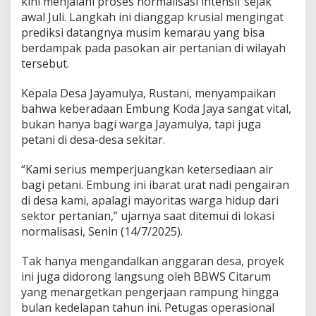
kini menjalani proses normalisasi intensif sejak
u
awal Juli. Langkah ini dianggap krusial mengingat
s
prediksi datangnya musim kemarau yang bisa
D
berdampak pada pasokan air pertanian di wilayah
u
k
tersebut.
u
n
Kepala Desa Jayamulya, Rustani, menyampaikan
g
bahwa keberadaan Embung Koda Jaya sangat vital,
K
bukan hanya bagi warga Jayamulya, tapi juga
e
t
petani di desa-desa sekitar.
a
h
“Kami serius memperjuangkan ketersediaan air
a
bagi petani. Embung ini ibarat urat nadi pengairan
n
di desa kami, apalagi mayoritas warga hidup dari
a
n
sektor pertanian,” ujarnya saat ditemui di lokasi
P
normalisasi, Senin (14/7/2025).
a
n
Tak hanya mengandalkan anggaran desa, proyek
g
ini juga didorong langsung oleh BBWS Citarum
a
n
yang menargetkan pengerjaan rampung hingga
N
bulan kedelapan tahun ini. Petugas operasional
a