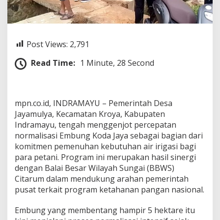
a
J
a
y
a
Post Views:
2,791
D
i
Read Time:
1 Minute, 28 Second
k
e
b
u
mpn.co.id, INDRAMAYU – Pemerintah Desa
t
,
Jayamulya, Kecamatan Kroya, Kabupaten
J
Indramayu, tengah menggenjot percepatan
a
normalisasi Embung Koda Jaya sebagai bagian dari
y
komitmen pemenuhan kebutuhan air irigasi bagi
a
para petani. Program ini merupakan hasil sinergi
m
u
dengan Balai Besar Wilayah Sungai (BBWS)
l
Citarum dalam mendukung arahan pemerintah
y
pusat terkait program ketahanan pangan nasional.
a
F
Embung yang membentang hampir 5 hektare itu
o
k