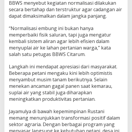
BBWS menyebut kegiatan normalisasi dilakukan
s
secara bertahap dan terstruktur agar cadangan air
i
dapat dimaksimalkan dalam jangka panjang.
o
n
a
“Normalisasi embung ini bukan hanya
l
memperbaiki fisik saluran, tapi juga mengatur
kembali sistem aliran agar lebih efisien dalam
menyuplai air ke lahan pertanian warga,” kata
salah satu petugas BBWS Citarum.
Langkah ini mendapat apresiasi dari masyarakat.
Beberapa petani mengaku kini lebih optimistis
menyambut musim tanam berikutnya. Selain
menekan ancaman gagal panen saat kemarau,
suplai air yang stabil juga diharapkan
meningkatkan produktivitas pertanian.
Jayamulya di bawah kepemimpinan Rustani
memang menunjukkan transformasi positif dalam
sektor agraria. Dengan berbagai program yang
menyasar langsung ke kebutuhan petani, desa ini