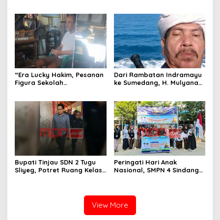
Fokus Kembangkan Potensi
SMPN 4 Sindang Unjuk
Futsal dan Pencak Silat
Inovasi di Pameran GLS
NePasi Gemaca
“Era Lucky Hakim, Pesanan
Dari Rambatan Indramayu
Figura Sekolah
ke Sumedang, H. Mulyana
Menghilang? Pedagang di
Mengemban Amanah
Indramayu Terancam
Merawat Jejak Sejarah
Bangkrut!”
Sunda
Bupati Tinjau SDN 2 Tugu
Peringati Hari Anak
Sliyeg, Potret Ruang Kelas
Nasional, SMPN 4 Sindang
Rusak Jadi Alarm Keras
Bangkitkan Semangat
Dunia Pendidikan
Kebersamaan Lewat
Indramayu
Karnaval dan Permainan
Tradisional
View More