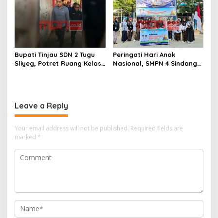
Bangkrut!”
Sunda
Bupati Tinjau SDN 2 Tugu
Peringati Hari Anak
Sliyeg, Potret Ruang Kelas
Nasional, SMPN 4 Sindang
Rusak Jadi Alarm Keras
Bangkitkan Semangat
Dunia Pendidikan
Kebersamaan Lewat
Indramayu
Karnaval dan Permainan
Tradisional
Leave a Reply
Your email address will not be published.
Required fields are
marked
*