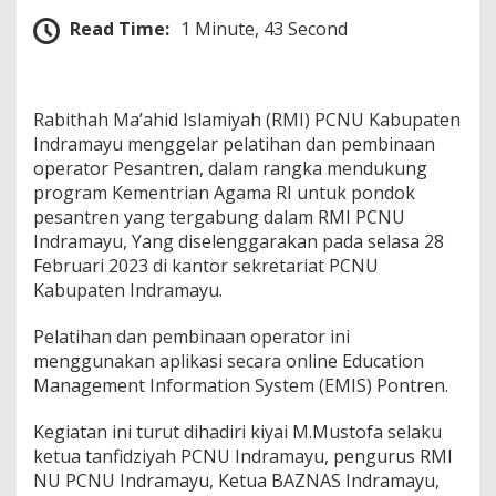
d
Read Time:
1 Minute, 43 Second
r
a
m
a
y
Rabithah Ma’ahid Islamiyah (RMI) PCNU Kabupaten
u
Indramayu menggelar pelatihan dan pembinaan
d
operator Pesantren, dalam rangka mendukung
i
program Kementrian Agama RI untuk pondok
b
u
pesantren yang tergabung dalam RMI PCNU
k
Indramayu, Yang diselenggarakan pada selasa 28
a
Februari 2023 di kantor sekretariat PCNU
S
Kabupaten Indramayu.
e
c
a
Pelatihan dan pembinaan operator ini
r
menggunakan aplikasi secara online Education
a
Management Information System (EMIS) Pontren.
R
e
Kegiatan ini turut dihadiri kiyai M.Mustofa selaku
s
m
ketua tanfidziyah PCNU Indramayu, pengurus RMI
i
NU PCNU Indramayu, Ketua BAZNAS Indramayu,
O