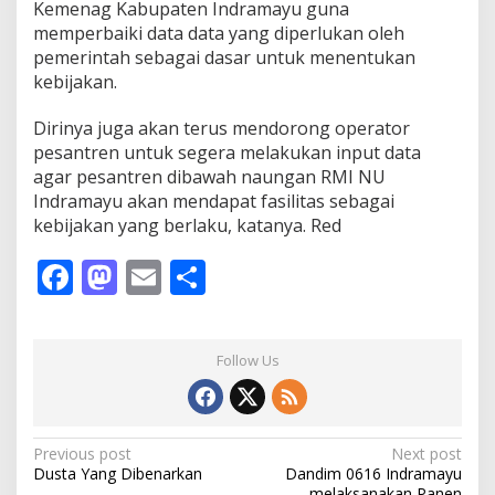
Kemenag Kabupaten Indramayu guna
memperbaiki data data yang diperlukan oleh
pemerintah sebagai dasar untuk menentukan
kebijakan.
Dirinya juga akan terus mendorong operator
pesantren untuk segera melakukan input data
agar pesantren dibawah naungan RMI NU
Indramayu akan mendapat fasilitas sebagai
kebijakan yang berlaku, katanya. Red
F
M
E
S
ac
as
m
h
e
to
ai
ar
Follow Us
b
d
l
e
o
o
o
n
P
Previous post
Next post
Dusta Yang Dibenarkan
Dandim 0616 Indramayu
k
o
melaksanakan Panen