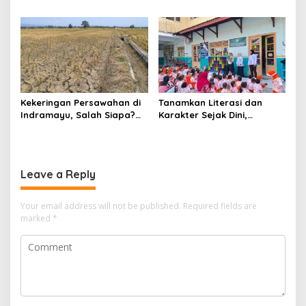
Ratusan Warga
Kristal di Baleraja
Berbondong-bondong
Indramayu Disegel.
Tangkap Ikan
Kekeringan Persawahan di
Tanamkan Literasi dan
Indramayu, Salah Siapa?
Karakter Sejak Dini,
Saatnya Publik Menuntut
Perpusdes Pandawa
Jawaban
Haurgeulis Hadirkan
Program “Cacing Desa” di
TK ABA
Leave a Reply
Your email address will not be published.
Required fields are
marked
*