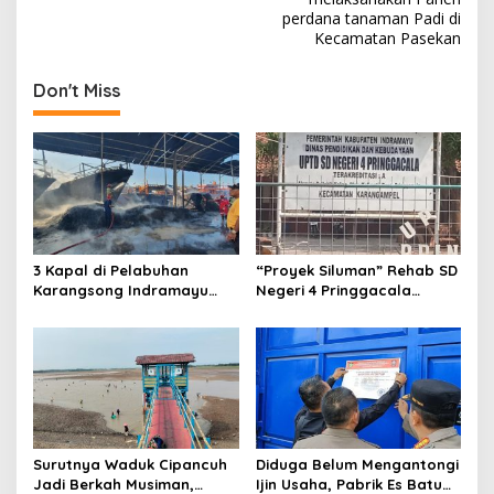
s
perdana tanaman Padi di
Kecamatan Pasekan
t
n
Don't Miss
a
v
i
g
a
t
3 Kapal di Pelabuhan
“Proyek Siluman” Rehab SD
Karangsong Indramayu
Negeri 4 Pringgacala
i
Dilalap Si Jago Merah,
Berjalan Sebulan Tanpa
o
Kerugian Diperkirakan
Papan anggaran
Capai Miliaran Rupiah
n
Surutnya Waduk Cipancuh
Diduga Belum Mengantongi
Jadi Berkah Musiman,
Ijin Usaha, ‎Pabrik Es Batu