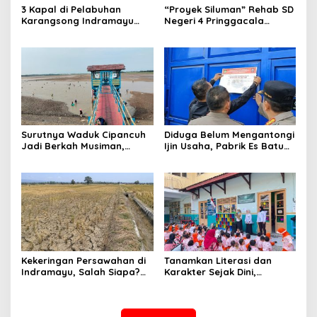
3 Kapal di Pelabuhan
“Proyek Siluman” Rehab SD
Karangsong Indramayu
Negeri 4 Pringgacala
Dilalap Si Jago Merah,
Berjalan Sebulan Tanpa
Kerugian Diperkirakan
Papan anggaran
Capai Miliaran Rupiah
Surutnya Waduk Cipancuh
Diduga Belum Mengantongi
Jadi Berkah Musiman,
Ijin Usaha, ‎Pabrik Es Batu
Ratusan Warga
Kristal di Baleraja
Berbondong-bondong
Indramayu Disegel.
Tangkap Ikan
Kekeringan Persawahan di
Tanamkan Literasi dan
Indramayu, Salah Siapa?
Karakter Sejak Dini,
Saatnya Publik Menuntut
Perpusdes Pandawa
Jawaban
Haurgeulis Hadirkan
Program “Cacing Desa” di