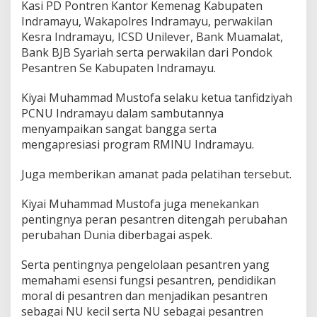
Kasi PD Pontren Kantor Kemenag Kabupaten
l
Indramayu, Wakapolres Indramayu, perwakilan
e
Kesra Indramayu, ICSD Unilever, Bank Muamalat,
h
K
Bank BJB Syariah serta perwakilan dari Pondok
e
Pesantren Se Kabupaten Indramayu.
t
u
Kiyai Muhammad Mustofa selaku ketua tanfidziyah
a
PCNU Indramayu dalam sambutannya
P
C
menyampaikan sangat bangga serta
N
mengapresiasi program RMINU Indramayu.
U
I
Juga memberikan amanat pada pelatihan tersebut.
n
d
r
Kiyai Muhammad Mustofa juga menekankan
a
pentingnya peran pesantren ditengah perubahan
m
perubahan Dunia diberbagai aspek.
a
y
Serta pentingnya pengelolaan pesantren yang
u
memahami esensi fungsi pesantren, pendidikan
moral di pesantren dan menjadikan pesantren
sebagai NU kecil serta NU sebagai pesantren