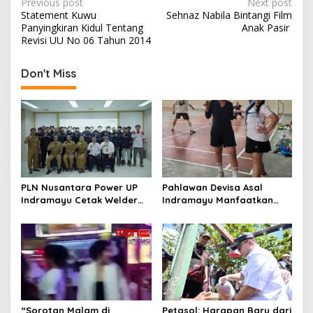
o
n
P
Previous post
Next post
Statement Kuwu
Sehnaz Nabila Bintangi Film
k
o
Panyingkiran Kidul Tentang
Anak Pasir
s
Revisi UU No 06 Tahun 2014
t
Don't Miss
n
a
v
i
g
a
PLN Nusantara Power UP
Pahlawan Devisa Asal
t
Indramayu Cetak Welder
Indramayu Manfaatkan
Bersertifikat BNSP, Buka
Hari Libur dengan Beragam
i
Peluang Kerja bagi Warga
Aktivitas Positif di Hong
o
Ring Satu
Kong
n
“Sorotan Malam di
Petasol: Harapan Baru dari