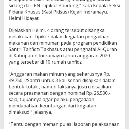
i
sidang dari PN Tipikor Bandung,” kata Kepala Seksi
k
Pidana Khusus (Kasi Pidsus) Kejari Indramayu,
o
Helmi Hidayat.
r
M
Dijelaskan Helmi, 4 orang tersebut disangka
a
m
melakukan Tipikor dalam kegiatan pengadaan
i
makanan dan minuman pada program pendidikan
n
Santri Tahfidz/Takhasus atau penghafal Al-Quran
k
di Kabupaten Indramayu tahun anggaran 2020
e
P
yang tersebar di 10 rumah tahfidz.
N
B
“Anggaran makan minum yang seharusnya Rp.
a
49.750,-/Santri untuk 3 kali sehari disajikan dalam
n
bentuk kotak , namun faktanya justru disajikan
d
u
secara prasmanan dengan nominal Rp. 26.500,-
n
saja, tujuannya agar pelaku pengadaan
g
mendapatkan keuntungan dari kegiatan
dimaksud,” jelasnya.
“Tentu dengan memanipulasi laporan pelaksanaan