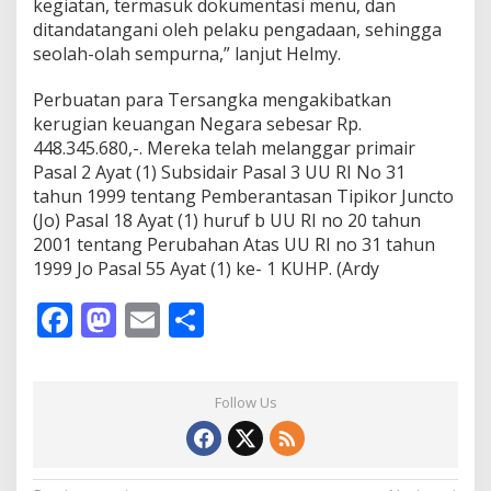
kegiatan, termasuk dokumentasi menu, dan
ditandatangani oleh pelaku pengadaan, sehingga
seolah-olah sempurna,” lanjut Helmy.
Perbuatan para Tersangka mengakibatkan
kerugian keuangan Negara sebesar Rp.
448.345.680,-. Mereka telah melanggar primair
Pasal 2 Ayat (1) Subsidair Pasal 3 UU RI No 31
tahun 1999 tentang Pemberantasan Tipikor Juncto
(Jo) Pasal 18 Ayat (1) huruf b UU RI no 20 tahun
2001 tentang Perubahan Atas UU RI no 31 tahun
1999 Jo Pasal 55 Ayat (1) ke- 1 KUHP. (Ardy
F
M
E
S
ac
as
m
h
e
to
ai
ar
Follow Us
b
d
l
e
o
o