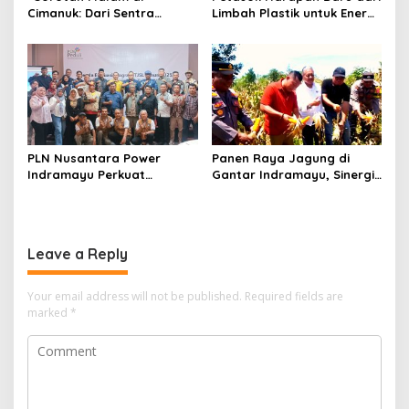
Cimanuk: Dari Sentra
Limbah Plastik untuk Energi
Kuliner ke Deretan Kafe
Nelayan
Remang-Remang”
PLN Nusantara Power
Panen Raya Jagung di
Indramayu Perkuat
Gantar Indramayu, Sinergi
Program Sosial, Fokus
Baharkam Polri dan
Pemberdayaan
Masyarakat Perkuat
Masyarakat 2026
Ketahanan Pangan
Nasional ‎
Leave a Reply
Your email address will not be published.
Required fields are
marked
*