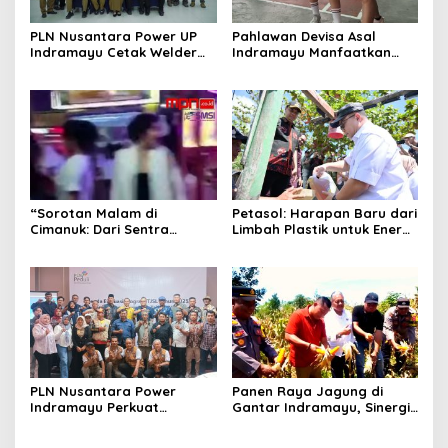
PLN Nusantara Power UP
Pahlawan Devisa Asal
Indramayu Cetak Welder
Indramayu Manfaatkan
Bersertifikat BNSP, Buka
Hari Libur dengan Beragam
Peluang Kerja bagi Warga
Aktivitas Positif di Hong
Ring Satu
Kong
“Sorotan Malam di
Petasol: Harapan Baru dari
Cimanuk: Dari Sentra
Limbah Plastik untuk Energi
Kuliner ke Deretan Kafe
Nelayan
Remang-Remang”
PLN Nusantara Power
Panen Raya Jagung di
Indramayu Perkuat
Gantar Indramayu, Sinergi
Program Sosial, Fokus
Baharkam Polri dan
Pemberdayaan
Masyarakat Perkuat