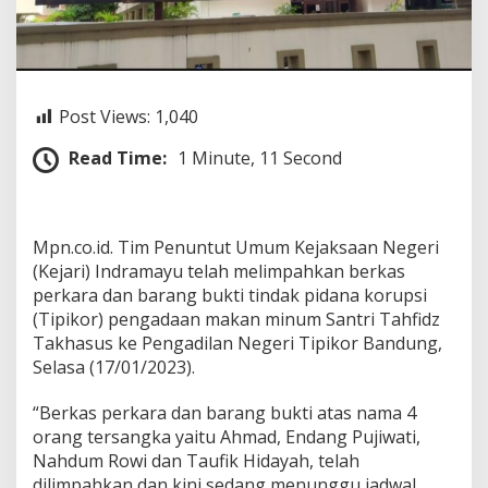
h
k
a
n
B
e
Post Views:
1,040
r
k
Read Time:
1 Minute, 11 Second
a
s
P
e
Mpn.co.id. Tim Penuntut Umum Kejaksaan Negeri
r
k
(Kejari) Indramayu telah melimpahkan berkas
a
perkara dan barang bukti tindak pidana korupsi
r
(Tipikor) pengadaan makan minum Santri Tahfidz
a
Takhasus ke Pengadilan Negeri Tipikor Bandung,
d
Selasa (17/01/2023).
a
n
B
“Berkas perkara dan barang bukti atas nama 4
B
orang tersangka yaitu Ahmad, Endang Pujiwati,
T
Nahdum Rowi dan Taufik Hidayah, telah
i
dilimpahkan dan kini sedang menunggu jadwal
p