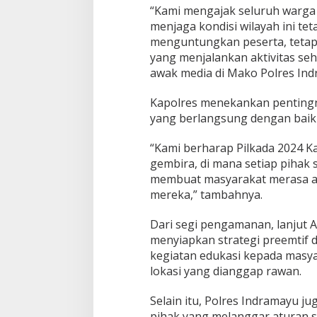
d
“Kami mengajak seluruh warga 
a
menjaga kondisi wilayah ini tet
S
menguntungkan peserta, tetap
e
yang menjalankan aktivitas se
r
awak media di Mako Polres Ind
e
n
t
Kapolres menekankan pentingn
a
yang berlangsung dengan baik 
k
2
“Kami berharap Pilkada 2024 K
0
2
gembira, di mana setiap pihak 
4
membuat masyarakat merasa am
mereka,” tambahnya.
Dari segi pengamanan, lanjut 
menyiapkan strategi preemtif 
kegiatan edukasi kepada masyar
lokasi yang dianggap rawan.
Selain itu, Polres Indramayu 
pihak yang melanggar aturan s