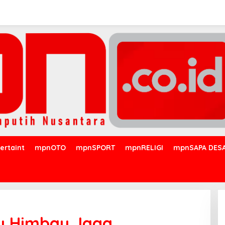
ertaint
mpnOTO
mpnSPORT
mpnRELIGI
mpnSAPA DES
u Himbau Jaga