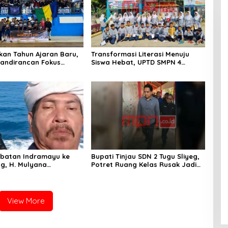
an Tahun Ajaran Baru,
Transformasi Literasi Menuju
andirancan Fokus
Siswa Hebat, UPTD SMPN 4
an Potensi Futsal dan
Sindang Unjuk Inovasi di
ilat
Pameran GLS NePasi Gemaca
batan Indramayu ke
Bupati Tinjau SDN 2 Tugu Sliyeg,
g, H. Mulyana
Potret Ruang Kelas Rusak Jadi
an Amanah Merawat
Alarm Keras Dunia Pendidikan
jarah Sunda
Indramayu
View More