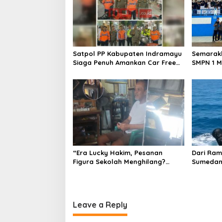
i
g
a
t
Satpol PP Kabupaten Indramayu
Semarakk
i
Siaga Penuh Amankan Car Free
SMPN 1 M
Night, Pastikan Masyarakat
Kembangk
o
Nyaman Beraktivitas
Pencak S
n
“Era Lucky Hakim, Pesanan
Dari Ram
Figura Sekolah Menghilang?
Sumedan
Pedagang di Indramayu
Mengemb
Terancam Bangkrut!”
Jejak Se
Leave a Reply