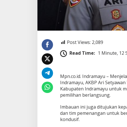
o
n
d
u
s
i
f
i
Post Views:
2,089
t
a
Read Time:
1 Minute, 12
s
M
e
n
j
Mpn.co.id. Indramayu – Menjel
e
Indramayu, AKBP Ari Setyawan W
l
Kabupaten Indramayu untuk me
a
pemilihan berlangsung.
n
g
P
Imbauan ini juga ditujukan kepa
i
dan tim pemenangan untuk be
l
kondusif.
k
a