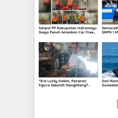
Satpol PP Kabupaten Indramayu
Semarakk
Siaga Penuh Amankan Car Free
SMPN 1 M
Night, Pastikan Masyarakat
Kembangk
Nyaman Beraktivitas
Pencak S
“Era Lucky Hakim, Pesanan
Dari Ram
Figura Sekolah Menghilang?
Sumedan
Pedagang di Indramayu
Mengemb
Terancam Bangkrut!”
Jejak Se