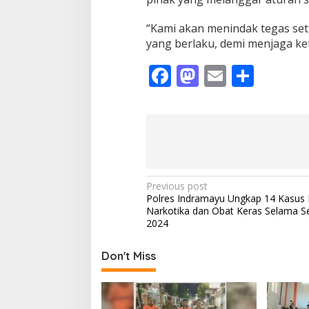
“Kami akan menindak tegas set
yang berlaku, demi menjaga ke
F
M
E
S
ac
as
m
h
e
to
ai
ar
b
d
l
e
o
o
o
n
P
Previous post
Polres Indramayu Ungkap 14 Kasus
k
o
Narkotika dan Obat Keras Selama 
s
2024
t
Don't Miss
n
a
v