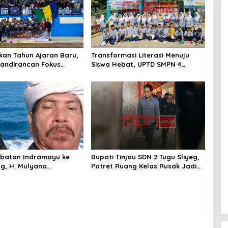
an Tahun Ajaran Baru,
Transformasi Literasi Menuju
andirancan Fokus
Siswa Hebat, UPTD SMPN 4
an Potensi Futsal dan
Sindang Unjuk Inovasi di
ilat
Pameran GLS NePasi Gemaca
batan Indramayu ke
Bupati Tinjau SDN 2 Tugu Sliyeg,
g, H. Mulyana
Potret Ruang Kelas Rusak Jadi
an Amanah Merawat
Alarm Keras Dunia Pendidikan
jarah Sunda
Indramayu