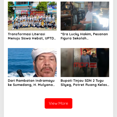
Futsal dan Pencak Silat
SEJARAH INDONESIA
Transformasi Literasi
“Era Lucky Hakim, Pesanan
Menuju Siswa Hebat, UPTD
Figura Sekolah
SMPN 4 Sindang Unjuk
Menghilang? Pedagang di
Inovasi di Pameran GLS
Indramayu Terancam
NePasi Gemaca
Bangkrut!”
Dari Rambatan Indramayu
Bupati Tinjau SDN 2 Tugu
ke Sumedang, H. Mulyana
Sliyeg, Potret Ruang Kelas
Mengemban Amanah
Rusak Jadi Alarm Keras
Merawat Jejak Sejarah
Dunia Pendidikan
Sunda
Indramayu
View More