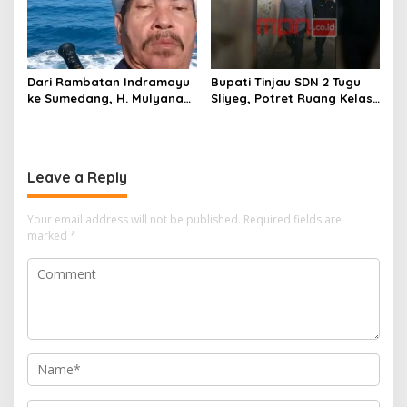
Dari Rambatan Indramayu
Bupati Tinjau SDN 2 Tugu
ke Sumedang, H. Mulyana
Sliyeg, Potret Ruang Kelas
Mengemban Amanah
Rusak Jadi Alarm Keras
Merawat Jejak Sejarah
Dunia Pendidikan
Sunda
Indramayu
Leave a Reply
Your email address will not be published.
Required fields are
marked
*