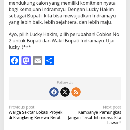
mendukung calon yang memiliki komitmen nyata
bagi kemajuan Indramayu. Dengan Lucky Hakim
sebagai Bupati, kita bisa mewujudkan Indramayu
yang lebih baik, lebih sejahtera, dan lebih maju.
Ayo, pilih Lucky Hakim, pilih perubahan! Coblos No
2 untuk Bupati dan Wakil Bupati Indramayu. Ujar
lucky. (***
F
M
E
S
ac
as
m
h
e
to
ai
ar
Follow Us
b
d
l
e
o
o
o
n
P
Previous post
Next post
Warga Sekitar Lokasi Proyek
Kampanye Pamungkas
k
o
di Krangkeng Kecewa Berat
Jangan Takut Intimidasi, Kita
s
Lawan!!