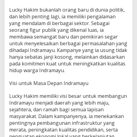
a
Lucky Hakim bukanlah orang baru di dunia politik,
y
u
dan lebih penting lagi, ia memiliki pengalaman
y
yang mendalam di berbagai sektor. Sebagai
a
seorang figur publik yang dikenal luas, ia
n
membawa semangat baru dan pemikiran segar
g
L
untuk menyelesaikan berbagai permasalahan yang
e
dihadapi Indramayu. Kampanye yang ia usung tidak
b
hanya sebatas janji kosong, melainkan didasarkan
i
pada komitmen kuat untuk meningkatkan kualitas
h
hidup warga Indramayu.
B
a
i
Visi untuk Masa Depan Indramayu
k
l
Lucky Hakim memiliki visi besar untuk membangun
Indramayu menjadi daerah yang lebih maju,
sejahtera, dan ramah bagi semua lapisan
masyarakat. Dalam kampanyenya, ia menekankan
pentingnya pembangunan infrastruktur yang
merata, peningkatan kualitas pendidikan, serta
penguatan ekonomi lokal yang berkelanjutan.