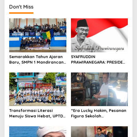
t
Don't Miss
n
a
v
i
g
a
Semarakkan Tahun Ajaran
SYAFRUDDIN
t
Baru, SMPN 1 Mandirancan
PRAWIRANEGARA: PRESIDEN
Fokus Kembangkan Potensi
YANG TERLUPAKAN DALAM
i
Futsal dan Pencak Silat
SEJARAH INDONESIA
o
n
Transformasi Literasi
“Era Lucky Hakim, Pesanan
Menuju Siswa Hebat, UPTD
Figura Sekolah
SMPN 4 Sindang Unjuk
Menghilang? Pedagang di
Inovasi di Pameran GLS
Indramayu Terancam
NePasi Gemaca
Bangkrut!”