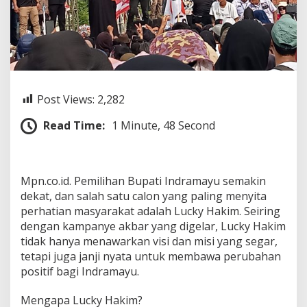
k
i
m
:
M
e
n
u
Post Views:
2,282
j
u
Read Time:
1 Minute, 48 Second
P
e
r
u
Mpn.co.id. Pemilihan Bupati Indramayu semakin
b
a
dekat, dan salah satu calon yang paling menyita
h
perhatian masyarakat adalah Lucky Hakim. Seiring
a
dengan kampanye akbar yang digelar, Lucky Hakim
n
tidak hanya menawarkan visi dan misi yang segar,
I
n
tetapi juga janji nyata untuk membawa perubahan
d
positif bagi Indramayu.
r
a
Mengapa Lucky Hakim?
m