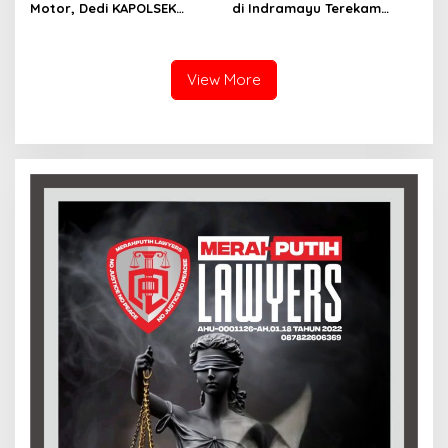
Motor, Dedi KAPOLSEK
di Indramayu Terekam
Balongan Serukan Ronda
Video, Polisi Tangkap 9
Malam dan Pengawasan
Pelaku yang Didominasi
Orang Tua
Pelajar
View More