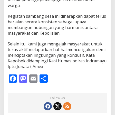
warga.
Kegiatan sambang desa ini diharapkan dapat terus
berjalan secara konsisten sebagai upaya
membangun hubungan yang harmonis antara
masyarakat dan Kepolisian.
Selain itu, kami juga mengajak masyarakat untuk
terus aktif melaporkan hal-hal mencurigakan demi
menciptakan lingkungan yang kondusif. Kata
Kapolsek didampingi Kasi Humas polres Indramayu
Iptu Junata ( Amex
F
M
E
S
ac
as
m
h
e
to
ai
ar
Follow Us
b
d
l
e
o
o