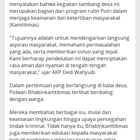
menyatakan bahwa kegiatan sambang desa ini
r
S
merupakan bagian dari program rutin Polri dalam
a
menjaga keamanan dan ketertiban masyarakat
m
(Kamtibmas).
b
a
“Tujuannya adalah untuk mendengarkan langsung
n
g
aspirasi masyarakat, memahami permasalahan
D
yang ada, serta memberikan solusi yang tepat.
e
Kami berharap pendekatan ini dapat menciptakan
s
rasa aman dan nyaman di tengah-tengah
a
masyarakat,” ujar AKP Dedi Wahyudi.
B
i
n
Dalam pertemuan yang berlangsung di balai desa,
a
Polwan Bhabinkamtibmas terlihat berdialog
a
dengan warga.
n
Mereka membahas berbagai isu, mulai dari
keamanan lingkungan hingga upaya pencegahan
tindak kriminal. Tidak hanya itu, Bhabinkamtibmas
juga memberikan edukasi kepada masyarakat
terkait pentingnya menjaga kerukunan antar