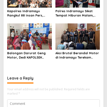
Kapolres Indramayu
Polres Indramayu Sikat
Rangkul 88 Insan Pers,
Tempat Hiburan Malam,
Tegaskan Komitmen
Satres Narkoba Pimpin
Pelayanan Cepat dan
Razia Gabungan Persempit
Keterbukaan Informasi
Ruang Peredaran Narkoba
Balongan Darurat Geng
Aksi Brutal Berandal Motor
Motor, Dedi KAPOLSEK
di Indramayu Terekam
Balongan Serukan Ronda
Video, Polisi Tangkap 9
Malam dan Pengawasan
Pelaku yang Didominasi
Orang Tua
Pelajar
Leave a Reply
Your email address will not be published.
Required fields are
marked
*