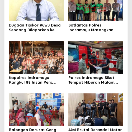
Dugaan Tipikor Kuwu Desa
Satlantas Polres
Sendang Dilaporkan ke
Indramayu Matangkan
Polda Jabar, Kasus Tak
Program “Kapolres
Bisa Diambil Alih Bupati
Menyapa Ojol”, Perkuat
Indramayu – Hukum Harus
Sinergi Demi Keselamatan
Berjalan Bebas Tanpa
Berlalu Lintas
Campur Tangan
Kapolres Indramayu
Polres Indramayu Sikat
Rangkul 88 Insan Pers,
Tempat Hiburan Malam,
Tegaskan Komitmen
Satres Narkoba Pimpin
Pelayanan Cepat dan
Razia Gabungan Persempit
Keterbukaan Informasi
Ruang Peredaran Narkoba
Balongan Darurat Geng
Aksi Brutal Berandal Motor