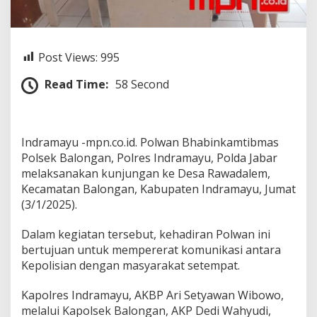
P
o
l
w
Post Views:
995
a
n
Read Time:
58 Second
P
o
l
s
e
Indramayu -mpn.co.id. Polwan Bhabinkamtibmas
k
Polsek Balongan, Polres Indramayu, Polda Jabar
B
melaksanakan kunjungan ke Desa Rawadalem,
a
l
Kecamatan Balongan, Kabupaten Indramayu, Jumat
o
(3/1/2025).
n
g
Dalam kegiatan tersebut, kehadiran Polwan ini
a
bertujuan untuk mempererat komunikasi antara
n
G
Kepolisian dengan masyarakat setempat.
e
n
Kapolres Indramayu, AKBP Ari Setyawan Wibowo,
c
melalui Kapolsek Balongan, AKP Dedi Wahyudi,
a