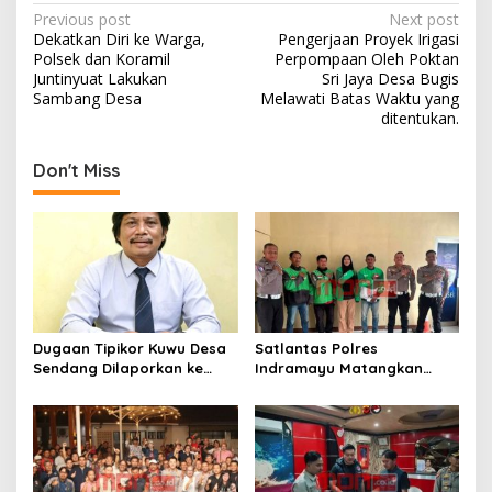
o
n
P
Previous post
Next post
Dekatkan Diri ke Warga,
Pengerjaan Proyek Irigasi
k
o
Polsek dan Koramil
Perpompaan Oleh Poktan
s
Juntinyuat Lakukan
Sri Jaya Desa Bugis
Sambang Desa
Melawati Batas Waktu yang
t
ditentukan.
n
Don't Miss
a
v
i
g
a
t
Dugaan Tipikor Kuwu Desa
Satlantas Polres
i
Sendang Dilaporkan ke
Indramayu Matangkan
o
Polda Jabar, Kasus Tak
Program “Kapolres
Bisa Diambil Alih Bupati
Menyapa Ojol”, Perkuat
n
Indramayu – Hukum Harus
Sinergi Demi Keselamatan
Berjalan Bebas Tanpa
Berlalu Lintas
Campur Tangan