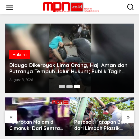
S
k
i
p
t
o
c
o
n
t
Hukum
e
n
Diduga Dikeroyok Lima Orang, Haji Aman dan
t
Putranya Tempuh Jalur Hukum; Publik Tagih
Ketegasan Polres Indramayu, Jangan Biarkan
August 5, 2026
Keadilan Dipertanyakan
«
»
“Sorotan Malam di
Petasol: Harapan Baru
Cimanuk: Dari Sentra
dari Limbah Plastik
Kuliner ke Deretan
untuk Energi Nelayan