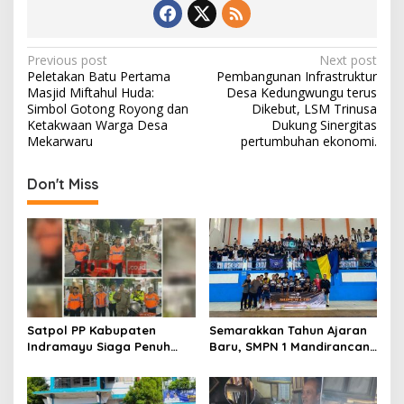
b
d
l
e
o
o
o
n
P
Previous post
Next post
Peletakan Batu Pertama
Pembangunan Infrastruktur
k
o
Masjid Miftahul Huda:
Desa Kedungwungu terus
s
Simbol Gotong Royong dan
Dikebut, LSM Trinusa
Ketakwaan Warga Desa
Dukung Sinergitas
t
Mekarwaru
pertumbuhan ekonomi.
n
Don't Miss
a
v
i
g
a
t
Satpol PP Kabupaten
Semarakkan Tahun Ajaran
i
Indramayu Siaga Penuh
Baru, SMPN 1 Mandirancan
o
Amankan Car Free Night,
Fokus Kembangkan Potensi
Pastikan Masyarakat
Futsal dan Pencak Silat
n
Nyaman Beraktivitas