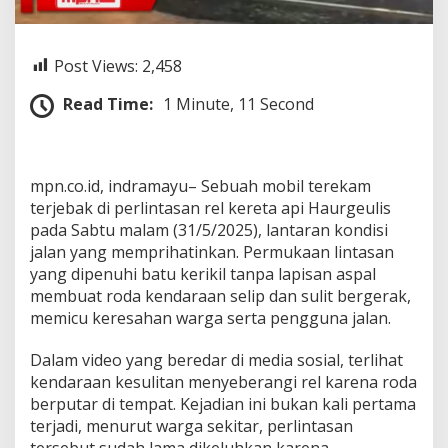
k
d
i
Post Views:
2,458
P
e
Read Time:
1 Minute, 11 Second
r
l
i
n
t
mpn.co.id, indramayu– Sebuah mobil terekam
a
terjebak di perlintasan rel kereta api Haurgeulis
s
pada Sabtu malam (31/5/2025), lantaran kondisi
a
n
jalan yang memprihatinkan. Permukaan lintasan
R
yang dipenuhi batu kerikil tanpa lapisan aspal
e
membuat roda kendaraan selip dan sulit bergerak,
l
memicu keresahan warga serta pengguna jalan.
H
a
u
Dalam video yang beredar di media sosial, terlihat
r
kendaraan kesulitan menyeberangi rel karena roda
g
berputar di tempat. Kejadian ini bukan kali pertama
e
terjadi, menurut warga sekitar, perlintasan
u
l
tersebut sudah lama dikeluhkan karena