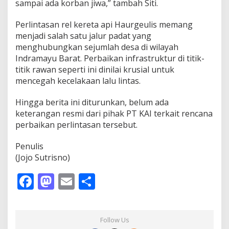
sampai ada korban jiwa,” tambah Siti.
Perlintasan rel kereta api Haurgeulis memang
menjadi salah satu jalur padat yang
menghubungkan sejumlah desa di wilayah
Indramayu Barat. Perbaikan infrastruktur di titik-
titik rawan seperti ini dinilai krusial untuk
mencegah kecelakaan lalu lintas.
Hingga berita ini diturunkan, belum ada
keterangan resmi dari pihak PT KAI terkait rencana
perbaikan perlintasan tersebut.
Penulis
(Jojo Sutrisno)
F
M
E
S
ac
as
m
h
e
to
ai
ar
Follow Us