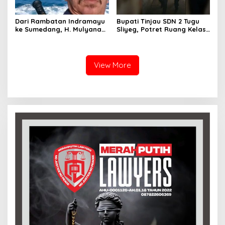
Dari Rambatan Indramayu
Bupati Tinjau SDN 2 Tugu
ke Sumedang, H. Mulyana
Sliyeg, Potret Ruang Kelas
Mengemban Amanah
Rusak Jadi Alarm Keras
Merawat Jejak Sejarah
Dunia Pendidikan
Sunda
Indramayu
View More