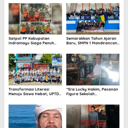
Satpol PP Kabupaten
Semarakkan Tahun Ajaran
Indramayu Siaga Penuh
Baru, SMPN 1 Mandirancan
Amankan Car Free Night,
Fokus Kembangkan Potensi
Pastikan Masyarakat
Futsal dan Pencak Silat
Nyaman Beraktivitas
Transformasi Literasi
“Era Lucky Hakim, Pesanan
Menuju Siswa Hebat, UPTD
Figura Sekolah
SMPN 4 Sindang Unjuk
Menghilang? Pedagang di
Inovasi di Pameran GLS
Indramayu Terancam
NePasi Gemaca
Bangkrut!”