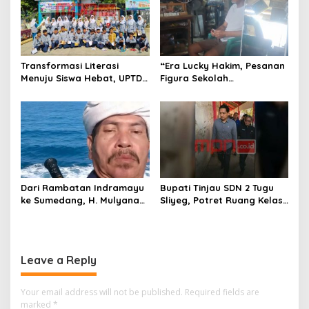
Transformasi Literasi
“Era Lucky Hakim, Pesanan
Menuju Siswa Hebat, UPTD
Figura Sekolah
SMPN 4 Sindang Unjuk
Menghilang? Pedagang di
Inovasi di Pameran GLS
Indramayu Terancam
NePasi Gemaca
Bangkrut!”
Dari Rambatan Indramayu
Bupati Tinjau SDN 2 Tugu
ke Sumedang, H. Mulyana
Sliyeg, Potret Ruang Kelas
Mengemban Amanah
Rusak Jadi Alarm Keras
Merawat Jejak Sejarah
Dunia Pendidikan
Sunda
Indramayu
Leave a Reply
Your email address will not be published.
Required fields are
marked
*