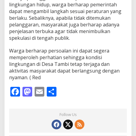
lingkungan hidup, warga berharap pemerintah
dapat mengambil langkah sesuai peraturan yang
berlaku. Sebaliknya, apabila tidak ditemukan
pelanggaran, masyarakat juga berharap adanya
penjelasan terbuka agar tidak menimbulkan
spekulasi di tengah publik.
Warga berharap persoalan ini dapat segera
memperoleh perhatian sehingga kondisi
lingkungan di Desa Tambi tetap terjaga dan
aktivitas masyarakat dapat berlangsung dengan
nyaman. ( Red
F
M
E
S
ac
as
m
h
e
to
ai
ar
Follow Us
b
d
l
e
o
o