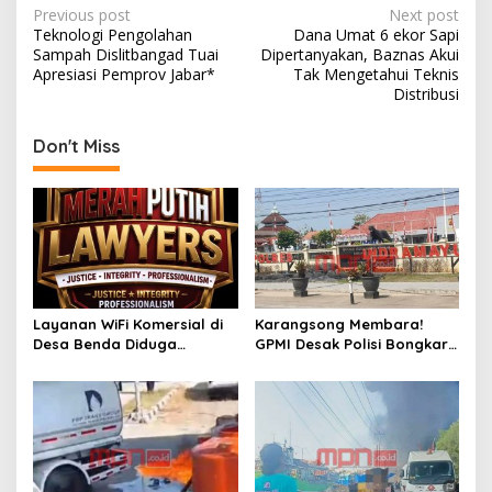
o
n
P
Previous post
Next post
Teknologi Pengolahan
Dana Umat 6 ekor Sapi
k
o
Sampah Dislitbangad Tuai
Dipertanyakan, Baznas Akui
s
Apresiasi Pemprov Jabar*
Tak Mengetahui Teknis
Distribusi
t
n
Don't Miss
a
v
i
g
a
t
Layanan WiFi Komersial di
Karangsong Membara!
Desa Benda Diduga
GPMI Desak Polisi Bongkar
i
Beroperasi Tanpa Izin,
Dugaan Kelalaian dan
o
Pengelola Bungkam
Rantai Distribusi Solar
Industri
n