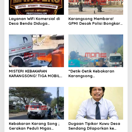
Layanan WiFi Komersial di
Karangsong Membara!
Desa Benda Diduga
GPMI Desak Polisi Bongkar
Beroperasi Tanpa Izin,
Dugaan Kelalaian dan
Pengelola Bungkam
Rantai Distribusi Solar
Industri
MISTERI KEBAKARAN
“Detik-Detik Kebakaran
KARANGSONG! TIGA MOBIL
Karangsong
TANGKI DIDUGA
Dipertanyakan, GPMI Jhoys
TINGGALKAN LOKASI SAAT
Arcan Soroti Dugaan
API MENGAMUK ; GPMI
Kelalaian Migas”
Serukan Uji Fakta dan Audit
Safety Semua Pihak
Kebakaran Karang Song ;
Dugaan Tipikor Kuwu Desa
Gerakan Peduli Migas
Sendang Dilaporkan ke