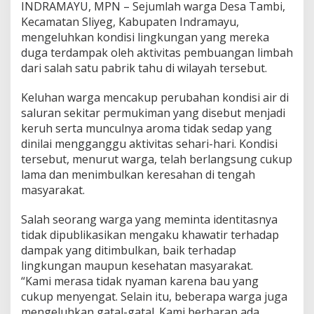
INDRAMAYU, MPN – Sejumlah warga Desa Tambi,
P
Kecamatan Sliyeg, Kabupaten Indramayu,
a
b
mengeluhkan kondisi lingkungan yang mereka
r
duga terdampak oleh aktivitas pembuangan limbah
i
dari salah satu pabrik tahu di wilayah tersebut.
k
T
Keluhan warga mencakup perubahan kondisi air di
a
h
saluran sekitar permukiman yang disebut menjadi
u
keruh serta munculnya aroma tidak sedap yang
T
dinilai mengganggu aktivitas sehari-hari. Kondisi
u
tersebut, menurut warga, telah berlangsung cukup
a
lama dan menimbulkan keresahan di tengah
i
P
masyarakat.
r
o
Salah seorang warga yang meminta identitasnya
t
tidak dipublikasikan mengaku khawatir terhadap
e
dampak yang ditimbulkan, baik terhadap
s
"
lingkungan maupun kesehatan masyarakat.
“Kami merasa tidak nyaman karena bau yang
cukup menyengat. Selain itu, beberapa warga juga
mengeluhkan gatal-gatal. Kami berharap ada