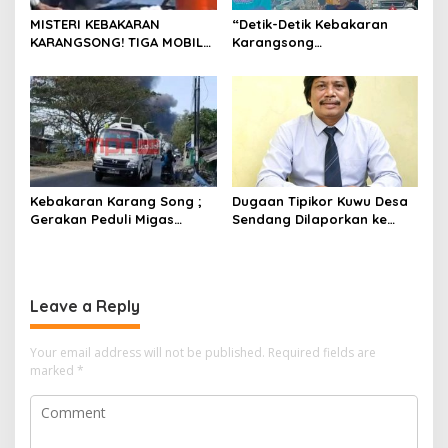
MISTERI KEBAKARAN
“Detik-Detik Kebakaran
KARANGSONG! TIGA MOBIL
Karangsong
TANGKI DIDUGA
Dipertanyakan, GPMI Jhoys
TINGGALKAN LOKASI SAAT
Arcan Soroti Dugaan
API MENGAMUK ; GPMI
Kelalaian Migas”
Serukan Uji Fakta dan Audit
Safety Semua Pihak
Kebakaran Karang Song ;
Dugaan Tipikor Kuwu Desa
Gerakan Peduli Migas
Sendang Dilaporkan ke
Indonesia ( GPMI) Bersuara
Polda Jabar, Kasus Tak
Lantang Usut Semua Pihak
Bisa Diambil Alih Bupati
Terkait Pengisian dan
Indramayu – Hukum Harus
Pengawasan BBM
Berjalan Bebas Tanpa
Leave a Reply
Campur Tangan
Your email address will not be published.
Required fields are
marked
*