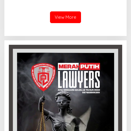
Indonesia ( GPMI) Bersuara
Polda Jabar, Kasus Tak
Lantang Usut Semua Pihak
Bisa Diambil Alih Bupati
Terkait Pengisian dan
Indramayu – Hukum Harus
Pengawasan BBM
Berjalan Bebas Tanpa
View More
Campur Tangan