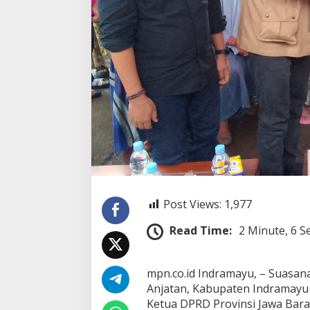
T
u
r
u
n
k
e
P
a
s
a
r
W
a
n
g
Post Views:
1,977
u
k
Read Time:
2 Minute, 6 S
,
P
e
d
‎mpn.co.id Indramayu, – Suas
a
Anjatan, Kabupaten Indramayu
g
Ketua DPRD Provinsi Jawa Bara
a