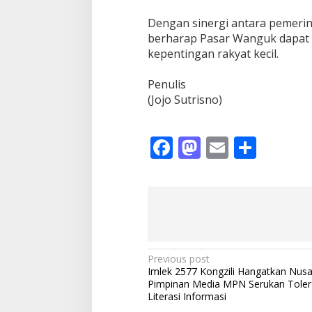
‎Dengan sinergi antara pemeri
berharap Pasar Wanguk dapat
kepentingan rakyat kecil.
‎Penulis
‎(Jojo Sutrisno)
F
M
E
S
ac
as
m
h
e
to
ai
ar
b
d
l
e
o
o
o
n
P
Previous post
Imlek 2577 Kongzili Hangatkan Nusa
k
o
Pimpinan Media MPN Serukan Toler
s
Literasi Informasi