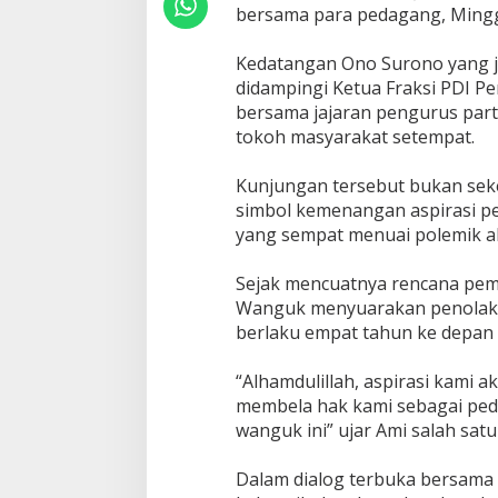
bersama para pedagang, Mingg
n
g
B
‎Kedatangan Ono Surono yang j
e
didampingi Ketua Fraksi PDI P
r
bersama jajaran pengurus par
s
y
tokoh masyarakat setempat.
u
k
‎Kunjungan tersebut bukan sek
u
simbol kemenangan aspirasi pe
r
yang sempat menuai polemik akh
R
e
v
‎Sejak mencuatnya rencana pem
i
Wanguk menyuarakan penolakan
t
berlaku empat tahun ke depan 
a
l
i
‎“Alhamdulillah, aspirasi kami 
s
membela hak kami sebagai pe
a
wanguk ini” ujar Ami salah sa
s
i
D
‎Dalam dialog terbuka bersa
i