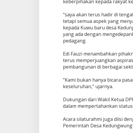
keberpihakan kepada rakyat kec
b
a
‎“saya akan terus hadir di ten
t
a
tetapi semua aspek yang menya
l
kepada Kuwu baru desa Kedun
k
yang ada dengan mengedepank
a
pedagang.
n
‎Edi Fauzi menambahkan pihakn
terus memperjuangkan aspira
pembangunan di berbagai sekt
‎“Kami bukan hanya bicara pasa
keseluruhan,” ujarnya.
‎Dukungan dari Wakil Ketua DPR
dalam mempertahankan status 
‎Acara silaturahmi juga diisi d
Pemerintah Desa Kedungwungu 