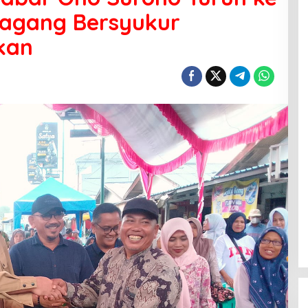
agang Bersyukur
lkan