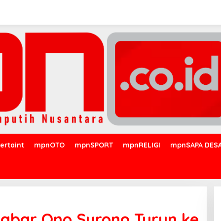
ertaint
mpnOTO
mpnSPORT
mpnRELIGI
mpnSAPA DES
Jabar Ono Surono Turun ke