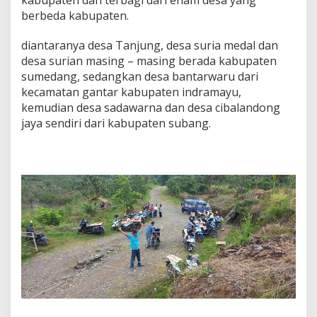
t
berbeda kabupaten.
u
k
diantaranya desa Tanjung, desa suria medal dan
b
desa surian masing – masing berada kabupaten
e
r
sumedang, sedangkan desa bantarwaru dari
l
kecamatan gantar kabupaten indramayu,
i
kemudian desa sadawarna dan desa cibalandong
b
jaya sendiri dari kabupaten subang.
u
r
d
i
H
a
r
i
L
e
b
a
r
a
n
.