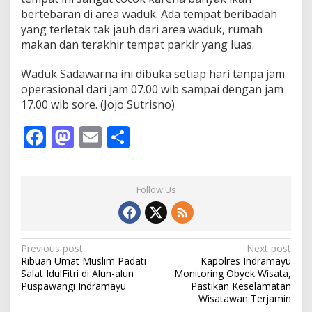
bertebaran di area waduk. Ada tempat beribadah
yang terletak tak jauh dari area waduk, rumah
makan dan terakhir tempat parkir yang luas.
Waduk Sadawarna ini dibuka setiap hari tanpa jam
operasional dari jam 07.00 wib sampai dengan jam
17.00 wib sore. (Jojo Sutrisno)
F
M
E
S
ac
as
m
h
e
to
ai
ar
Follow Us
b
d
l
e
o
o
o
n
P
Previous post
Next post
Ribuan Umat Muslim Padati
Kapolres Indramayu
k
o
Salat IdulFitri di Alun-alun
Monitoring Obyek Wisata,
s
Puspawangi Indramayu
Pastikan Keselamatan
Wisatawan Terjamin
t