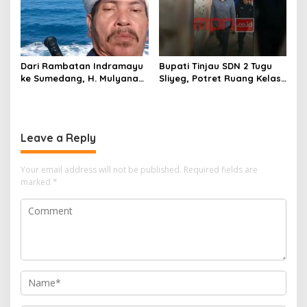
Dari Rambatan Indramayu
Bupati Tinjau SDN 2 Tugu
ke Sumedang, H. Mulyana
Sliyeg, Potret Ruang Kelas
Mengemban Amanah
Rusak Jadi Alarm Keras
Merawat Jejak Sejarah
Dunia Pendidikan
Sunda
Indramayu
Leave a Reply
Your email address will not be published.
Required fields are
marked
*