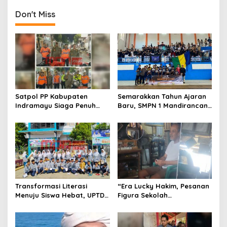
n
Don't Miss
a
v
i
g
a
t
Satpol PP Kabupaten
Semarakkan Tahun Ajaran
Indramayu Siaga Penuh
Baru, SMPN 1 Mandirancan
i
Amankan Car Free Night,
Fokus Kembangkan Potensi
o
Pastikan Masyarakat
Futsal dan Pencak Silat
Nyaman Beraktivitas
n
Transformasi Literasi
“Era Lucky Hakim, Pesanan
Menuju Siswa Hebat, UPTD
Figura Sekolah
SMPN 4 Sindang Unjuk
Menghilang? Pedagang di
Inovasi di Pameran GLS
Indramayu Terancam
NePasi Gemaca
Bangkrut!”