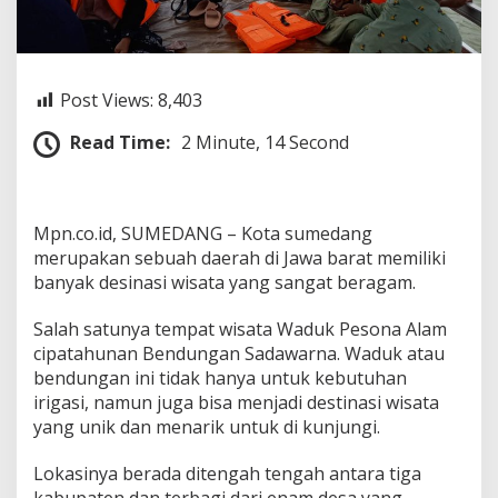
n
a
s
i
W
Post Views:
8,403
i
s
Read Time:
2 Minute, 14 Second
a
t
a
a
Mpn.co.id, SUMEDANG – Kota sumedang
l
a
merupakan sebuah daerah di Jawa barat memiliki
m
banyak desinasi wisata yang sangat beragam.
y
a
Salah satunya tempat wisata Waduk Pesona Alam
n
cipatahunan Bendungan Sadawarna. Waduk atau
g
c
bendungan ini tidak hanya untuk kebutuhan
o
irigasi, namun juga bisa menjadi destinasi wisata
c
yang unik dan menarik untuk di kunjungi.
o
k
Lokasinya berada ditengah tengah antara tiga
u
n
kabupaten dan terbagi dari enam desa yang