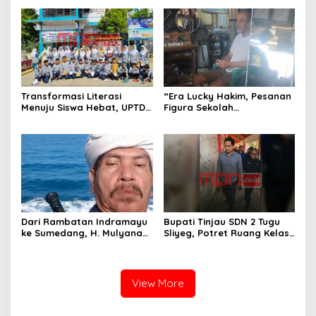
Pastikan Masyarakat
Futsal dan Pencak Silat
Nyaman Beraktivitas
Transformasi Literasi
“Era Lucky Hakim, Pesanan
Menuju Siswa Hebat, UPTD
Figura Sekolah
SMPN 4 Sindang Unjuk
Menghilang? Pedagang di
Inovasi di Pameran GLS
Indramayu Terancam
NePasi Gemaca
Bangkrut!”
Dari Rambatan Indramayu
Bupati Tinjau SDN 2 Tugu
ke Sumedang, H. Mulyana
Sliyeg, Potret Ruang Kelas
Mengemban Amanah
Rusak Jadi Alarm Keras
Merawat Jejak Sejarah
Dunia Pendidikan
Sunda
Indramayu
View More