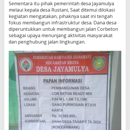
Sementara itu pihak pemerintah desa Jayamulya
o
melaui kepala desa Rustani, Saat ditemui dilokasi
r
B
kegiatan mengatakan, pihaknya saat ini tengah
e
fokus membangun infrastruktur desa. Dana desa
t
diperuntukkan untuk membangun jalan Corbeton
o
sebagai upaya menunjang aktivitas masyarakat
n
dan penghubung jalan lingkungan.
R
e
d
a
y
m
i
x
.