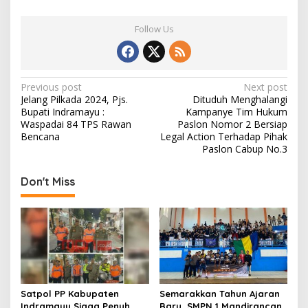
e
to
ai
ar
Follow Us
b
d
l
e
o
o
o
n
P
Previous post
Next post
Jelang Pilkada 2024, Pjs.
Dituduh Menghalangi
k
o
Bupati Indramayu :
Kampanye Tim Hukum
s
Waspadai 84 TPS Rawan
Paslon Nomor 2 Bersiap
Bencana
Legal Action Terhadap Pihak
t
Paslon Cabup No.3
n
Don't Miss
a
v
i
g
a
t
Satpol PP Kabupaten
Semarakkan Tahun Ajaran
i
Indramayu Siaga Penuh
Baru, SMPN 1 Mandirancan