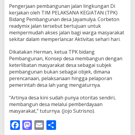
Pengerjaan pembangunan jalan lingkungan Di
kerjakan oleh TIM PELAKSANA KEGIATAN (TPK)
Bidang Pembangunan desa Jayamulya. Corbeton
readymix jalan tersebut bertujuan untuk
mempermudah akses jalan bagi warga masyarakat
sekitar dalam memperlancar Aktivitas sehari hari.
Dikatakan Herman, ketua TPK bidang
Pembangunan, Konsep desa membangun dengan
keterlibatan masyarakat desa sebagai subjek
pembangunan bukan sebagai objek, dimana
perencanaan, pelaksanaan hingga pelaporan
pemerintah desa lah yang mengaturnya.
“Artinya desa kini sudah punya otoritas sendiri,
membangun desa melalui pemberdayaan
masyarakat,” tuturnya. (Jojo Sutrisno).
F
M
E
S
ac
as
m
h