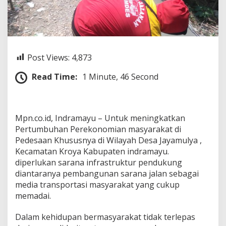
o
r
t
a
s
i
Post Views:
4,873
m
a
Read Time:
1 Minute, 46 Second
s
y
a
r
a
Mpn.co.id, Indramayu – Untuk meningkatkan
k
Pertumbuhan Perekonomian masyarakat di
a
Pedesaan Khususnya di Wilayah Desa Jayamulya ,
t
Kecamatan Kroya Kabupaten indramayu.
P
e
diperlukan sarana infrastruktur pendukung
m
diantaranya pembangunan sarana jalan sebagai
d
media transportasi masyarakat yang cukup
e
memadai.
s
J
a
Dalam kehidupan bermasyarakat tidak terlepas
y