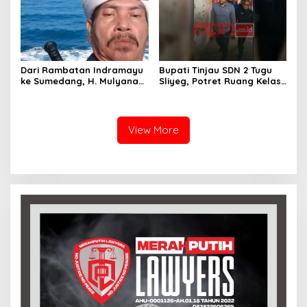
Dari Rambatan Indramayu
Bupati Tinjau SDN 2 Tugu
ke Sumedang, H. Mulyana
Sliyeg, Potret Ruang Kelas
Mengemban Amanah
Rusak Jadi Alarm Keras
Merawat Jejak Sejarah
Dunia Pendidikan
Sunda
Indramayu
View More