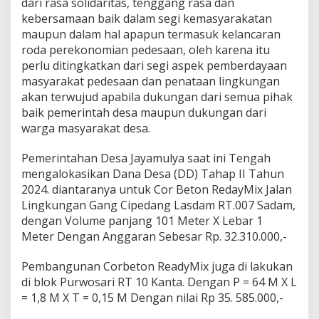
dari rasa solidaritas, tenggang rasa dan
a
kebersamaan baik dalam segi kemasyarakatan
m
maupun dalam hal apapun termasuk kelancaran
u
roda perekonomian pedesaan, oleh karena itu
l
y
perlu ditingkatkan dari segi aspek pemberdayaan
a
masyarakat pedesaan dan penataan lingkungan
b
akan terwujud apabila dukungan dari semua pihak
a
baik pemerintah desa maupun dukungan dari
n
g
warga masyarakat desa.
u
n
Pemerintahan Desa Jayamulya saat ini Tengah
J
mengalokasikan Dana Desa (DD) Tahap II Tahun
a
2024. diantaranya untuk Cor Beton RedayMix Jalan
l
i
Lingkungan Gang Cipedang Lasdam RT.007 Sadam,
n
dengan Volume panjang 101 Meter X Lebar 1
g
Meter Dengan Anggaran Sebesar Rp. 32.310.000,-
d
e
Pembangunan Corbeton ReadyMix juga di lakukan
n
g
di blok Purwosari RT 10 Kanta. Dengan P = 64 M X L
a
= 1,8 M X T = 0,15 M Dengan nilai Rp 35. 585.000,-
n
C