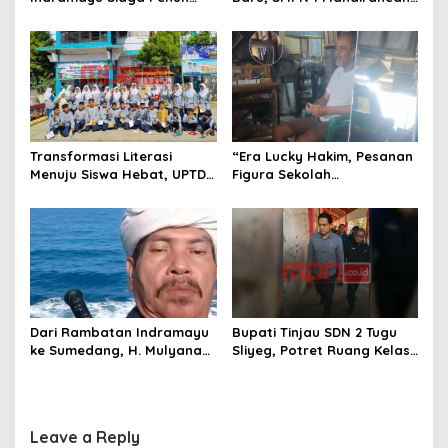
o
Amankan Car Free Night,
Fokus Kembangkan Potensi
Pastikan Masyarakat
Futsal dan Pencak Silat
n
Nyaman Beraktivitas
Transformasi Literasi
“Era Lucky Hakim, Pesanan
Menuju Siswa Hebat, UPTD
Figura Sekolah
SMPN 4 Sindang Unjuk
Menghilang? Pedagang di
Inovasi di Pameran GLS
Indramayu Terancam
NePasi Gemaca
Bangkrut!”
Dari Rambatan Indramayu
Bupati Tinjau SDN 2 Tugu
ke Sumedang, H. Mulyana
Sliyeg, Potret Ruang Kelas
Mengemban Amanah
Rusak Jadi Alarm Keras
Merawat Jejak Sejarah
Dunia Pendidikan
Sunda
Indramayu
Leave a Reply