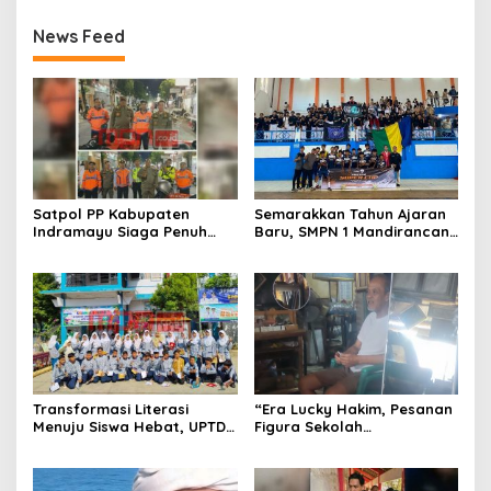
News Feed
Satpol PP Kabupaten
Semarakkan Tahun Ajaran
Indramayu Siaga Penuh
Baru, SMPN 1 Mandirancan
Amankan Car Free Night,
Fokus Kembangkan Potensi
Pastikan Masyarakat
Futsal dan Pencak Silat
Nyaman Beraktivitas
Transformasi Literasi
“Era Lucky Hakim, Pesanan
Menuju Siswa Hebat, UPTD
Figura Sekolah
SMPN 4 Sindang Unjuk
Menghilang? Pedagang di
Inovasi di Pameran GLS
Indramayu Terancam
NePasi Gemaca
Bangkrut!”