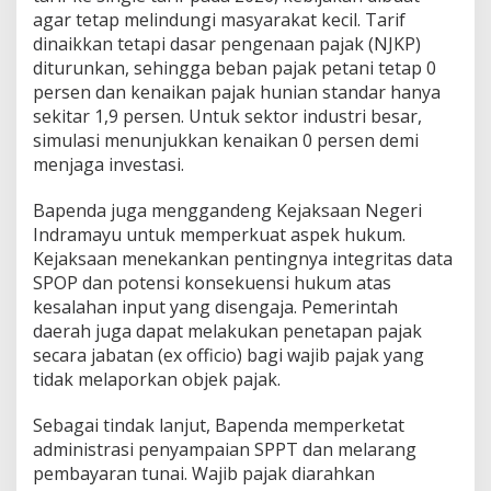
n
agar tetap melindungi masyarakat kecil. Tarif
T
dinaikkan tetapi dasar pengenaan pajak (NJKP)
r
diturunkan, sehingga beban pajak petani tetap 0
a
persen dan kenaikan pajak hunian standar hanya
n
sekitar 1,9 persen. Untuk sektor industri besar,
s
p
simulasi menunjukkan kenaikan 0 persen demi
a
menjaga investasi.
r
a
Bapenda juga menggandeng Kejaksaan Negeri
n
Indramayu untuk memperkuat aspek hukum.
d
a
Kejaksaan menekankan pentingnya integritas data
n
SPOP dan potensi konsekuensi hukum atas
B
kesalahan input yang disengaja. Pemerintah
e
daerah juga dapat melakukan penetapan pajak
r
k
secara jabatan (ex officio) bagi wajib pajak yang
e
tidak melaporkan objek pajak.
a
d
Sebagai tindak lanjut, Bapenda memperketat
i
administrasi penyampaian SPPT dan melarang
l
a
pembayaran tunai. Wajib pajak diarahkan
n