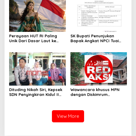
API MENGAMUK ; GPMI
Kelalaian Migas”
Serukan Uji Fakta dan Audit
Safety Semua Pihak
Perayaan HUT RI Paling
SK Bupati Penunjukan
Unik Dari Dasar Laut ke
Bapak Angkat NPCI Tuai
Puncak Negeri
Polemik, Diduga Tanpa
Koordinasi dengan
Pertamina
Dituding Nikah Siri, Kepsek
Wawancara khusus MPN
SDN Penyingkiran Kidul II
dengan Diskimrum
Balik Serang: Ada Dugaan
Kabupaten Indramayu
Fitnah Terstruktur
Terkait ” Pemkab
Indramayu Bayar Tanah
untuk SMKN Tukdana,
View More
Kewenangan dan Nasib
Aset Dipertanyakan” ??