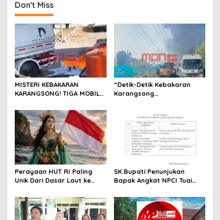
Don't Miss
a
v
i
g
a
t
MISTERI KEBAKARAN
“Detik-Detik Kebakaran
i
KARANGSONG! TIGA MOBIL
Karangsong
o
TANGKI DIDUGA
Dipertanyakan, GPMI Jhoys
TINGGALKAN LOKASI SAAT
Arcan Soroti Dugaan
n
API MENGAMUK ; GPMI
Kelalaian Migas”
Serukan Uji Fakta dan Audit
Safety Semua Pihak
Perayaan HUT RI Paling
SK Bupati Penunjukan
Unik Dari Dasar Laut ke
Bapak Angkat NPCI Tuai
Puncak Negeri
Polemik, Diduga Tanpa
Koordinasi dengan
Pertamina