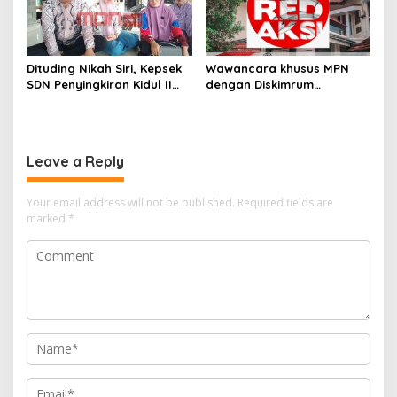
Dituding Nikah Siri, Kepsek
Wawancara khusus MPN
SDN Penyingkiran Kidul II
dengan Diskimrum
Balik Serang: Ada Dugaan
Kabupaten Indramayu
Fitnah Terstruktur
Terkait ” Pemkab
Indramayu Bayar Tanah
untuk SMKN Tukdana,
Leave a Reply
Kewenangan dan Nasib
Aset Dipertanyakan” ??
Your email address will not be published.
Required fields are
marked
*