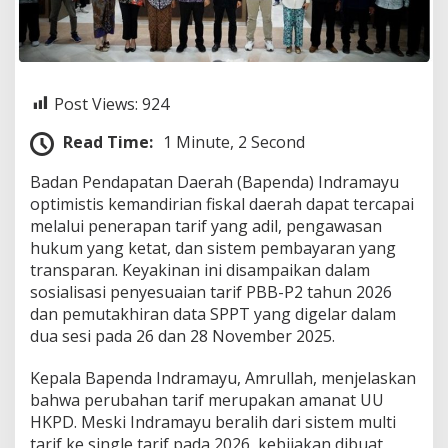
6
:
B
a
p
Post Views:
924
e
n
d
Read Time:
1 Minute, 2 Second
a
P
Badan Pendapatan Daerah (Bapenda) Indramayu
a
optimistis kemandirian fiskal daerah dapat tercapai
s
melalui penerapan tarif yang adil, pengawasan
t
hukum yang ketat, dan sistem pembayaran yang
i
k
transparan. Keyakinan ini disampaikan dalam
a
sosialisasi penyesuaian tarif PBB-P2 tahun 2026
n
dan pemutakhiran data SPPT yang digelar dalam
K
dua sesi pada 26 dan 28 November 2025.
e
b
i
Kepala Bapenda Indramayu, Amrullah, menjelaskan
j
bahwa perubahan tarif merupakan amanat UU
a
HKPD. Meski Indramayu beralih dari sistem multi
k
tarif ke single tarif pada 2026, kebijakan dibuat
a