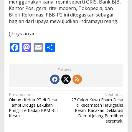
menggunakan kanal resmi seperti QRIS, Bank BJB,
Kantor Pos, gerai ritel modern, Tokopedia, dan
Blibli. Reformasi PBB-P2 ini ditegaskan sebagai
bagian dari upaya mewujudkan indramayu reang.
(jhoys arcan
F
M
E
S
ac
as
m
h
e
to
ai
ar
Follow Us
b
d
l
e
o
o
o
n
P
Previous post
Next post
Oknum Ketua RT di Desa
27 Calon Kuwu Enam Desa
k
o
Tambi Diduga Lakukan
di kecamatan Haurgeulis
s
Pungli Terhadap KPM BLT
Resmi Bacakan Deklarasi
Kesra
Damai Jelang Pemilihan
t
serentak.
n