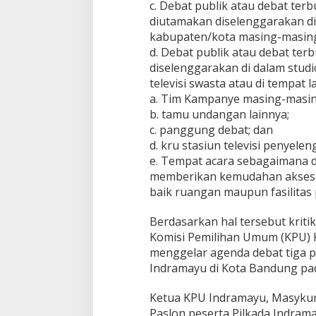
c. Debat publik atau debat ter
diutamakan diselenggarakan di 
kabupaten/kota masing-masin
d. Debat publik atau debat ter
diselenggarakan di dalam studio
televisi swasta atau di tempat
a. Tim Kampanye masing-masin
b. tamu undangan lainnya;
c. panggung debat; dan
d. kru stasiun televisi penyelen
e. Tempat acara sebagaimana 
memberikan kemudahan akses b
baik ruangan maupun fasilitas
Berdasarkan hal tersebut krit
Komisi Pemilihan Umum (KPU) K
menggelar agenda debat tiga p
Indramayu di Kota Bandung p
Ketua KPU Indramayu, Masykur,
Paslon peserta Pilkada Indram