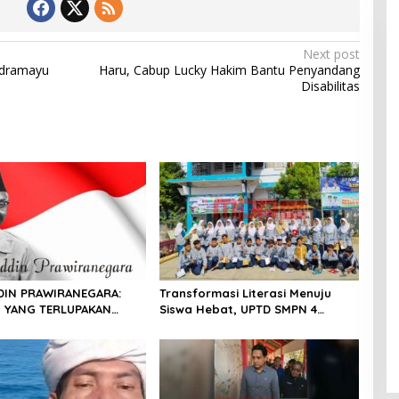
Next post
Indramayu
Haru, Cabup Lucky Hakim Bantu Penyandang
Disabilitas
DIN PRAWIRANEGARA:
Transformasi Literasi Menuju
N YANG TERLUPAKAN
Siswa Hebat, UPTD SMPN 4
EJARAH INDONESIA
Sindang Unjuk Inovasi di
Pameran GLS NePasi Gemaca