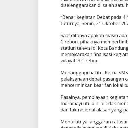
diselenggarakan di salah satu 
“Benar kegiatan Debat pada 4 
tuturnya, Senin, 21 Oktober 20
Saat ditanya apakah masih ada 
Cirebon, pihaknya mempertimba
statiun televisi di Kota Bandu
membicarakan finalisasi kegiat
wilayah 3 Cirebon.
Menanggapi hal itu, Ketua SM
pelaksanaan debat pasangan ca
mencerminkan kearifan lokal b
Pasalnya, pembiayaan kegiata
Indramayu itu dinilai tidak me
dan tak rasional alasan yang p
Menurutnya, anggaran ratusan
dapat dilaksanakan di Kabupate