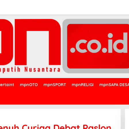
ertaint
mpnOTO
mpnSPORT
mpnRELIGI
mpnSAPA DES
Penuh Curiga Debat Paslon