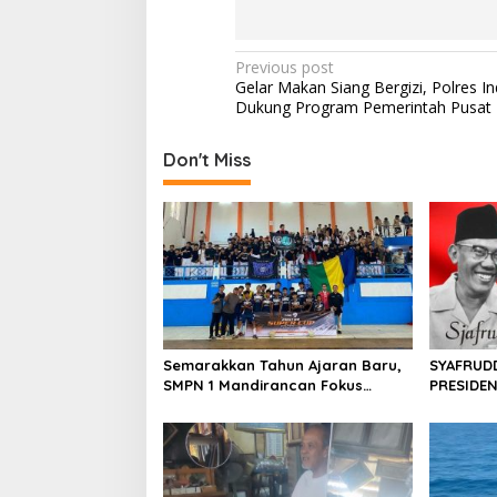
o
o
o
n
P
Previous post
Gelar Makan Siang Bergizi, Polres 
k
o
Dukung Program Pemerintah Pusat
s
t
Don't Miss
n
a
v
i
g
a
Semarakkan Tahun Ajaran Baru,
SYAFRUD
t
SMPN 1 Mandirancan Fokus
PRESIDE
i
Kembangkan Potensi Futsal dan
DALAM S
Pencak Silat
o
n