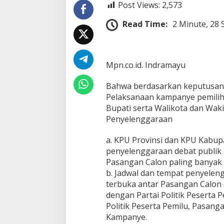
Post Views:
2,573
d
i
Read Time:
2 Minute, 28
B
a
n
d
u
Mpn.co.id. Indramayu
n
g
Bahwa berdasarkan keputusan
Pelaksanaan kampanye pemilih
Bupati serta Walikota dan Waki
Penyelenggaraan
a. KPU Provinsi dan KPU Kabup
penyelenggaraan debat publik 
Pasangan Calon paling banyak 3 
b. Jadwal dan tempat penyelen
terbuka antar Pasangan Calon 
dengan Partai Politik Peserta 
Politik Peserta Pemilu, Pasang
Kampanye.