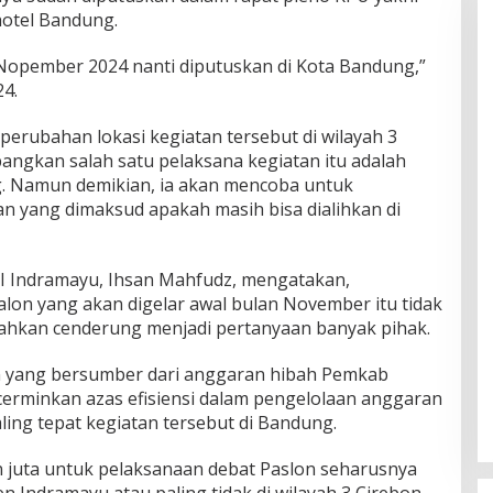
hotel Bandung.
Nopember 2024 nanti diputuskan di Kota Bandung,”
24.
perubahan lokasi kegiatan tersebut di wilayah 3
ngkan salah satu pelaksana kegiatan itu adalah
ng. Namun demikian, ia akan mencoba untuk
an yang dimaksud apakah masih bisa dialihkan di
SI Indramayu, Ihsan Mahfudz, mengatakan,
lon yang akan digelar awal bulan November itu tidak
ahkan cenderung menjadi pertanyaan banyak pihak.
n yang bersumber dari anggaran hibah Pemkab
ncerminkan azas efisiensi dalam pengelolaan anggaran
aling tepat kegiatan tersebut di Bandung.
 juta untuk pelaksanaan debat Paslon seharusnya
n Indramayu atau paling tidak di wilayah 3 Cirebon,