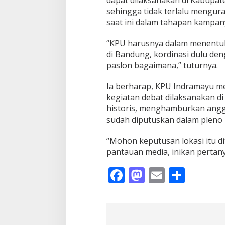
sehingga tidak terlalu menguras
saat ini dalam tahapan kampan
“KPU harusnya dalam menentuka
di Bandung, kordinasi dulu de
paslon bagaimana,” tuturnya.
Ia berharap, KPU Indramayu me
kegiatan debat dilaksanakan d
historis, menghamburkan angga
sudah diputuskan dalam pleno
“Mohon keputusan lokasi itu di
pantauan media, inikan pertan
F
M
E
S
ac
as
m
h
e
to
ai
ar
b
d
l
e