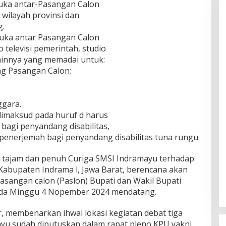
buka antar-Pasangan Calon
wilayah provinsi dan
g.
buka antar Pasangan Calon
 televisi pemerintah, studio
 lainnya yang memadai untuk:
g Pasangan Calon;
ggara.
dimaksud pada huruf d harus
agi penyandang disabilitas,
 penerjemah bagi penyandang disabilitas tuna rungu.
ik tajam dan penuh Curiga SMSI Indramayu terhadap
abupaten Indrama l, Jawa Barat, berencana akan
asangan calon (Paslon) Bupati dan Wakil Bupati
ada Minggu 4 Nopember 2024 mendatang.
 membenarkan ihwal lokasi kegiatan debat tiga
ayu sudah diputuskan dalam rapat pleno KPU yakni