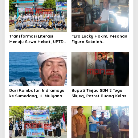
v
i
g
a
t
Transformasi Literasi
“Era Lucky Hakim, Pesanan
Menuju Siswa Hebat, UPTD
Figura Sekolah
i
SMPN 4 Sindang Unjuk
Menghilang? Pedagang di
o
Inovasi di Pameran GLS
Indramayu Terancam
NePasi Gemaca
Bangkrut!”
n
Dari Rambatan Indramayu
Bupati Tinjau SDN 2 Tugu
ke Sumedang, H. Mulyana
Sliyeg, Potret Ruang Kelas
Mengemban Amanah
Rusak Jadi Alarm Keras
Merawat Jejak Sejarah
Dunia Pendidikan
Sunda
Indramayu