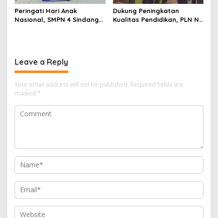
Peringati Hari Anak
Dukung Peningkatan
Nasional, SMPN 4 Sindang
Kualitas Pendidikan, PLN NP
Bangkitkan Semangat
UP Indramayu Bantu APS
Kebersamaan Lewat
SMKN 1 Sukra
Karnaval dan Permainan
Tradisional
Leave a Reply
Your email address will not be published.
Required fields are
marked
*