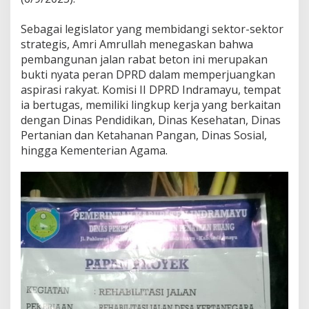
i
J
‎Sebagai legislator yang membidangi sektor-sektor
a
strategis, Amri Amrullah menegaskan bahwa
l
pembangunan jalan rabat beton ini merupakan
a
bukti nyata peran DPRD dalam memperjuangkan
n
D
aspirasi rakyat. Komisi II DPRD Indramayu, tempat
e
ia bertugas, memiliki lingkup kerja yang berkaitan
s
dengan Dinas Pendidikan, Dinas Kesehatan, Dinas
a
Pertanian dan Ketahanan Pangan, Dinas Sosial,
K
e
hingga Kementerian Agama.
r
t
a
n
e
g
a
r
a