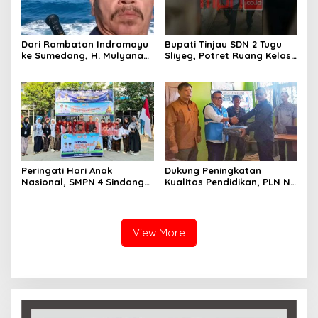
Dari Rambatan Indramayu
Bupati Tinjau SDN 2 Tugu
ke Sumedang, H. Mulyana
Sliyeg, Potret Ruang Kelas
Mengemban Amanah
Rusak Jadi Alarm Keras
Merawat Jejak Sejarah
Dunia Pendidikan
Sunda
Indramayu
Peringati Hari Anak
Dukung Peningkatan
Nasional, SMPN 4 Sindang
Kualitas Pendidikan, PLN NP
Bangkitkan Semangat
UP Indramayu Bantu APS
Kebersamaan Lewat
SMKN 1 Sukra
Karnaval dan Permainan
Tradisional
View More