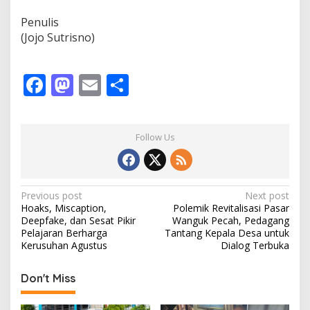
‎Penulis
‎(Jojo Sutrisno)
F
M
E
S
ac
as
m
h
e
to
ai
ar
Follow Us
b
d
l
e
o
o
o
n
P
Previous post
Next post
Hoaks, Miscaption,
Polemik Revitalisasi Pasar
k
o
Deepfake, dan Sesat Pikir
Wanguk Pecah, Pedagang
s
Pelajaran Berharga
Tantang Kepala Desa untuk
Kerusuhan Agustus
Dialog Terbuka
t
n
Don't Miss
a