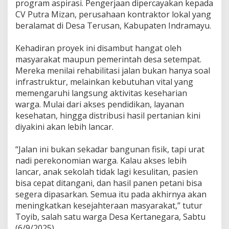
program aspirasi. Pengerjaan dipercayakan kepada
y
CV Putra Mizan, perusahaan kontraktor lokal yang
u
beralamat di Desa Terusan, Kabupaten Indramayu.
R
e
a
‎Kehadiran proyek ini disambut hangat oleh
l
masyarakat maupun pemerintah desa setempat.
i
Mereka menilai rehabilitasi jalan bukan hanya soal
s
infrastruktur, melainkan kebutuhan vital yang
a
s
memengaruhi langsung aktivitas keseharian
i
warga. Mulai dari akses pendidikan, layanan
k
kesehatan, hingga distribusi hasil pertanian kini
a
diyakini akan lebih lancar.
n
R
e
‎“Jalan ini bukan sekadar bangunan fisik, tapi urat
h
nadi perekonomian warga. Kalau akses lebih
a
lancar, anak sekolah tidak lagi kesulitan, pasien
b
bisa cepat ditangani, dan hasil panen petani bisa
i
l
segera dipasarkan. Semua itu pada akhirnya akan
i
meningkatkan kesejahteraan masyarakat,” tutur
t
Toyib, salah satu warga Desa Kertanegara, Sabtu
a
(6/9/2025).
s