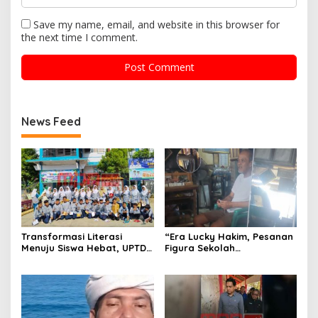
Save my name, email, and website in this browser for
the next time I comment.
News Feed
Transformasi Literasi
“Era Lucky Hakim, Pesanan
Menuju Siswa Hebat, UPTD
Figura Sekolah
SMPN 4 Sindang Unjuk
Menghilang? Pedagang di
Inovasi di Pameran GLS
Indramayu Terancam
NePasi Gemaca
Bangkrut!”