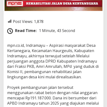
m
r
i
A
m
Post Views:
1,878
r
u
Read Time:
1 Minute, 43 Second
l
l
a
‎mpn.co.id, Indramayu – Aspirasi masyarakat Desa
h
Kertanegara, Kecamatan Haurgeulis, Kabupaten
M
P
Indramayu, akhirnya terwujud setelah Melalui
d
perjuangan anggota DPRD Kabupaten Indramayu
D
dari Fraksi PKB, Amri Amrullah, MPd yang duduk di
P
Komisi II, pembangunan rehabilitasi jalan
R
D
lingkungan desa kini mulai direalisasikan.
I
n
‎Proyek pembangunan jalan tersebut
d
menggunakan rabat beton dengan nilai anggaran
r
mencapai Rp191.187.000. Dana ini bersumber dari
a
m
APBD Indramayu tahun 2025 yang diajukan melalui
a