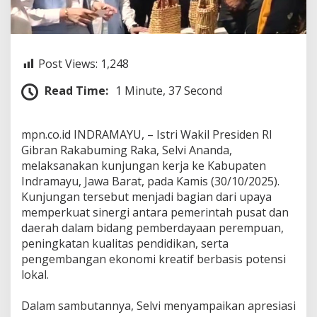
n
d
r
a
m
Post Views:
1,248
a
y
Read Time:
1 Minute, 37 Second
u
,
D
‎mpn.co.id INDRAMAYU, – Istri Wakil Presiden RI
o
Gibran Rakabuming Raka, Selvi Ananda,
r
o
melaksanakan kunjungan kerja ke Kabupaten
n
Indramayu, Jawa Barat, pada Kamis (30/10/2025).
g
Kunjungan tersebut menjadi bagian dari upaya
P
memperkuat sinergi antara pemerintah pusat dan
e
m
daerah dalam bidang pemberdayaan perempuan,
b
peningkatan kualitas pendidikan, serta
e
pengembangan ekonomi kreatif berbasis potensi
r
lokal.
d
a
y
‎Dalam sambutannya, Selvi menyampaikan apresiasi
a