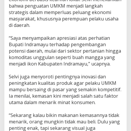
K
bahwa penguatan UMKM menjadi langkah
M
strategis dalam memperluas peluang ekonomi
L
masyarakat, khususnya perempuan pelaku usaha
o
di daerah.
k
a
l
‎“Saya menyampaikan apresiasi atas perhatian
Bupati Indramayu terhadap pengembangan
potensi daerah, mulai dari sektor pertanian hingga
komoditas unggulan seperti buah mangga yang
menjadi ikon Kabupaten Indramayu,” ucapnya.
‎Selvi juga menyoroti pentingnya inovasi dan
peningkatan kualitas produk agar pelaku UMKM
mampu bersaing di pasar yang semakin kompetitif.
Ia menilai, kemasan kini menjadi salah satu faktor
utama dalam menarik minat konsumen.
‎“Sekarang kalau bikin makanan kemasannya tidak
menarik, orang mungkin tidak mau beli. Dulu yang
penting enak, tapi sekarang visual juga