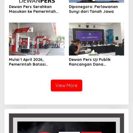
Dewan Pers Serahkan
Diponegoro: Perlawanan
Masukan ke Pemerintah
Sunyi dari Tanah Jawa
Terkait Perlindungan Karya
Jurnalistik dalam RUU Hak
Cipta
‎Mulai 1 April 2026,
Dewan Pers Uji Publik
Pemerintah Batasi
Rancangan Dana
Pembelian Pertalite dan
Jurnalisme, SMSI Dorong
Solar, Kendaraan Roda
Pengelolaan oleh Lembaga
Empat Maksimal 50 Liter
Independen
per Hari
View More