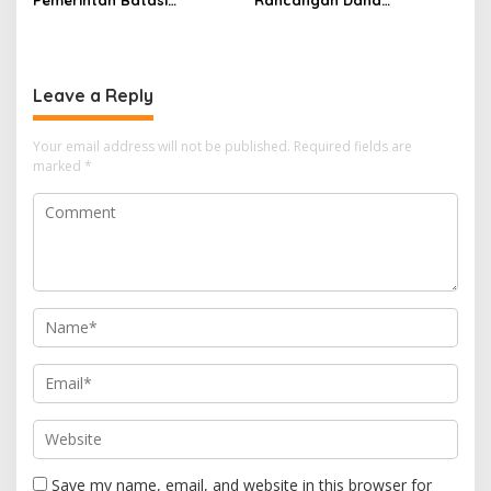
Pembelian Pertalite dan
Jurnalisme, SMSI Dorong
Solar, Kendaraan Roda
Pengelolaan oleh Lembaga
Empat Maksimal 50 Liter
Independen
per Hari
Leave a Reply
Your email address will not be published.
Required fields are
marked
*
Save my name, email, and website in this browser for