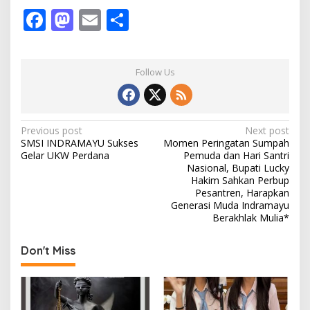
F
M
E
S
ac
as
m
h
e
to
ai
ar
Follow Us
b
d
l
e
o
o
o
n
P
Previous post
Next post
SMSI INDRAMAYU Sukses
Momen Peringatan Sumpah
k
o
Gelar UKW Perdana
Pemuda dan Hari Santri
s
Nasional, Bupati Lucky
Hakim Sahkan Perbup
t
Pesantren, Harapkan
Generasi Muda Indramayu
n
Berakhlak Mulia*
a
v
Don't Miss
i
g
a