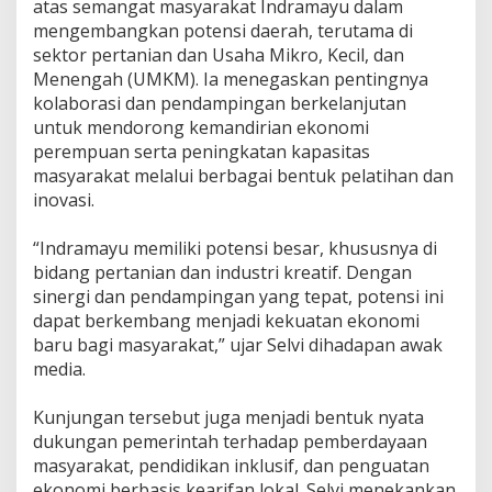
atas semangat masyarakat Indramayu dalam
a
mengembangkan potensi daerah, terutama di
n
sektor pertanian dan Usaha Mikro, Kecil, dan
P
e
Menengah (UMKM). Ia menegaskan pentingnya
r
kolaborasi dan pendampingan berkelanjutan
e
untuk mendorong kemandirian ekonomi
m
perempuan serta peningkatan kapasitas
p
masyarakat melalui berbagai bentuk pelatihan dan
u
a
inovasi.
n
d
‎“Indramayu memiliki potensi besar, khususnya di
a
bidang pertanian dan industri kreatif. Dengan
n
P
sinergi dan pendampingan yang tepat, potensi ini
e
dapat berkembang menjadi kekuatan ekonomi
n
baru bagi masyarakat,” ujar Selvi dihadapan awak
g
media.
u
a
t
‎Kunjungan tersebut juga menjadi bentuk nyata
a
dukungan pemerintah terhadap pemberdayaan
n
masyarakat, pendidikan inklusif, dan penguatan
U
ekonomi berbasis kearifan lokal. Selvi menekankan
M