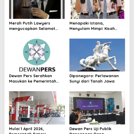
t
i
o
Merah Putih Lawyers
Menapaki Istana,
mengucapkan Selamat
Menyulam Mimpi: Kisah
n
Hari Pendidikan Nasional.
Kembar Kennisya dan
Keisya di Istana
Kepresidenan Jakarta
Dewan Pers Serahkan
Diponegoro: Perlawanan
Masukan ke Pemerintah
Sunyi dari Tanah Jawa
Terkait Perlindungan Karya
Jurnalistik dalam RUU Hak
Cipta
‎Mulai 1 April 2026,
Dewan Pers Uji Publik
Pemerintah Batasi
Rancangan Dana