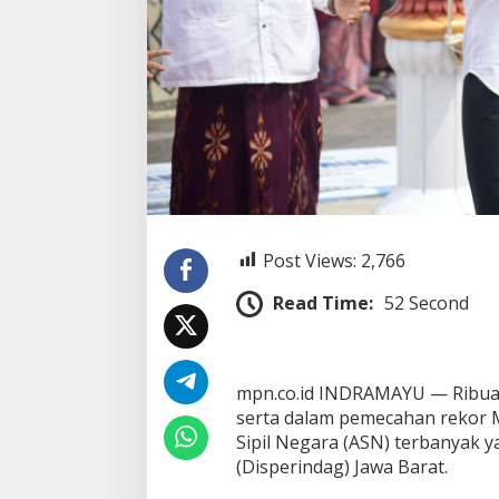
i
P
e
m
e
c
a
h
a
n
R
e
k
Post Views:
2,766
o
r
Read Time:
52 Second
M
U
R
I
mpn.co.id INDRAMAYU — Ribuan
P
e
serta dalam pemecahan rekor 
m
Sipil Negara (ASN) terbanyak 
a
(Disperindag) Jawa Barat.
k
a