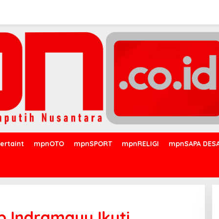
ertaint
mpnOTO
mpnSPORT
mpnRELIGI
mpnSAPA DES
 Indramayu Ikuti