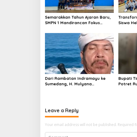
g
a
Semarakkan Tahun Ajaran Baru,
Transfor
t
SMPN 1 Mandirancan Fokus
Siswa He
i
Kembangkan Potensi Futsal dan
Sindang U
Pencak Silat
Pameran
o
n
Dari Rambatan Indramayu ke
Bupati Ti
Sumedang, H. Mulyana
Potret R
Mengemban Amanah Merawat
Alarm Ke
Jejak Sejarah Sunda
Indrama
Leave a Reply
Your email address will not be published.
Required f