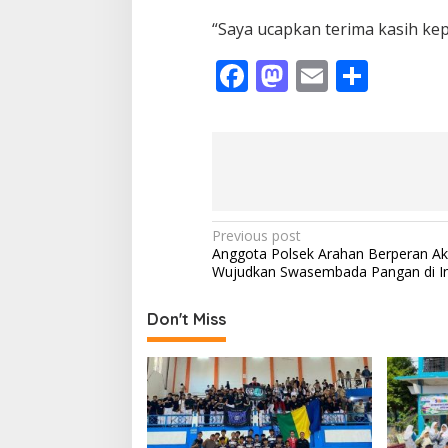
“Saya ucapkan terima kasih kep
F
M
E
S
ac
as
m
h
e
to
ai
ar
b
d
l
e
o
o
o
n
P
Previous post
Anggota Polsek Arahan Berperan Akt
k
o
Wujudkan Swasembada Pangan di I
s
t
Don't Miss
n
a
v
i