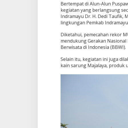
Bertempat di Alun-Alun Puspaw
i
a
kegiatan yang berlangsung secar
n
Indramayu Dr. H. Dedi Taufik, M
S
lingkungan Pemkab Indramayu
a
r
Diketahui, pemecahan rekor M
u
n
mendukung Gerakan Nasional 
g
Berwisata di Indonesia (BBWI).
T
e
Selain itu, kegiatan ini juga 
n
kain sarung Majalaya, produk u
u
n
T
e
r
b
a
n
y
a
k