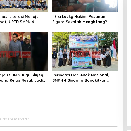
masi Literasi Menuju
“Era Lucky Hakim, Pesanan
bat, UPTD SMPN 4
Figura Sekolah Menghilang?
njuk Inovasi di
Pedagang di Indramayu
 GLS NePasi Gemaca
Terancam Bangkrut!”
njau SDN 2 Tugu Sliyeg,
Peringati Hari Anak Nasional,
uang Kelas Rusak Jadi
SMPN 4 Sindang Bangkitkan
ras Dunia Pendidikan
Semangat Kebersamaan Lewat
yu
Karnaval dan Permainan
Tradisional
ields are marked
*