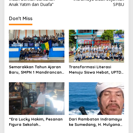
s
Anak Yatim dan Duafa”
SPBU
t
n
Don't Miss
a
v
i
g
a
t
Semarakkan Tahun Ajaran
Transformasi Literasi
Baru, SMPN 1 Mandirancan
Menuju Siswa Hebat, UPTD
i
Fokus Kembangkan Potensi
SMPN 4 Sindang Unjuk
o
Futsal dan Pencak Silat
Inovasi di Pameran GLS
NePasi Gemaca
n
“Era Lucky Hakim, Pesanan
Dari Rambatan Indramayu
Figura Sekolah
ke Sumedang, H. Mulyana
Menghilang? Pedagang di
Mengemban Amanah