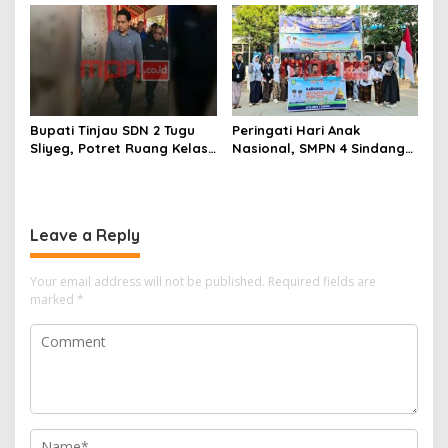
Indramayu Terancam
Merawat Jejak Sejarah
Bangkrut!”
Sunda
Bupati Tinjau SDN 2 Tugu
Peringati Hari Anak
Sliyeg, Potret Ruang Kelas
Nasional, SMPN 4 Sindang
Rusak Jadi Alarm Keras
Bangkitkan Semangat
Dunia Pendidikan
Kebersamaan Lewat
Indramayu
Karnaval dan Permainan
Tradisional
Leave a Reply
Your email address will not be published.
Required fields are
marked
*