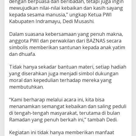
dengan berpuasa dan beribadah, tetapi juga ingin
a
mewujudkan nilai-nilai kebaikan dan kasih sayang
t
kepada sesama manusia,” ungkap Ketua PWI
i
Kabupaten Indramayu, Dedi Musashi.
m
P
i
Dalam suasana kebersamaan yang penuh makna,
a
anggota PWI dan perwakilan dari BAZNAS secara
t
simbolis memberikan santunan kepada anak yatim
u
dan dhuafa.
d
a
n
Tidak hanya sekadar bantuan materi, setiap hadiah
D
yang diserahkan juga menjadi simbol dukungan
h
moral dan kepedulian terhadap mereka yang
u
membutuhkan.
a
f
a
“Kami berharap melalui acara ini, kita bisa
menanamkan semangat kebaikan dan saling peduli
di tengah-tengah masyarakat, terutama di bulan
Ramadan yang penuh berkah ini,” tambah Dedi.
Kegiatan ini tidak hanya memberikan manfaat