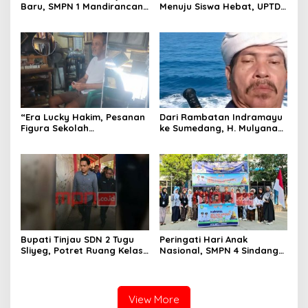
Baru, SMPN 1 Mandirancan
Menuju Siswa Hebat, UPTD
Fokus Kembangkan Potensi
SMPN 4 Sindang Unjuk
Futsal dan Pencak Silat
Inovasi di Pameran GLS
NePasi Gemaca
“Era Lucky Hakim, Pesanan
Dari Rambatan Indramayu
Figura Sekolah
ke Sumedang, H. Mulyana
Menghilang? Pedagang di
Mengemban Amanah
Indramayu Terancam
Merawat Jejak Sejarah
Bangkrut!”
Sunda
Bupati Tinjau SDN 2 Tugu
Peringati Hari Anak
Sliyeg, Potret Ruang Kelas
Nasional, SMPN 4 Sindang
Rusak Jadi Alarm Keras
Bangkitkan Semangat
Dunia Pendidikan
Kebersamaan Lewat
Indramayu
Karnaval dan Permainan
Tradisional
View More