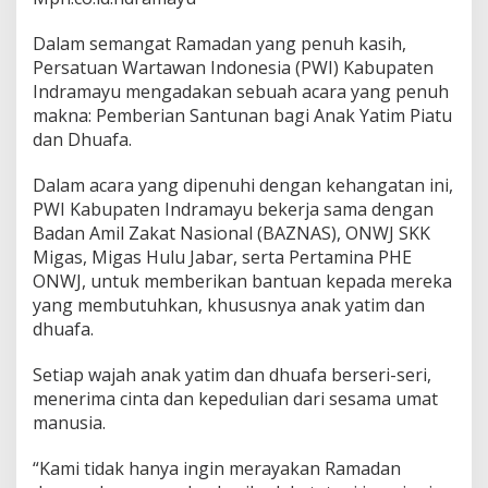
a
m
Dalam semangat Ramadan yang penuh kasih,
a
Persatuan Wartawan Indonesia (PWI) Kabupaten
d
Indramayu mengadakan sebuah acara yang penuh
a
makna: Pemberian Santunan bagi Anak Yatim Piatu
n
:
dan Dhuafa.
S
a
Dalam acara yang dipenuhi dengan kehangatan ini,
n
PWI Kabupaten Indramayu bekerja sama dengan
t
Badan Amil Zakat Nasional (BAZNAS), ONWJ SKK
u
n
Migas, Migas Hulu Jabar, serta Pertamina PHE
a
ONWJ, untuk memberikan bantuan kepada mereka
n
yang membutuhkan, khususnya anak yatim dan
u
dhuafa.
n
t
u
Setiap wajah anak yatim dan dhuafa berseri-seri,
k
menerima cinta dan kepedulian dari sesama umat
A
manusia.
n
a
“Kami tidak hanya ingin merayakan Ramadan
k
Y