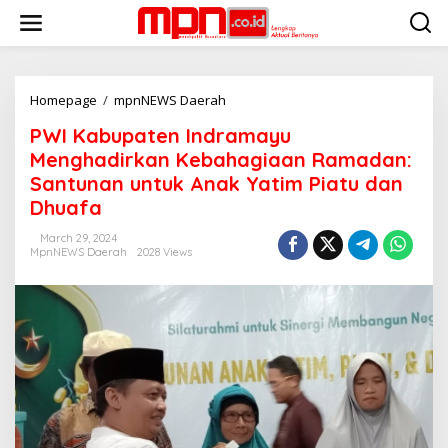
S
k
i
p
t
o
Homepage
/
mpnNEWS Daerah
P
c
W
PWI Kabupaten Indramayu
o
I
n
K
Menghadirkan Kebahagiaan Ramadan:
t
a
Santunan untuk Anak Yatim Piatu dan
e
b
Dhuafa
n
u
t
p
March 29, 2024
a
MpnNEWS Daerah
2028 Views
t
e
n
I
n
d
r
a
m
a
y