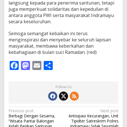
langsung kepada para penerima santunan, tetapi
juga memperkuat solidaritas dan kepedulian di
antara anggota PWI serta masyarakat Indramayu
secara keseluruhan.
Semoga semangat kebaikan ini terus
menginspirasi dan menyebar ke seluruh lapisan
masyarakat, membawa keberkahan dan
kebahagiaan di bulan suci Ramadan. (red)
F
M
E
S
ac
as
m
h
e
to
ai
ar
Follow Us
b
d
l
e
o
o
o
n
P
Previous post
Next post
Berbagi Dengan Sesama,
Antisipasi Kecurangan, Unit
k
o
“Wisata Pantai Balongan
Tipidter Satreskrim Polres
Indah Berikan Santunan
Indramayu Sidak Sejumlah