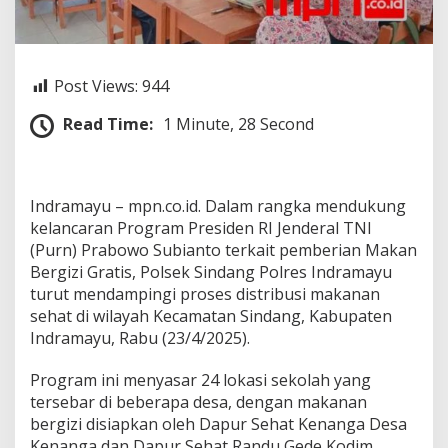
n
d
r
a
m
Post Views:
944
a
y
Read Time:
1 Minute, 28 Second
u
T
u
r
Indramayu – mpn.co.id. Dalam rangka mendukung
u
kelancaran Program Presiden RI Jenderal TNI
t
D
(Purn) Prabowo Subianto terkait pemberian Makan
a
Bergizi Gratis, Polsek Sindang Polres Indramayu
m
turut mendampingi proses distribusi makanan
p
sehat di wilayah Kecamatan Sindang, Kabupaten
i
n
Indramayu, Rabu (23/4/2025).
g
i
Program ini menyasar 24 lokasi sekolah yang
P
tersebar di beberapa desa, dengan makanan
r
bergizi disiapkan oleh Dapur Sehat Kenanga Desa
o
s
Kenanga dan Dapur Sehat Randu Gede Kodim