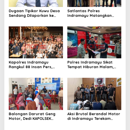
Dugaan Tipikor Kuwu Desa
Satlantas Polres
Sendang Dilaporkan ke
Indramayu Matangkan
Polda Jabar, Kasus Tak
Program “Kapolres
Bisa Diambil Alih Bupati
Menyapa Ojol”, Perkuat
Indramayu – Hukum Harus
Sinergi Demi Keselamatan
Berjalan Bebas Tanpa
Berlalu Lintas
Campur Tangan
Kapolres Indramayu
Polres Indramayu Sikat
Rangkul 88 Insan Pers,
Tempat Hiburan Malam,
Tegaskan Komitmen
Satres Narkoba Pimpin
Pelayanan Cepat dan
Razia Gabungan Persempit
Keterbukaan Informasi
Ruang Peredaran Narkoba
Balongan Darurat Geng
Aksi Brutal Berandal Motor
Motor, Dedi KAPOLSEK
di Indramayu Terekam
Balongan Serukan Ronda
Video, Polisi Tangkap 9
Malam dan Pengawasan
Pelaku yang Didominasi