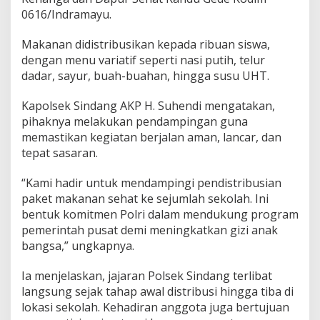
e
0616/Indramayu.
s
D
Makanan didistribusikan kepada ribuan siswa,
i
dengan menu variatif seperti nasi putih, telur
s
t
dadar, sayur, buah-buahan, hingga susu UHT.
r
i
Kapolsek Sindang AKP H. Suhendi mengatakan,
b
pihaknya melakukan pendampingan guna
u
memastikan kegiatan berjalan aman, lancar, dan
s
i
tepat sasaran.
M
a
“Kami hadir untuk mendampingi pendistribusian
k
paket makanan sehat ke sejumlah sekolah. Ini
a
bentuk komitmen Polri dalam mendukung program
n
S
pemerintah pusat demi meningkatkan gizi anak
e
bangsa,” ungkapnya.
h
a
Ia menjelaskan, jajaran Polsek Sindang terlibat
t
langsung sejak tahap awal distribusi hingga tiba di
d
i
lokasi sekolah. Kehadiran anggota juga bertujuan
K