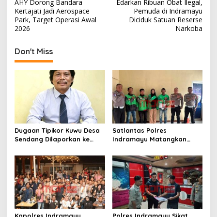
AHY Dorong Bandara
Edarkan Ribuan Obat Ilegal,
k
o
Kertajati Jadi Aerospace
Pemuda di Indramayu
s
Park, Target Operasi Awal
Diciduk Satuan Reserse
2026
Narkoba
t
n
Don't Miss
a
v
i
g
a
t
Dugaan Tipikor Kuwu Desa
Satlantas Polres
Sendang Dilaporkan ke
Indramayu Matangkan
i
Polda Jabar, Kasus Tak
Program “Kapolres
o
Bisa Diambil Alih Bupati
Menyapa Ojol”, Perkuat
Indramayu – Hukum Harus
Sinergi Demi Keselamatan
n
Berjalan Bebas Tanpa
Berlalu Lintas
Campur Tangan
Kapolres Indramayu
Polres Indramayu Sikat