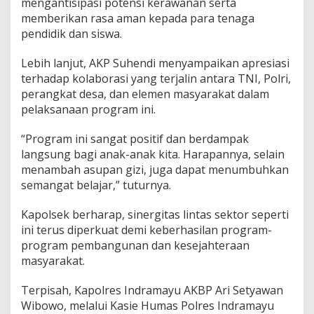
mengantisipasi potensi kerawanan serta
e
memberikan rasa aman kepada para tenaga
c
pendidik dan siswa.
a
m
a
Lebih lanjut, AKP Suhendi menyampaikan apresiasi
t
terhadap kolaborasi yang terjalin antara TNI, Polri,
a
perangkat desa, dan elemen masyarakat dalam
n
pelaksanaan program ini.
S
i
n
“Program ini sangat positif dan berdampak
d
langsung bagi anak-anak kita. Harapannya, selain
a
menambah asupan gizi, juga dapat menumbuhkan
n
semangat belajar,” tuturnya.
g
Kapolsek berharap, sinergitas lintas sektor seperti
ini terus diperkuat demi keberhasilan program-
program pembangunan dan kesejahteraan
masyarakat.
Terpisah, Kapolres Indramayu AKBP Ari Setyawan
Wibowo, melalui Kasie Humas Polres Indramayu