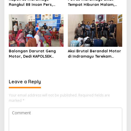
Rangkul 88 Insan Pers,
Tempat Hiburan Malam,
Tegaskan Komitmen
Satres Narkoba Pimpin
Pelayanan Cepat dan
Razia Gabungan Persempit
Keterbukaan Informasi
Ruang Peredaran Narkoba
Balongan Darurat Geng
Aksi Brutal Berandal Motor
Motor, Dedi KAPOLSEK
di Indramayu Terekam
Balongan Serukan Ronda
Video, Polisi Tangkap 9
Malam dan Pengawasan
Pelaku yang Didominasi
Orang Tua
Pelajar
Leave a Reply
Your email address will not be published.
Required fields are
marked
*