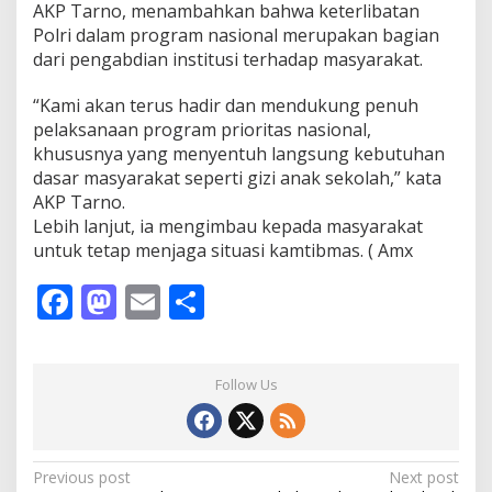
AKP Tarno, menambahkan bahwa keterlibatan
Polri dalam program nasional merupakan bagian
dari pengabdian institusi terhadap masyarakat.
“Kami akan terus hadir dan mendukung penuh
pelaksanaan program prioritas nasional,
khususnya yang menyentuh langsung kebutuhan
dasar masyarakat seperti gizi anak sekolah,” kata
AKP Tarno.
Lebih lanjut, ia mengimbau kepada masyarakat
untuk tetap menjaga situasi kamtibmas. ( Amx
F
M
E
S
ac
as
m
h
e
to
ai
ar
Follow Us
b
d
l
e
o
o
o
n
P
Previous post
Next post