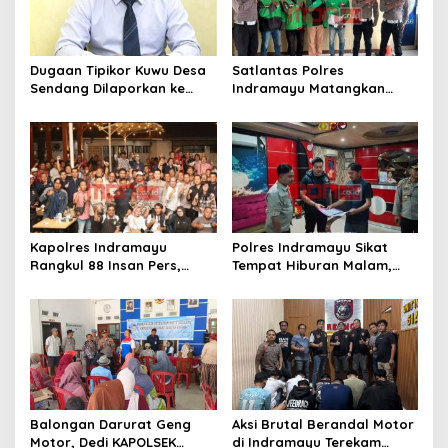
a
t
Dugaan Tipikor Kuwu Desa
Satlantas Polres
i
Sendang Dilaporkan ke
Indramayu Matangkan
o
Polda Jabar, Kasus Tak
Program “Kapolres
Bisa Diambil Alih Bupati
Menyapa Ojol”, Perkuat
n
Indramayu – Hukum Harus
Sinergi Demi Keselamatan
Berjalan Bebas Tanpa
Berlalu Lintas
Campur Tangan
Kapolres Indramayu
Polres Indramayu Sikat
Rangkul 88 Insan Pers,
Tempat Hiburan Malam,
Tegaskan Komitmen
Satres Narkoba Pimpin
Pelayanan Cepat dan
Razia Gabungan Persempit
Keterbukaan Informasi
Ruang Peredaran Narkoba
Balongan Darurat Geng
Aksi Brutal Berandal Motor
Motor, Dedi KAPOLSEK
di Indramayu Terekam