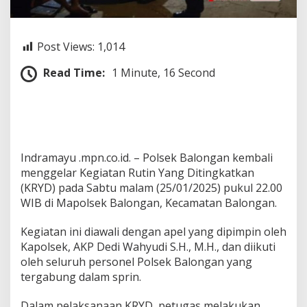
R
Y
D
Post Views:
1,014
,
A
n
Read Time:
1 Minute, 16 Second
t
i
s
i
p
a
Indramayu .mpn.co.id. – Polsek Balongan kembali
s
i
menggelar Kegiatan Rutin Yang Ditingkatkan
S
(KRYD) pada Sabtu malam (25/01/2025) pukul 22.00
e
WIB di Mapolsek Balongan, Kecamatan Balongan.
g
a
Kegiatan ini diawali dengan apel yang dipimpin oleh
l
a
Kapolsek, AKP Dedi Wahyudi S.H., M.H., dan diikuti
M
oleh seluruh personel Polsek Balongan yang
a
tergabung dalam sprin.
c
a
Dalam pelaksanaan KRYD, petugas melakukan
m