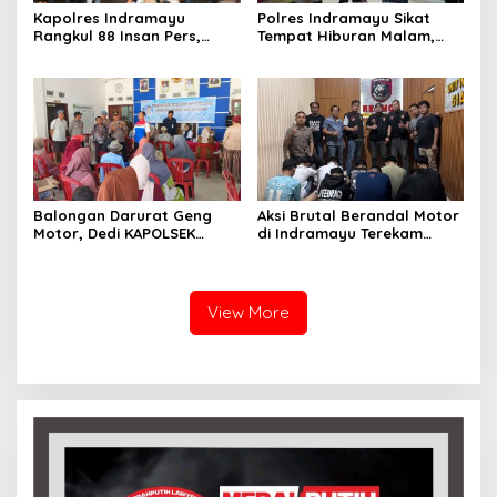
Kapolres Indramayu
Polres Indramayu Sikat
Rangkul 88 Insan Pers,
Tempat Hiburan Malam,
Tegaskan Komitmen
Satres Narkoba Pimpin
Pelayanan Cepat dan
Razia Gabungan Persempit
Keterbukaan Informasi
Ruang Peredaran Narkoba
Balongan Darurat Geng
Aksi Brutal Berandal Motor
Motor, Dedi KAPOLSEK
di Indramayu Terekam
Balongan Serukan Ronda
Video, Polisi Tangkap 9
Malam dan Pengawasan
Pelaku yang Didominasi
Orang Tua
Pelajar
View More