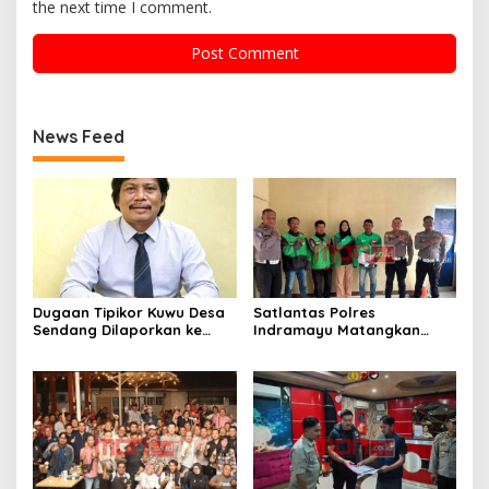
the next time I comment.
News Feed
Dugaan Tipikor Kuwu Desa
Satlantas Polres
Sendang Dilaporkan ke
Indramayu Matangkan
Polda Jabar, Kasus Tak
Program “Kapolres
Bisa Diambil Alih Bupati
Menyapa Ojol”, Perkuat
Indramayu – Hukum Harus
Sinergi Demi Keselamatan
Berjalan Bebas Tanpa
Berlalu Lintas
Campur Tangan