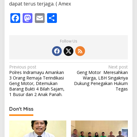
dapat terus terjaga. ( Amex
F
M
E
S
ac
as
m
h
e
to
ai
ar
Follow Us
b
d
l
e
o
o
o
n
P
Previous post
Next post
Polres Indramayu Amankan
Geng Motor Meresahkan
k
o
3 Orang Remaja Terindikasi
Warga, LBH Singakriya
s
Geng Motor, Ditemukan
Dukung Penegakan Hukum
Barang Bukti 4 Bilah Sajam,
Tegas
t
1 Busur dan 2 Anak Panah.
n
Don't Miss
a
v
i
g