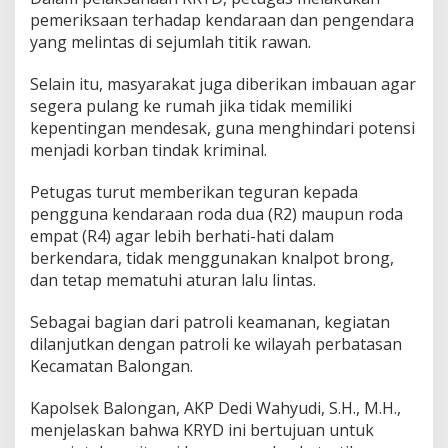
G
pemeriksaan terhadap kendaraan dan pengendara
a
yang melintas di sejumlah titik rawan.
n
g
Selain itu, masyarakat juga diberikan imbauan agar
g
segera pulang ke rumah jika tidak memiliki
u
a
kepentingan mendesak, guna menghindari potensi
n
menjadi korban tindak kriminal.
K
a
Petugas turut memberikan teguran kepada
m
pengguna kendaraan roda dua (R2) maupun roda
t
i
empat (R4) agar lebih berhati-hati dalam
b
berkendara, tidak menggunakan knalpot brong,
m
dan tetap mematuhi aturan lalu lintas.
a
s
Sebagai bagian dari patroli keamanan, kegiatan
dilanjutkan dengan patroli ke wilayah perbatasan
Kecamatan Balongan.
Kapolsek Balongan, AKP Dedi Wahyudi, S.H., M.H.,
menjelaskan bahwa KRYD ini bertujuan untuk