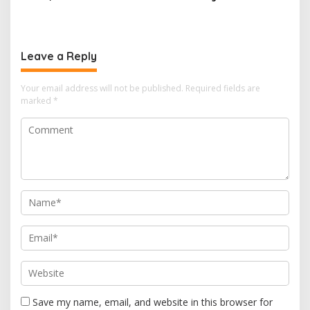
Balongan Serukan Ronda
Video, Polisi Tangkap 9
Malam dan Pengawasan
Pelaku yang Didominasi
Orang Tua
Pelajar
Leave a Reply
Your email address will not be published.
Required fields are
marked
*
Save my name, email, and website in this browser for