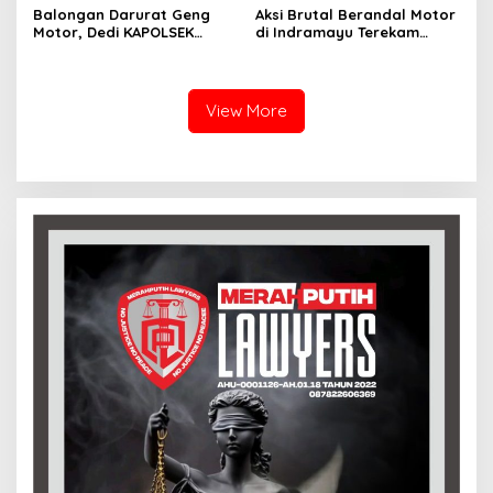
Balongan Darurat Geng
Aksi Brutal Berandal Motor
Motor, Dedi KAPOLSEK
di Indramayu Terekam
Balongan Serukan Ronda
Video, Polisi Tangkap 9
Malam dan Pengawasan
Pelaku yang Didominasi
Orang Tua
Pelajar
View More