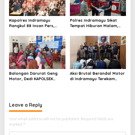
Kapolres Indramayu
Polres Indramayu Sikat
Rangkul 88 Insan Pers,
Tempat Hiburan Malam,
Tegaskan Komitmen
Satres Narkoba Pimpin
Pelayanan Cepat dan
Razia Gabungan Persempit
Keterbukaan Informasi
Ruang Peredaran Narkoba
Balongan Darurat Geng
Aksi Brutal Berandal Motor
Motor, Dedi KAPOLSEK
di Indramayu Terekam
Balongan Serukan Ronda
Video, Polisi Tangkap 9
Malam dan Pengawasan
Pelaku yang Didominasi
Orang Tua
Pelajar
Leave a Reply
Your email address will not be published.
Required fields are
marked
*