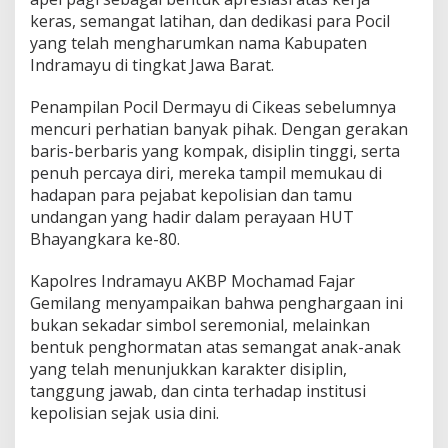
y
keras, semangat latihan, dan dedikasi para Pocil
u
yang telah mengharumkan nama Kabupaten
,
Indramayu di tingkat Jawa Barat.
J
a
d
Penampilan Pocil Dermayu di Cikeas sebelumnya
i
mencuri perhatian banyak pihak. Dengan gerakan
K
baris-berbaris yang kompak, disiplin tinggi, serta
e
penuh percaya diri, mereka tampil memukau di
b
hadapan para pejabat kepolisian dan tamu
a
n
undangan yang hadir dalam perayaan HUT
g
Bhayangkara ke-80.
g
a
Kapolres Indramayu AKBP Mochamad Fajar
a
Gemilang menyampaikan bahwa penghargaan ini
n
D
bukan sekadar simbol seremonial, melainkan
a
bentuk penghormatan atas semangat anak-anak
e
yang telah menunjukkan karakter disiplin,
r
tanggung jawab, dan cinta terhadap institusi
a
h
kepolisian sejak usia dini.
d
i