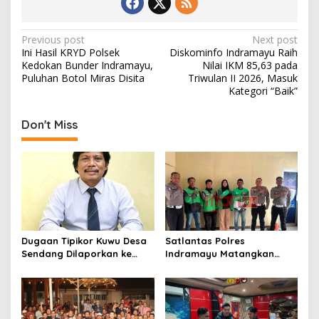
o
o
o
n
P
Previous post
Next post
Ini Hasil KRYD Polsek
Diskominfo Indramayu Raih
k
o
Kedokan Bunder Indramayu,
Nilai IKM 85,63 pada
s
Puluhan Botol Miras Disita
Triwulan II 2026, Masuk
Kategori “Baik”
t
n
Don't Miss
a
v
i
g
a
t
Dugaan Tipikor Kuwu Desa
Satlantas Polres
Sendang Dilaporkan ke
Indramayu Matangkan
i
Polda Jabar, Kasus Tak
Program “Kapolres
o
Bisa Diambil Alih Bupati
Menyapa Ojol”, Perkuat
Indramayu – Hukum Harus
Sinergi Demi Keselamatan
n
Berjalan Bebas Tanpa
Berlalu Lintas
Campur Tangan