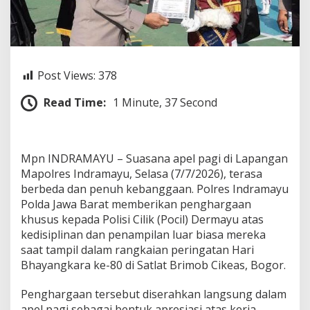
g
h
a
r
g
a
Post Views:
378
a
n
Read Time:
1 Minute, 37 Second
d
a
r
i
Mpn INDRAMAYU – Suasana apel pagi di Lapangan
P
o
Mapolres Indramayu, Selasa (7/7/2026), terasa
l
berbeda dan penuh kebanggaan. Polres Indramayu
r
Polda Jawa Barat memberikan penghargaan
e
khusus kepada Polisi Cilik (Pocil) Dermayu atas
s
I
kedisiplinan dan penampilan luar biasa mereka
n
saat tampil dalam rangkaian peringatan Hari
d
Bhayangkara ke-80 di Satlat Brimob Cikeas, Bogor.
r
a
Penghargaan tersebut diserahkan langsung dalam
m
a
apel pagi sebagai bentuk apresiasi atas kerja