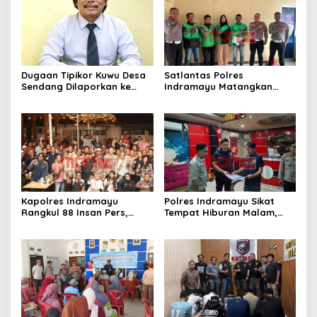
Dugaan Tipikor Kuwu Desa
Satlantas Polres
Sendang Dilaporkan ke
Indramayu Matangkan
Polda Jabar, Kasus Tak
Program “Kapolres
Bisa Diambil Alih Bupati
Menyapa Ojol”, Perkuat
Indramayu – Hukum Harus
Sinergi Demi Keselamatan
Berjalan Bebas Tanpa
Berlalu Lintas
Campur Tangan
Kapolres Indramayu
Polres Indramayu Sikat
Rangkul 88 Insan Pers,
Tempat Hiburan Malam,
Tegaskan Komitmen
Satres Narkoba Pimpin
Pelayanan Cepat dan
Razia Gabungan Persempit
Keterbukaan Informasi
Ruang Peredaran Narkoba