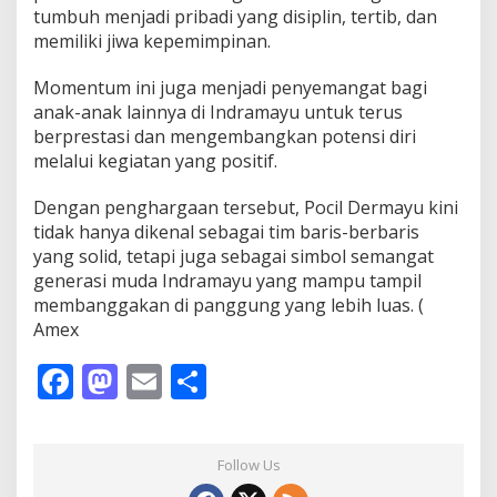
tumbuh menjadi pribadi yang disiplin, tertib, dan
memiliki jiwa kepemimpinan.
Momentum ini juga menjadi penyemangat bagi
anak-anak lainnya di Indramayu untuk terus
berprestasi dan mengembangkan potensi diri
melalui kegiatan yang positif.
Dengan penghargaan tersebut, Pocil Dermayu kini
tidak hanya dikenal sebagai tim baris-berbaris
yang solid, tetapi juga sebagai simbol semangat
generasi muda Indramayu yang mampu tampil
membanggakan di panggung yang lebih luas. (
Amex
F
M
E
S
ac
as
m
h
e
to
ai
ar
Follow Us
b
d
l
e