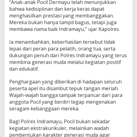
“Anak-anak Pocil Dermayu telah menunjukkan
H
bahwa kedisiplinan dan kerja keras dapat
U
menghasilkan prestasi yang membanggakan.
T
B
Mereka bukan hanya tampil bagus, tetapi juga
h
membawa nama baik Indramayu,” ujar Kapolres.
a
y
Ia menambahkan, keberhasilan tersebut tidak
a
lepas dari peran para pelatih, orang tua, serta
n
g
dukungan penuh dari Polres Indramayu yang terus
k
membina generasi muda melalui kegiatan positif
a
dan edukatif.
r
a
Penghargaan yang diberikan di hadapan seluruh
k
e
peserta apel itu disambut tepuk tangan meriah.
-
Wajah-wajah bangga tampak terpancar dari para
8
anggota Pocil yang berdiri tegap mengenakan
0
seragam kebanggaan mereka.
Bagi Polres Indramayu, Pocil bukan sekadar
kegiatan ekstrakurikuler, melainkan wadah
pembentukan karakter generasi muda agar