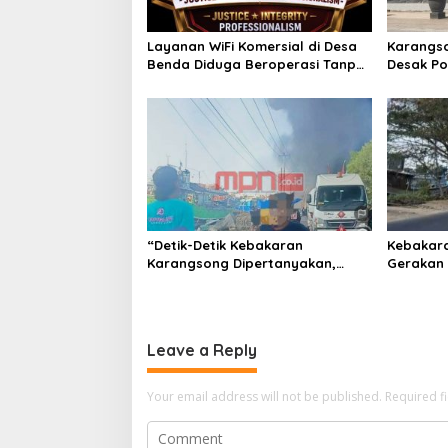
a
t
Layanan WiFi Komersial di Desa
Karangs
i
Benda Diduga Beroperasi Tanpa
Desak Po
Izin, Pengelola Bungkam
Kelalaian
o
Solar Ind
n
“Detik-Detik Kebakaran
Kebakara
Karangsong Dipertanyakan,
Gerakan 
GPMI Jhoys Arcan Soroti Dugaan
GPMI) Be
Kelalaian Migas”
Semua Pi
dan Pen
Leave a Reply
Your email address will not be published.
Required f