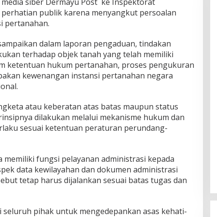
 media siber Dermayu Post ke Inspektorat
 perhatian publik karena menyangkut persoalan
i pertanahan.
isampaikan dalam laporan pengaduan, tindakan
kukan terhadap objek tanah yang telah memiliki
alam ketentuan hukum pertanahan, proses pengukuran
upakan kewenangan instansi pertanahan negara
onal.
engketa atau keberatan atas batas maupun status
rinsipnya dilakukan melalui mekanisme hukum dan
erlaku sesuai ketentuan peraturan perundang-
 memiliki fungsi pelayanan administrasi kepada
spek data kewilayahan dan dokumen administrasi
but tetap harus dijalankan sesuai batas tugas dan
gi seluruh pihak untuk mengedepankan asas kehati-