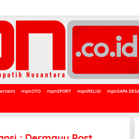
ertaint
mpnOTO
mpnSPORT
mpnRELIGI
mpnSAPA DES
nsi ; Dermayu Post