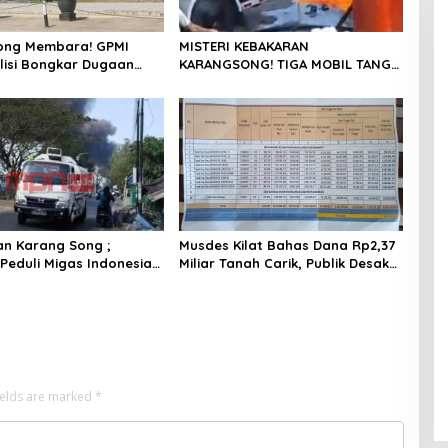
ong Membara! GPMI
MISTERI KEBAKARAN
lisi Bongkar Dugaan
KARANGSONG! TIGA MOBIL TANGKI
 dan Rantai Distribusi
DIDUGA TINGGALKAN LOKASI SAAT
ustri
API MENGAMUK ; GPMI Serukan Uji
Fakta dan Audit Safety Semua
Pihak
n Karang Song ;
Musdes Kilat Bahas Dana Rp2,37
Peduli Migas Indonesia (
Miliar Tanah Carik, Publik Desak
rsuara Lantang Usut
Semua Dokumen Dibuka!
hak Terkait Pengisian
gawasan BBM
ields are marked
*