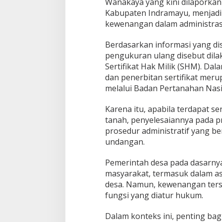
Wanakaya yang kini dilaporkan
k
Kabupaten Indramayu, menjadi
e
kewenangan dalam administras
I
n
s
Berdasarkan informasi yang d
p
pengukuran ulang disebut dila
e
Sertifikat Hak Milik (SHM). D
k
dan penerbitan sertifikat mer
t
o
melalui Badan Pertanahan Nasi
r
a
Karena itu, apabila terdapat s
t
tanah, penyelesaiannya pada p
I
prosedur administratif yang b
n
d
undangan.
r
a
Pemerintah desa pada dasarnya
m
masyarakat, termasuk dalam a
a
desa. Namun, kewenangan terse
y
u
fungsi yang diatur hukum.
Dalam konteks ini, penting ba