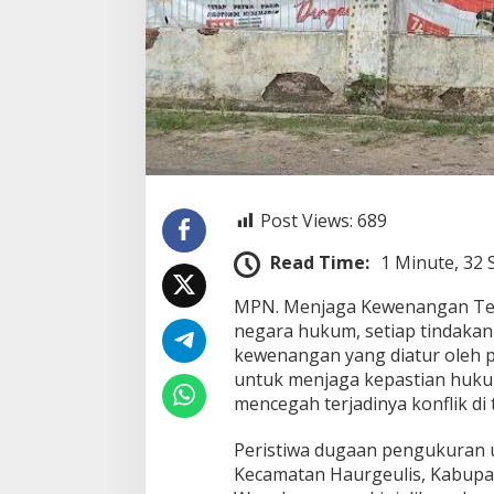
o
s
t
M
e
l
a
p
o
r
k
Post Views:
689
a
n
Read Time:
1 Minute, 32
K
u
MPN. Menjaga Kewenangan Tet
w
negara hukum, setiap tindakan
u
W
kewenangan yang diatur oleh p
a
untuk menjaga kepastian hukum
n
mencegah terjadinya konflik di
a
k
Peristiwa dugaan pengukuran u
a
y
Kecamatan Haurgeulis, Kabupa
a