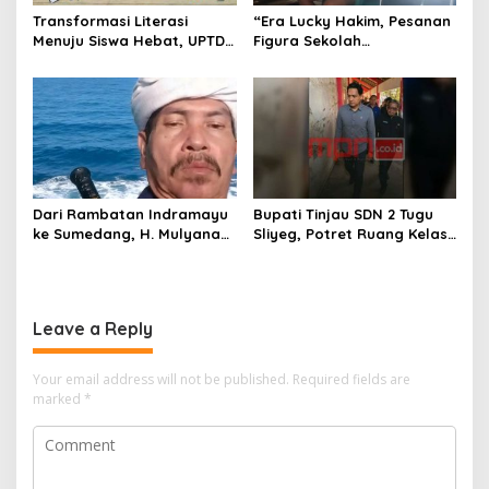
Transformasi Literasi
“Era Lucky Hakim, Pesanan
Menuju Siswa Hebat, UPTD
Figura Sekolah
SMPN 4 Sindang Unjuk
Menghilang? Pedagang di
Inovasi di Pameran GLS
Indramayu Terancam
NePasi Gemaca
Bangkrut!”
Dari Rambatan Indramayu
Bupati Tinjau SDN 2 Tugu
ke Sumedang, H. Mulyana
Sliyeg, Potret Ruang Kelas
Mengemban Amanah
Rusak Jadi Alarm Keras
Merawat Jejak Sejarah
Dunia Pendidikan
Sunda
Indramayu
Leave a Reply
Your email address will not be published.
Required fields are
marked
*