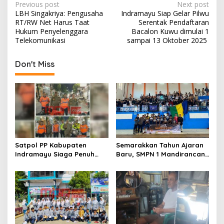
o
n
P
Previous post
Next post
LBH Singakriya: Pengusaha
Indramayu Siap Gelar Pilwu
k
o
RT/RW Net Harus Taat
Serentak Pendaftaran
s
Hukum Penyelenggara
Bacalon Kuwu dimulai 1
Telekomunikasi
sampai 13 Oktober 2025 ‎
t
n
Don't Miss
a
v
i
g
a
t
Satpol PP Kabupaten
Semarakkan Tahun Ajaran
Indramayu Siaga Penuh
Baru, SMPN 1 Mandirancan
i
Amankan Car Free Night,
Fokus Kembangkan Potensi
o
Pastikan Masyarakat
Futsal dan Pencak Silat
Nyaman Beraktivitas
n