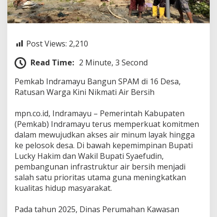
n
S
P
A
M
Post Views:
2,210
d
i
Read Time:
2 Minute, 3 Second
1
6
Pemkab Indramayu Bangun SPAM di 16 Desa,
D
Ratusan Warga Kini Nikmati Air Bersih
e
s
a
‎mpn.co.id, Indramayu – Pemerintah Kabupaten
,
(Pemkab) Indramayu terus memperkuat komitmen
R
dalam mewujudkan akses air minum layak hingga
a
ke pelosok desa. Di bawah kepemimpinan Bupati
t
u
Lucky Hakim dan Wakil Bupati Syaefudin,
s
pembangunan infrastruktur air bersih menjadi
a
salah satu prioritas utama guna meningkatkan
n
kualitas hidup masyarakat.
W
a
r
‎Pada tahun 2025, Dinas Perumahan Kawasan
g