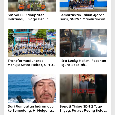
Satpol PP Kabupaten
Semarakkan Tahun Ajaran
Indramayu Siaga Penuh
Baru, SMPN 1 Mandirancan
Amankan Car Free Night,
Fokus Kembangkan Potensi
Pastikan Masyarakat
Futsal dan Pencak Silat
Nyaman Beraktivitas
Transformasi Literasi
“Era Lucky Hakim, Pesanan
Menuju Siswa Hebat, UPTD
Figura Sekolah
SMPN 4 Sindang Unjuk
Menghilang? Pedagang di
Inovasi di Pameran GLS
Indramayu Terancam
NePasi Gemaca
Bangkrut!”
Dari Rambatan Indramayu
Bupati Tinjau SDN 2 Tugu
ke Sumedang, H. Mulyana
Sliyeg, Potret Ruang Kelas
Mengemban Amanah
Rusak Jadi Alarm Keras