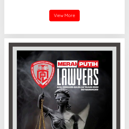
Merawat Jejak Sejarah
Dunia Pendidikan
Sunda
Indramayu
View More