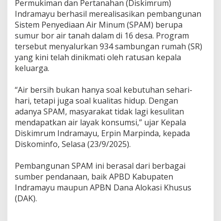
Permukiman dan Pertanahan (Diskimrum)
a
Indramayu berhasil merealisasikan pembangunan
K
Sistem Penyediaan Air Minum (SPAM) berupa
i
n
sumur bor air tanah dalam di 16 desa. Program
i
tersebut menyalurkan 934 sambungan rumah (SR)
N
yang kini telah dinikmati oleh ratusan kepala
i
keluarga.
k
m
a
‎“Air bersih bukan hanya soal kebutuhan sehari-
t
hari, tetapi juga soal kualitas hidup. Dengan
i
adanya SPAM, masyarakat tidak lagi kesulitan
A
mendapatkan air layak konsumsi,” ujar Kepala
i
r
Diskimrum Indramayu, Erpin Marpinda, kepada
B
Diskominfo, Selasa (23/9/2025).
e
r
‎Pembangunan SPAM ini berasal dari berbagai
s
i
sumber pendanaan, baik APBD Kabupaten
h
Indramayu maupun APBN Dana Alokasi Khusus
(DAK).