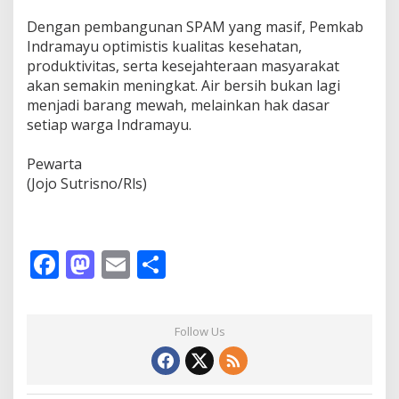
‎Dengan pembangunan SPAM yang masif, Pemkab
Indramayu optimistis kualitas kesehatan,
produktivitas, serta kesejahteraan masyarakat
akan semakin meningkat. Air bersih bukan lagi
menjadi barang mewah, melainkan hak dasar
setiap warga Indramayu.
‎Pewarta
‎(Jojo Sutrisno/Rls)
F
M
E
S
ac
as
m
h
e
to
ai
ar
Follow Us
b
d
l
e
o
o