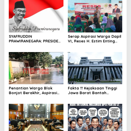
SYAFRUDDIN
Serap Aspirasi Warga Dapil
PRAWIRANEGARA: PRESIDEN
VI, Reses H. Estim Enting
YANG TERLUPAKAN DALAM
Pastikan Suara Masyarakat
SEJARAH INDONESIA
Jadi Prioritas
Pembangunan
Penantian Warga Blok
Fakta !!! Kejaksaan Tinggi
Bonjot Berakhir, Aspirasi
Jawa Barat Bantah
Dewan Gerindra Ifan
Penetapan Status
Wujudkan Jalan yang
Tersangka Wakil Bupati
Layak
Indramayu