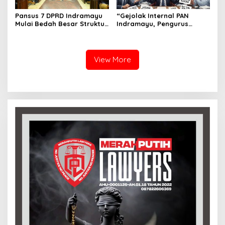
Pansus 7 DPRD Indramayu
“Gejolak Internal PAN
Mulai Bedah Besar Struktur
Indramayu, Pengurus
OPD, Pelayanan Publik Jadi
Singgung Dugaan
Sorotan
Komunikasi ‘Jalan Sendiri’”
View More