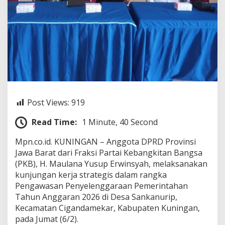
D
e
s
a
,
H
.
M
a
u
l
Post Views:
919
a
n
Read Time:
1 Minute, 40 Second
a
Y
Mpn.co.id. KUNINGAN – Anggota DPRD Provinsi
u
s
Jawa Barat dari Fraksi Partai Kebangkitan Bangsa
u
(PKB), H. Maulana Yusup Erwinsyah, melaksanakan
p
kunjungan kerja strategis dalam rangka
E
Pengawasan Penyelenggaraan Pemerintahan
r
w
Tahun Anggaran 2026 di Desa Sankanurip,
i
Kecamatan Cigandamekar, Kabupaten Kuningan,
n
pada Jumat (6/2).
s