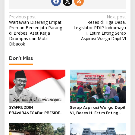
o
o
o
n
P
Previous post
Next post
Wartawan Diserang Empat
Reses di Tiga Desa,
k
o
Preman Bersenjata Parang
Legislator PDIP Indramayu
s
di Brebes, Aset Kerja
H. Estim Enting Serap
Dirampas dan Mobil
Aspirasi Warga Dapil VI
t
Dibacok
n
Don't Miss
a
v
i
g
a
t
SYAFRUDDIN
Serap Aspirasi Warga Dapil
i
PRAWIRANEGARA: PRESIDEN
VI, Reses H. Estim Enting
o
YANG TERLUPAKAN DALAM
Pastikan Suara Masyarakat
SEJARAH INDONESIA
Jadi Prioritas
n
Pembangunan