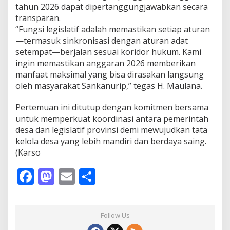
tahun 2026 dapat dipertanggungjawabkan secara
transparan.
“Fungsi legislatif adalah memastikan setiap aturan
—termasuk sinkronisasi dengan aturan adat
setempat—berjalan sesuai koridor hukum. Kami
ingin memastikan anggaran 2026 memberikan
manfaat maksimal yang bisa dirasakan langsung
oleh masyarakat Sankanurip,” tegas H. Maulana.
Pertemuan ini ditutup dengan komitmen bersama
untuk memperkuat koordinasi antara pemerintah
desa dan legislatif provinsi demi mewujudkan tata
kelola desa yang lebih mandiri dan berdaya saing.
(Karso
F
M
E
S
ac
as
m
h
e
to
ai
ar
Follow Us
b
d
l
e