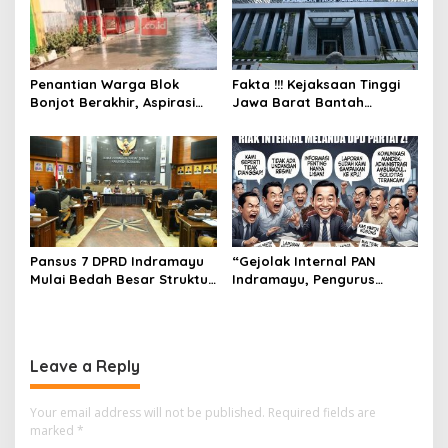
Penantian Warga Blok
Fakta !!! Kejaksaan Tinggi
Bonjot Berakhir, Aspirasi
Jawa Barat Bantah
Dewan Gerindra Ifan
Penetapan Status
Wujudkan Jalan yang
Tersangka Wakil Bupati
Layak
Indramayu
Pansus 7 DPRD Indramayu
“Gejolak Internal PAN
Mulai Bedah Besar Struktur
Indramayu, Pengurus
OPD, Pelayanan Publik Jadi
Singgung Dugaan
Sorotan
Komunikasi ‘Jalan Sendiri’”
Leave a Reply
Your email address will not be published.
Required fields are
marked
*