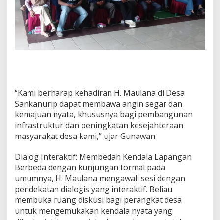
S
a
n
k
a
n
u
r
i
p
“Kami berharap kehadiran H. Maulana di Desa
Sankanurip dapat membawa angin segar dan
kemajuan nyata, khususnya bagi pembangunan
infrastruktur dan peningkatan kesejahteraan
masyarakat desa kami,” ujar Gunawan.
Dialog Interaktif: Membedah Kendala Lapangan
Berbeda dengan kunjungan formal pada
umumnya, H. Maulana mengawali sesi dengan
pendekatan dialogis yang interaktif. Beliau
membuka ruang diskusi bagi perangkat desa
untuk mengemukakan kendala nyata yang