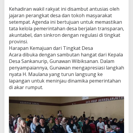
y
Kehadiran wakil rakyat ini disambut antusias oleh
a
h
jajaran perangkat desa dan tokoh masyarakat
(
setempat. Agenda ini bertujuan untuk memastikan
F
tata kelola pemerintahan desa berjalan transparan,
-
akuntabel, dan sinkron dengan regulasi di tingkat
P
provinsi.
K
B
Harapan Kemajuan dari Tingkat Desa
)
Acara dibuka dengan sambutan hangat dari Kepala
S
Desa Sankanurip, Gunawan Wibiksanan. Dalam
e
penyampaiannya, Gunawan mengapresiasi langkah
r
a
nyata H. Maulana yang turun langsung ke
p
lapangan untuk meninjau dinamika pemerintahan
A
di akar rumput.
s
p
i
r
a
s
i
d
i