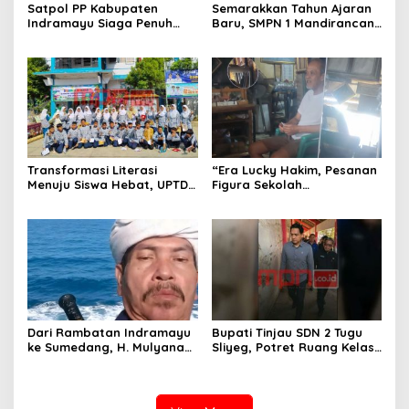
Satpol PP Kabupaten
Semarakkan Tahun Ajaran
Indramayu Siaga Penuh
Baru, SMPN 1 Mandirancan
Amankan Car Free Night,
Fokus Kembangkan Potensi
Pastikan Masyarakat
Futsal dan Pencak Silat
Nyaman Beraktivitas
Transformasi Literasi
“Era Lucky Hakim, Pesanan
Menuju Siswa Hebat, UPTD
Figura Sekolah
SMPN 4 Sindang Unjuk
Menghilang? Pedagang di
Inovasi di Pameran GLS
Indramayu Terancam
NePasi Gemaca
Bangkrut!”
Dari Rambatan Indramayu
Bupati Tinjau SDN 2 Tugu
ke Sumedang, H. Mulyana
Sliyeg, Potret Ruang Kelas
Mengemban Amanah
Rusak Jadi Alarm Keras
Merawat Jejak Sejarah
Dunia Pendidikan
Sunda
Indramayu