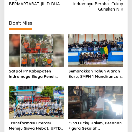
s
BERMARTABAT JILID DUA
Indramayu Berobat Cukup
Gunakan NIK
t
n
Don't Miss
a
v
i
g
a
t
Satpol PP Kabupaten
Semarakkan Tahun Ajaran
Indramayu Siaga Penuh
Baru, SMPN 1 Mandirancan
i
Amankan Car Free Night,
Fokus Kembangkan Potensi
o
Pastikan Masyarakat
Futsal dan Pencak Silat
Nyaman Beraktivitas
n
Transformasi Literasi
“Era Lucky Hakim, Pesanan
Menuju Siswa Hebat, UPTD
Figura Sekolah