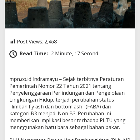
a
n
t
a
r
a
I
Post Views:
2,468
n
d
Read Time:
2 Minute, 17 Second
r
a
m
a
y
mpn.co.id Indramayu – Sejak terbitnya Peraturan
u
Pemerintah Nomor 22 Tahun 2021 tentang
M
Penyelenggaraan Perlindungan dan Pengelolaan
a
Lingkungan Hidup, terjadi perubahan status
n
f
_limbah fly ash dan bottom ash_ (FABA) dari
a
kategori B3 menjadi Non B3. Perubahan ini
a
memberikan implikasi besar terhadap PLTU yang
t
menggunakan batu bara sebagai bahan bakar.
k
a
n