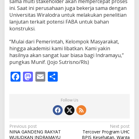
sama multi stakeholder akan mempercepat proses
ini. Saat ini perusahaan juga bekerja sama dengan
Universitas Wiralodra untuk melakukan penelitian
lanjutan terkait potensi FABA untuk bahan
konstruksi.
“Mulai dari Pemerintah, Kelompok Masyarakat,
hingga akademisi kami libatkan. Kami yakin
hasilnya akan sangat luar biasa bagi Indramayu,”
pungkas Munif. (Jojo Sutrisno/Rls)
F
M
E
S
ac
as
m
h
e
to
ai
ar
Follow Us
b
d
l
e
o
o
o
n
P
Previous post
Next post
NINA GANDENG RAKYAT
Tercover Program UHC
k
o
WUJUDKAN INDRAMAYU
BPJS Kesehatan, Warga