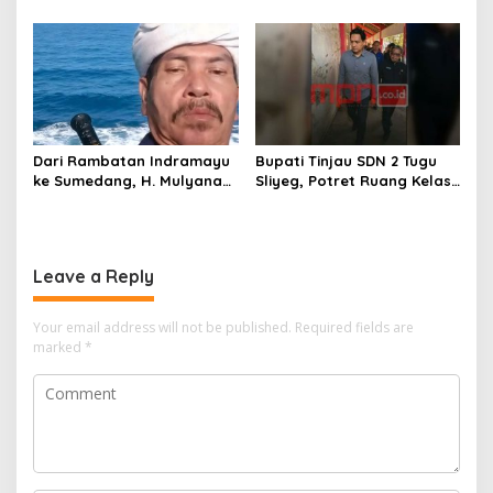
SMPN 4 Sindang Unjuk
Menghilang? Pedagang di
Inovasi di Pameran GLS
Indramayu Terancam
NePasi Gemaca
Bangkrut!”
Dari Rambatan Indramayu
Bupati Tinjau SDN 2 Tugu
ke Sumedang, H. Mulyana
Sliyeg, Potret Ruang Kelas
Mengemban Amanah
Rusak Jadi Alarm Keras
Merawat Jejak Sejarah
Dunia Pendidikan
Sunda
Indramayu
Leave a Reply
Your email address will not be published.
Required fields are
marked
*