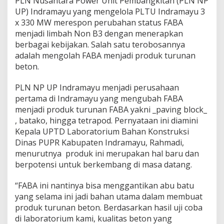
PLN Nusantara Power Unit Pembangkitan (PLN NP
F
UP) Indramayu yang mengelola PLTU Indramayu 3
A
x 330 MW merespon perubahan status FABA
B
menjadi limbah Non B3 dengan menerapkan
A
J
berbagai kebijakan. Salah satu terobosannya
a
adalah mengolah FABA menjadi produk turunan
d
beton.
i
P
PLN NP UP Indramayu menjadi perusahaan
r
o
pertama di Indramayu yang mengubah FABA
d
menjadi produk turunan FABA yakni _paving block_
u
, batako, hingga tetrapod. Pernyataan ini diamini
k
Kepala UPTD Laboratorium Bahan Konstruksi
T
Dinas PUPR Kabupaten Indramayu, Rahmadi,
u
r
menurutnya produk ini merupakan hal baru dan
u
berpotensi untuk berkembang di masa datang.
n
a
“FABA ini nantinya bisa menggantikan abu batu
n
yang selama ini jadi bahan utama dalam membuat
B
e
produk turunan beton. Berdasarkan hasil uji coba
t
di laboratorium kami, kualitas beton yang
o