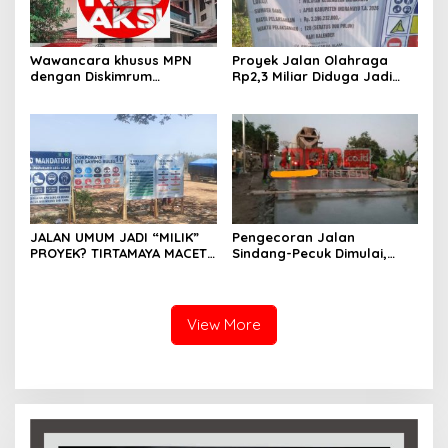
Wawancara khusus MPN
Proyek Jalan Olahraga
dengan Diskimrum
Rp2,3 Miliar Diduga Jadi
Kabupaten Indramayu
Ladang Sunat Volume
Terkait ” Pemkab
Beton, Modus Urugan Batu
Indramayu Bayar Tanah
Disorot
untuk SMKN Tukdana,
Kewenangan dan Nasib
Aset Dipertanyakan” ??
JALAN UMUM JADI “MILIK”
Pengecoran Jalan
PROYEK? TIRTAMAYA MACET
Sindang-Pecuk Dimulai,
TOTAL, DUMTRUCK
Pelaksana: Prioritaskan
MELENGGANG WARGA
Standar Mutu dan Kualitas
TERJEBAK!
View More