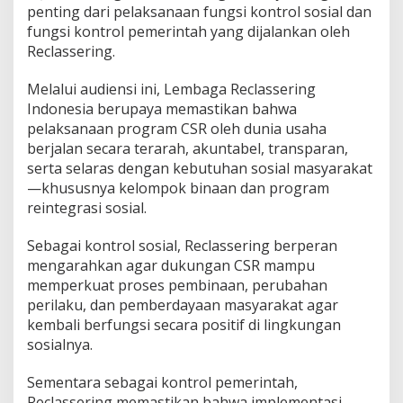
penting dari pelaksanaan fungsi kontrol sosial dan
D
e
fungsi kontrol pemerintah yang dijalankan oleh
n
Reclassering.
g
a
Melalui audiensi ini, Lembaga Reclassering
n
Indonesia berupaya memastikan bahwa
F
o
pelaksanaan program CSR oleh dunia usaha
r
berjalan secara terarah, akuntabel, transparan,
u
serta selaras dengan kebutuhan sosial masyarakat
m
—khususnya kelompok binaan dan program
C
reintegrasi sosial.
S
R
Sebagai kontrol sosial, Reclassering berperan
mengarahkan agar dukungan CSR mampu
memperkuat proses pembinaan, perubahan
perilaku, dan pemberdayaan masyarakat agar
kembali berfungsi secara positif di lingkungan
sosialnya.
Sementara sebagai kontrol pemerintah,
Reclassering memastikan bahwa implementasi