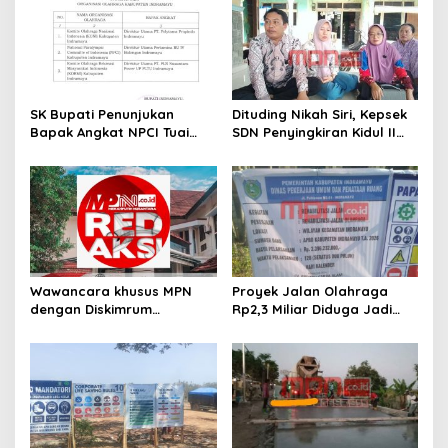
v
i
g
a
t
SK Bupati Penunjukan
Dituding Nikah Siri, Kepsek
Bapak Angkat NPCI Tuai
SDN Penyingkiran Kidul II
i
Polemik, Diduga Tanpa
Balik Serang: Ada Dugaan
o
Koordinasi dengan
Fitnah Terstruktur
Pertamina
n
Wawancara khusus MPN
Proyek Jalan Olahraga
dengan Diskimrum
Rp2,3 Miliar Diduga Jadi
Kabupaten Indramayu
Ladang Sunat Volume
Terkait ” Pemkab
Beton, Modus Urugan Batu
Indramayu Bayar Tanah
Disorot
untuk SMKN Tukdana,
Kewenangan dan Nasib
Aset Dipertanyakan” ??