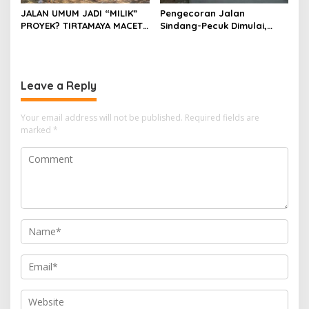
JALAN UMUM JADI “MILIK”
Pengecoran Jalan
PROYEK? TIRTAMAYA MACET
Sindang-Pecuk Dimulai,
TOTAL, DUMTRUCK
Pelaksana: Prioritaskan
MELENGGANG WARGA
Standar Mutu dan Kualitas
TERJEBAK!
Leave a Reply
Your email address will not be published.
Required fields are
marked
*