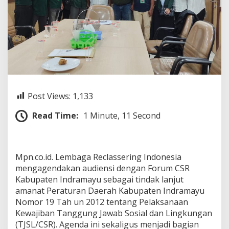
n
d
o
n
e
s
i
a
A
g
Post Views:
1,133
e
n
Read Time:
1 Minute, 11 Second
d
a
k
a
n
Mpn.co.id. Lembaga Reclassering Indonesia
A
mengagendakan audiensi dengan Forum CSR
u
Kabupaten Indramayu sebagai tindak lanjut
d
amanat Peraturan Daerah Kabupaten Indramayu
i
e
Nomor 19 Tah un 2012 tentang Pelaksanaan
n
Kewajiban Tanggung Jawab Sosial dan Lingkungan
s
(TJSL/CSR). Agenda ini sekaligus menjadi bagian
i