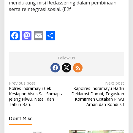
mendukung misi Reclassering dalam pembinaan
serta reintegrasi sosial. (E2f
F
M
E
S
ac
as
m
h
e
to
ai
ar
Follow Us
b
d
l
e
o
o
o
n
P
Previous post
Next post
Polres Indramayu Cek
Kapolres Indramayu Hadiri
k
o
Kesiapan Alsus Sat Samapta
Deklarasi Damai, Tegaskan
s
Jelang Pilwu, Natal, dan
Komitmen Ciptakan Pilwu
Tahun Baru ‎
Aman dan Kondusif
t
n
Don't Miss
a