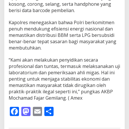
kosong, corong, selang, serta handphone yang
berisi data barcode pembelian.
Kapolres menegaskan bahwa Polri berkomitmen
penuh mendukung efisiensi energi nasional dan
memastikan distribusi BBM serta LPG bersubsidi
benar-benar tepat sasaran bagi masyarakat yang
membutuhkan.
“Kami akan melakukan penyidikan secara
profesional dan tuntas, termasuk melaksanakan uji
laboratorium dan pemeriksaan ahli migas. Hal ini
penting untuk menjaga stabilitas ekonomi dan
memastikan masyarakat tidak dirugikan oleh
praktik-praktik ilegal seperti ini,” pungkas AKBP
Mochamad Fajar Gemilang. ( Amex
F
M
E
S
ac
as
m
h