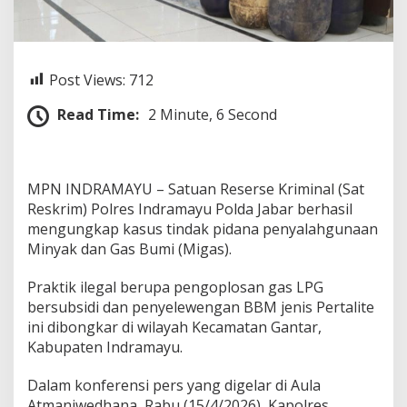
r
T
a
b
u
Post Views:
712
n
g
Read Time:
2 Minute, 6 Second
,
P
o
l
MPN INDRAMAYU – Satuan Reserse Kriminal (Sat
r
Reskrim) Polres Indramayu Polda Jabar berhasil
e
s
mengungkap kasus tindak pidana penyalahgunaan
I
Minyak dan Gas Bumi (Migas).
n
d
Praktik ilegal berupa pengoplosan gas LPG
r
bersubsidi dan penyelewengan BBM jenis Pertalite
a
m
ini dibongkar di wilayah Kecamatan Gantar,
a
Kabupaten Indramayu.
y
u
Dalam konferensi pers yang digelar di Aula
R
Atmaniwedhana, Rabu (15/4/2026), Kapolres
i