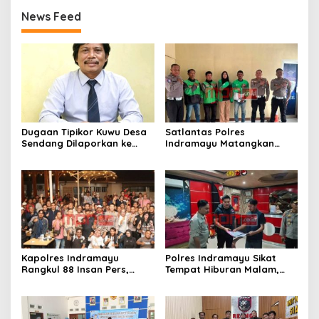
News Feed
Dugaan Tipikor Kuwu Desa
Satlantas Polres
Sendang Dilaporkan ke
Indramayu Matangkan
Polda Jabar, Kasus Tak
Program “Kapolres
Bisa Diambil Alih Bupati
Menyapa Ojol”, Perkuat
Indramayu – Hukum Harus
Sinergi Demi Keselamatan
Berjalan Bebas Tanpa
Berlalu Lintas
Campur Tangan
Kapolres Indramayu
Polres Indramayu Sikat
Rangkul 88 Insan Pers,
Tempat Hiburan Malam,
Tegaskan Komitmen
Satres Narkoba Pimpin
Pelayanan Cepat dan
Razia Gabungan Persempit
Keterbukaan Informasi
Ruang Peredaran Narkoba