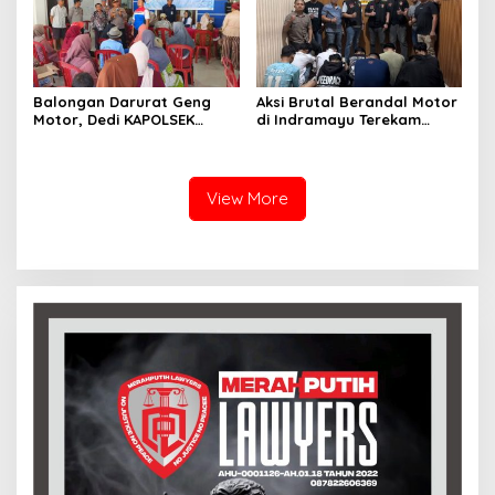
Balongan Darurat Geng
Aksi Brutal Berandal Motor
Motor, Dedi KAPOLSEK
di Indramayu Terekam
Balongan Serukan Ronda
Video, Polisi Tangkap 9
Malam dan Pengawasan
Pelaku yang Didominasi
Orang Tua
Pelajar
View More