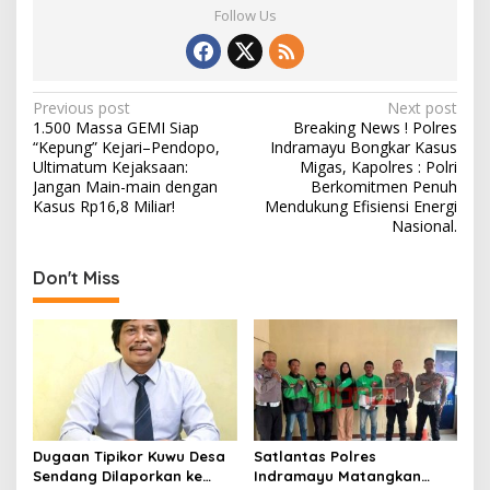
e
to
ai
ar
Follow Us
b
d
l
e
o
o
o
n
P
Previous post
Next post
1.500 Massa GEMI Siap
Breaking News ! Polres
k
o
“Kepung” Kejari–Pendopo,
Indramayu Bongkar Kasus
s
Ultimatum Kejaksaan:
Migas, Kapolres : Polri
Jangan Main-main dengan
Berkomitmen Penuh
t
Kasus Rp16,8 Miliar!
Mendukung Efisiensi Energi
Nasional.
n
a
Don't Miss
v
i
g
a
t
i
Dugaan Tipikor Kuwu Desa
Satlantas Polres
o
Sendang Dilaporkan ke
Indramayu Matangkan