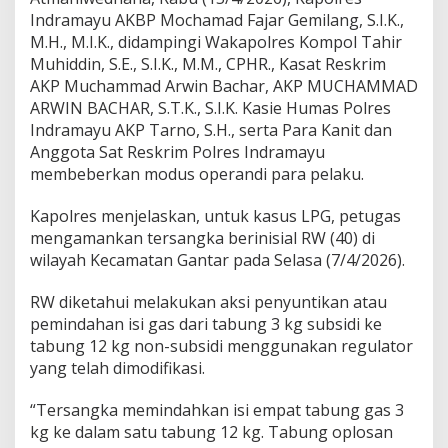
n
Indramayu AKBP Mochamad Fajar Gemilang, S.I.K.,
g
M.H., M.I.K., didampingi Wakapolres Kompol Tahir
k
Muhiddin, S.E., S.I.K., M.M., CPHR., Kasat Reskrim
u
AKP Muchammad Arwin Bachar, AKP MUCHAMMAD
s
P
ARWIN BACHAR, S.T.K., S.I.K. Kasie Humas Polres
e
Indramayu AKP Tarno, S.H., serta Para Kanit dan
n
Anggota Sat Reskrim Polres Indramayu
g
membeberkan modus operandi para pelaku.
o
p
l
Kapolres menjelaskan, untuk kasus LPG, petugas
o
mengamankan tersangka berinisial RW (40) di
s
wilayah Kecamatan Gantar pada Selasa (7/4/2026).
G
a
RW diketahui melakukan aksi penyuntikan atau
s
L
pemindahan isi gas dari tabung 3 kg subsidi ke
P
tabung 12 kg non-subsidi menggunakan regulator
G
yang telah dimodifikasi.
“Tersangka memindahkan isi empat tabung gas 3
kg ke dalam satu tabung 12 kg. Tabung oplosan