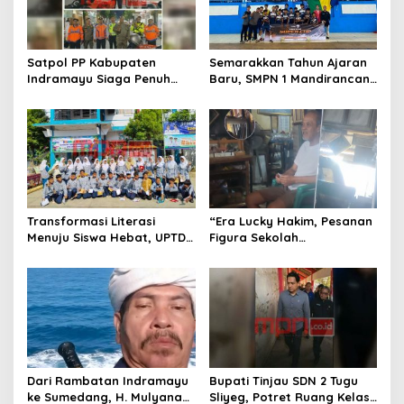
o
l
a
r
t
e
Satpol PP Kabupaten
Semarakkan Tahun Ajaran
s
i
Indramayu Siaga Penuh
Baru, SMPN 1 Mandirancan
y
o
Amankan Car Free Night,
Fokus Kembangkan Potensi
a
Pastikan Masyarakat
Futsal dan Pencak Silat
n
n
Nyaman Beraktivitas
g
B
a
r
u
Transformasi Literasi
“Era Lucky Hakim, Pesanan
Menuju Siswa Hebat, UPTD
Figura Sekolah
SMPN 4 Sindang Unjuk
Menghilang? Pedagang di
Inovasi di Pameran GLS
Indramayu Terancam
NePasi Gemaca
Bangkrut!”
Dari Rambatan Indramayu
Bupati Tinjau SDN 2 Tugu
ke Sumedang, H. Mulyana
Sliyeg, Potret Ruang Kelas