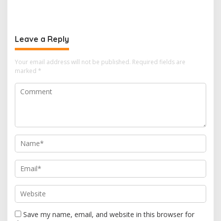
Mengemban Amanah
Rusak Jadi Alarm Keras
Merawat Jejak Sejarah
Dunia Pendidikan
Sunda
Indramayu
Leave a Reply
Your email address will not be published.
Required fields are
marked
*
Save my name, email, and website in this browser for