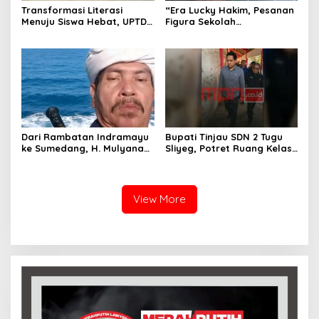
Transformasi Literasi
“Era Lucky Hakim, Pesanan
Menuju Siswa Hebat, UPTD
Figura Sekolah
SMPN 4 Sindang Unjuk
Menghilang? Pedagang di
Inovasi di Pameran GLS
Indramayu Terancam
NePasi Gemaca
Bangkrut!”
Dari Rambatan Indramayu
Bupati Tinjau SDN 2 Tugu
ke Sumedang, H. Mulyana
Sliyeg, Potret Ruang Kelas
Mengemban Amanah
Rusak Jadi Alarm Keras
Merawat Jejak Sejarah
Dunia Pendidikan
Sunda
Indramayu
View More