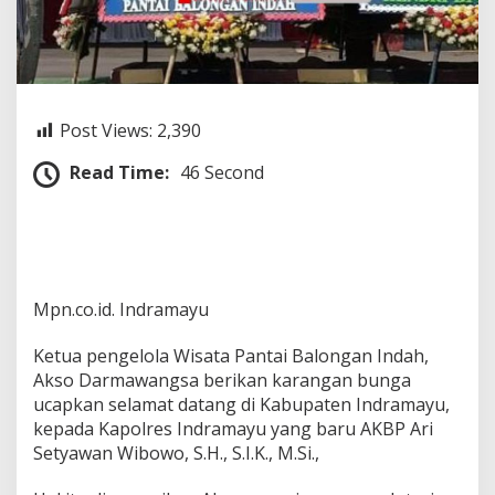
B
a
l
i
2
B
Post Views:
2,390
e
r
Read Time:
46 Second
i
k
a
n
K
a
r
Mpn.co.id. Indramayu
a
n
g
Ketua pengelola Wisata Pantai Balongan Indah,
a
Akso Darmawangsa berikan karangan bunga
n
ucapkan selamat datang di Kabupaten Indramayu,
B
kepada Kapolres Indramayu yang baru AKBP Ari
u
n
Setyawan Wibowo, S.H., S.I.K., M.Si.,
g
a