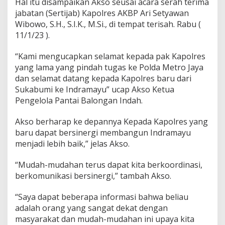
Hal itu disampaikan Akso seusai acara serah terima
U
jabatan (Sertijab) Kapolres AKBP Ari Setyawan
c
Wibowo, S.H., S.I.K., M.Si., di tempat terisah. Rabu (
a
p
11/1/23 ).
a
n
“Kami mengucapkan selamat kepada pak Kapolres
S
yang lama yang pindah tugas ke Polda Metro Jaya
e
dan selamat datang kepada Kapolres baru dari
l
a
Sukabumi ke Indramayu” ucap Akso Ketua
m
Pengelola Pantai Balongan Indah.
a
t
Akso berharap ke depannya Kepada Kapolres yang
K
baru dapat bersinergi membangun Indramayu
e
p
menjadi lebih baik,” jelas Akso.
a
d
“Mudah-mudahan terus dapat kita berkoordinasi,
a
berkomunikasi bersinergi,” tambah Akso.
K
a
“Saya dapat beberapa informasi bahwa beliau
p
o
adalah orang yang sangat dekat dengan
l
masyarakat dan mudah-mudahan ini upaya kita
r