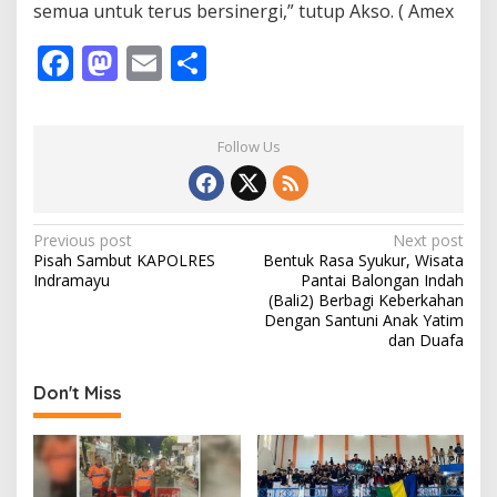
semua untuk terus bersinergi,” tutup Akso. ( Amex
e
s
F
M
E
S
I
n
ac
as
m
h
d
r
e
to
ai
ar
a
Follow Us
b
d
l
e
m
a
o
o
y
u
o
n
y
P
Previous post
Next post
a
Pisah Sambut KAPOLRES
Bentuk Rasa Syukur, Wisata
k
o
n
Indramayu
Pantai Balongan Indah
g
s
(Bali2) Berbagi Keberkahan
L
Dengan Santuni Anak Yatim
t
a
dan Duafa
m
n
a
Don't Miss
a
k
e
v
K
i
a
p
g