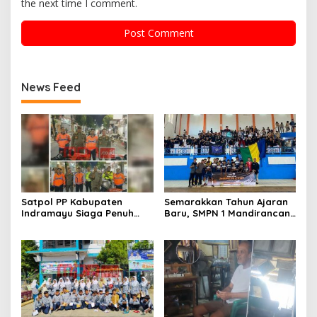
the next time I comment.
News Feed
Satpol PP Kabupaten
Semarakkan Tahun Ajaran
Indramayu Siaga Penuh
Baru, SMPN 1 Mandirancan
Amankan Car Free Night,
Fokus Kembangkan Potensi
Pastikan Masyarakat
Futsal dan Pencak Silat
Nyaman Beraktivitas