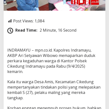
m
i
A
k
a
Post Views:
1,084
n
T
Read Time:
2 Minute, 16 Second
i
n
d
a
INDRAMAYU – mpn.co.id. Kapolres Indramayu,
k
AKBP Ari Setyawan Wibowo memaparkan duduk
l
a
perkara kegaduhan warga di Kantor Polsek
n
Cikedung Indramayu pada Rabu (9/4/2025)
j
kemarin.
u
t
Kala itu warga Desa Amis, Kecamatan Cikedung
i
S
mempertanyakan tindakan polisi yang melepaskan
e
kembali S (27), pelaku maling yang mereka
m
tangkap.
u
a
Korban enggan menempuh proses hukum, bahkan
L