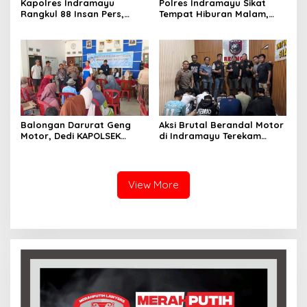
Kapolres Indramayu
Polres Indramayu Sikat
Rangkul 88 Insan Pers,
Tempat Hiburan Malam,
Tegaskan Komitmen
Satres Narkoba Pimpin
Pelayanan Cepat dan
Razia Gabungan Persempit
Keterbukaan Informasi
Ruang Peredaran Narkoba
Balongan Darurat Geng
Aksi Brutal Berandal Motor
Motor, Dedi KAPOLSEK
di Indramayu Terekam
Balongan Serukan Ronda
Video, Polisi Tangkap 9
Malam dan Pengawasan
Pelaku yang Didominasi
Orang Tua
Pelajar
View More