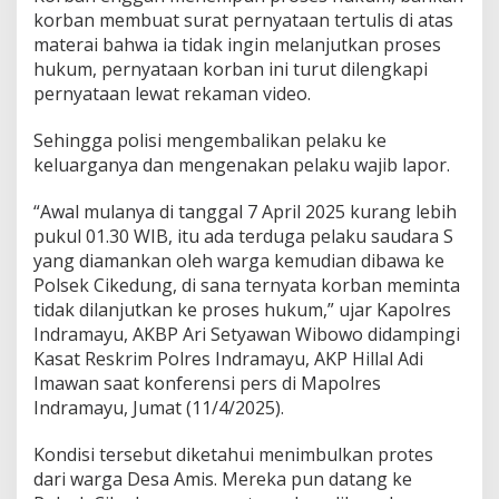
a
korban membuat surat pernyataan tertulis di atas
p
materai bahwa ia tidak ingin melanjutkan proses
o
hukum, pernyataan korban ini turut dilengkapi
r
pernyataan lewat rekaman video.
a
n
D
Sehingga polisi mengembalikan pelaku ke
a
keluarganya dan mengenakan pelaku wajib lapor.
r
i
“Awal mulanya di tanggal 7 April 2025 kurang lebih
M
pukul 01.30 WIB, itu ada terduga pelaku saudara S
a
s
yang diamankan oleh warga kemudian dibawa ke
y
Polsek Cikedung, di sana ternyata korban meminta
a
tidak dilanjutkan ke proses hukum,” ujar Kapolres
r
Indramayu, AKBP Ari Setyawan Wibowo didampingi
a
k
Kasat Reskrim Polres Indramayu, AKP Hillal Adi
a
Imawan saat konferensi pers di Mapolres
t
Indramayu, Jumat (11/4/2025).
Kondisi tersebut diketahui menimbulkan protes
dari warga Desa Amis. Mereka pun datang ke