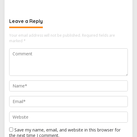
Balongan Serukan Ronda
Video, Polisi Tangkap 9
Malam dan Pengawasan
Pelaku yang Didominasi
Orang Tua
Pelajar
Leave a Reply
Your email address will not be published.
Required fields are
marked
*
Save my name, email, and website in this browser for
the next time I comment.