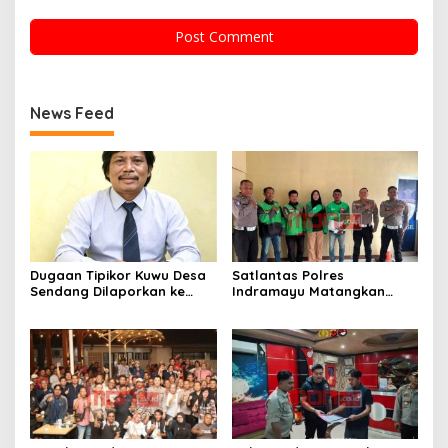
News Feed
Dugaan Tipikor Kuwu Desa
Satlantas Polres
Sendang Dilaporkan ke
Indramayu Matangkan
Polda Jabar, Kasus Tak
Program “Kapolres
Bisa Diambil Alih Bupati
Menyapa Ojol”, Perkuat
Indramayu – Hukum Harus
Sinergi Demi Keselamatan
Berjalan Bebas Tanpa
Berlalu Lintas
Campur Tangan