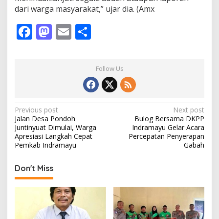
dari warga masyarakat,” ujar dia. (Amx
F
M
E
S
ac
as
m
h
e
to
ai
ar
Follow Us
b
d
l
e
o
o
o
n
P
Previous post
Next post
Jalan Desa Pondoh
Bulog Bersama DKPP
k
o
Juntinyuat Dimulai, Warga
Indramayu Gelar Acara
s
Apresiasi Langkah Cepat
Percepatan Penyerapan
Pemkab Indramayu
Gabah
t
n
Don't Miss
a
v
i