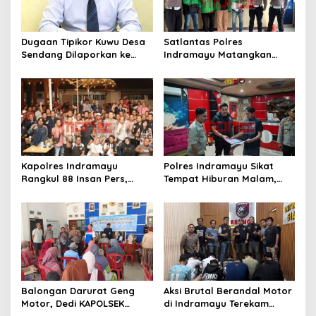
g
a
t
Dugaan Tipikor Kuwu Desa
Satlantas Polres
Sendang Dilaporkan ke
Indramayu Matangkan
i
Polda Jabar, Kasus Tak
Program “Kapolres
o
Bisa Diambil Alih Bupati
Menyapa Ojol”, Perkuat
Indramayu – Hukum Harus
Sinergi Demi Keselamatan
n
Berjalan Bebas Tanpa
Berlalu Lintas
Campur Tangan
Kapolres Indramayu
Polres Indramayu Sikat
Rangkul 88 Insan Pers,
Tempat Hiburan Malam,
Tegaskan Komitmen
Satres Narkoba Pimpin
Pelayanan Cepat dan
Razia Gabungan Persempit
Keterbukaan Informasi
Ruang Peredaran Narkoba
Balongan Darurat Geng
Aksi Brutal Berandal Motor
Motor, Dedi KAPOLSEK
di Indramayu Terekam