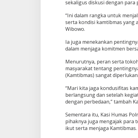
sekaligus diskusi dengan para
a
d
“Ini dalam rangka untuk menja
a
2
serta kondisi kamtibmas yang a
0
Wibowo.
2
4
Ia juga menekankan pentingny
dalam menjaga komitmen bers
Menurutnya, peran serta tok
masyarakat tentang pentingny
(Kamtibmas) sangat diperlukan
“Mari kita jaga kondusifitas 
berlangsung dan setelah kegia
dengan perbedaan,” tambah Ka
Sementara itu, Kasi Humas Po
pihaknya juga mengajak para 
ikut serta menjaga Kamtibmas.