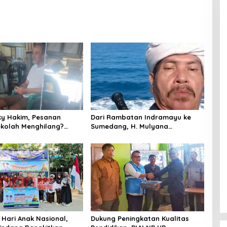
ky Hakim, Pesanan
Dari Rambatan Indramayu ke
ekolah Menghilang?
Sumedang, H. Mulyana
g di Indramayu
Mengemban Amanah Merawat
 Bangkrut!”
Jejak Sejarah Sunda
 Hari Anak Nasional,
Dukung Peningkatan Kualitas