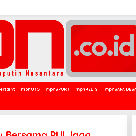
ertaint
mpnOTO
mpnSPORT
mpnRELIGI
mpnSAPA DES
u Bersama PUI Jaga