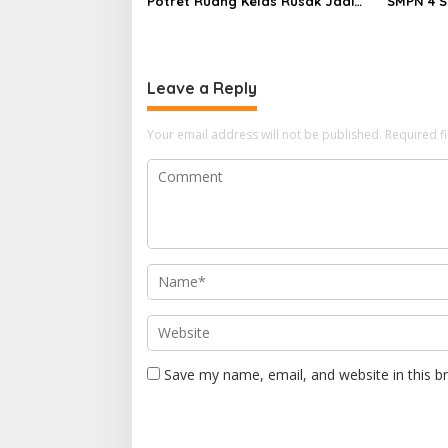
Potret Ruang Kelas Rusak Jadi
SMPN 4 S
Alarm Keras Dunia Pendidikan
Semanga
Indramayu
Karnaval
Tradision
Leave a Reply
Your email address will not be published.
Required f
Save my name, email, and website in this b