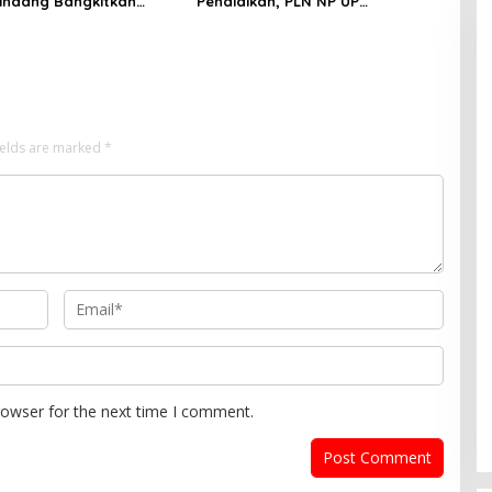
indang Bangkitkan
Pendidikan, PLN NP UP
t Kebersamaan Lewat
Indramayu Bantu APS SMKN 1
 dan Permainan
Sukra
al
ields are marked
*
rowser for the next time I comment.