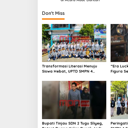
s
t
Don't Miss
n
a
v
i
g
a
Transformasi Literasi Menuju
“Era Luc
t
Siswa Hebat, UPTD SMPN 4
Figura S
i
Sindang Unjuk Inovasi di
Pedagan
Pameran GLS NePasi Gemaca
Terancam
o
n
Bupati Tinjau SDN 2 Tugu Sliyeg,
Peringati