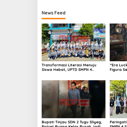
News Feed
Transformasi Literasi Menuju
“Era Luc
Siswa Hebat, UPTD SMPN 4
Figura S
Sindang Unjuk Inovasi di
Pedagan
Pameran GLS NePasi Gemaca
Terancam
Bupati Tinjau SDN 2 Tugu Sliyeg,
Peringati
Potret Ruang Kelas Rusak Jadi
SMPN 4 S