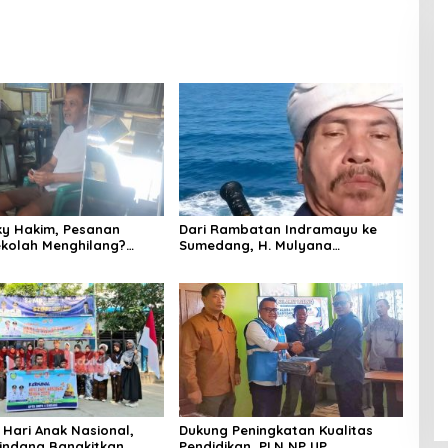
ky Hakim, Pesanan
Dari Rambatan Indramayu ke
ekolah Menghilang?
Sumedang, H. Mulyana
g di Indramayu
Mengemban Amanah Merawat
 Bangkrut!”
Jejak Sejarah Sunda
 Hari Anak Nasional,
Dukung Peningkatan Kualitas
indang Bangkitkan
Pendidikan, PLN NP UP