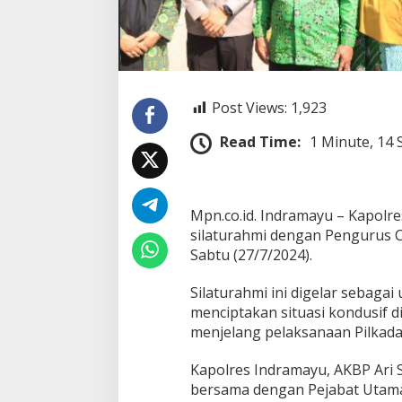
a
g
a
K
o
n
d
Post Views:
1,923
u
s
Read Time:
1 Minute, 14
i
f
i
t
Mpn.co.id. Indramayu – Kapolr
a
silaturahmi dengan Pengurus 
s
J
Sabtu (27/7/2024).
e
l
Silaturahmi ini digelar sebaga
a
menciptakan situasi kondusif 
n
menjelang pelaksanaan Pilkada
g
P
i
Kapolres Indramayu, AKBP Ari
l
bersama dengan Pejabat Utama
k