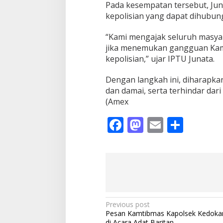
Pada kesempatan tersebut, J
kepolisian yang dapat dihubung
“Kami mengajak seluruh masya
jika menemukan gangguan Kam
kepolisian,” ujar IPTU Junata.
Dengan langkah ini, diharapka
dan damai, serta terhindar dar
(Amex
F
M
E
S
ac
as
m
h
e
to
ai
ar
b
d
l
e
o
o
o
n
P
Previous post
Pesan Kamtibmas Kapolsek Kedoka
k
o
di Acara Adat Baritan