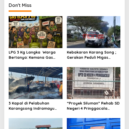
n
Don't Miss
a
v
i
g
a
t
LPG 3 Kg Langka Warga
Kebakaran Karang Song ;
Bertanya: Kemana Gas
Gerakan Peduli Migas
i
elpiji 3 Kg Menghilang ?
Indonesia ( GPMI) Bersuara
o
Lantang Usut Semua Pihak
Terkait Pengisian dan
n
Pengawasan BBM
3 Kapal di Pelabuhan
“Proyek Siluman” Rehab SD
Karangsong Indramayu
Negeri 4 Pringgacala
Dilalap Si Jago Merah,
Berjalan Sebulan Tanpa
Kerugian Diperkirakan
Papan anggaran
Capai Miliaran Rupiah