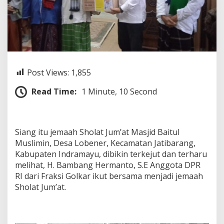
n
g
g
a
M
e
l
i
Post Views:
1,855
h
a
Read Time:
1 Minute, 10 Second
t
B
a
h
Siang itu jemaah Sholat Jum’at Masjid Baitul
e
r
Muslimin, Desa Lobener, Kecamatan Jatibarang,
B
Kabupaten Indramayu, dibikin terkejut dan terharu
e
melihat, H. Bambang Hermanto, S.E Anggota DPR
r
RI dari Fraksi Golkar ikut bersama menjadi jemaah
s
a
Sholat Jum’at.
m
a
n
y