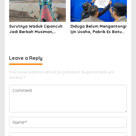
Surutnya Waduk Cipancuh
Diduga Belum Mengantongi
Jadi Berkah Musiman,
Ijin Usaha, ‎Pabrik Es Batu
Ratusan Warga
Kristal di Baleraja
Berbondong-bondong
Indramayu Disegel.
Tangkap Ikan
Leave a Reply
Your email address will not be published.
Required fields are
marked
*