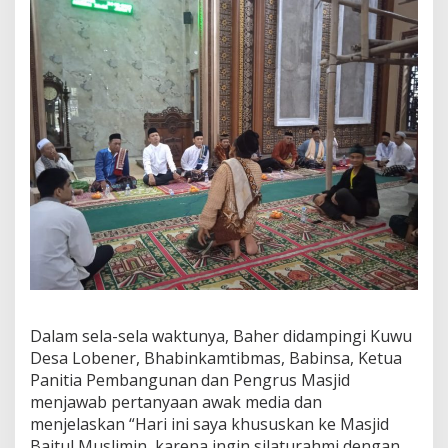
a
.
Dalam sela-sela waktunya, Baher didampingi Kuwu
Desa Lobener, Bhabinkamtibmas, Babinsa, Ketua
Panitia Pembangunan dan Pengrus Masjid
menjawab pertanyaan awak media dan
menjelaskan “Hari ini saya khususkan ke Masjid
Baitul Muslimin, karena ingin silaturahmi dengan