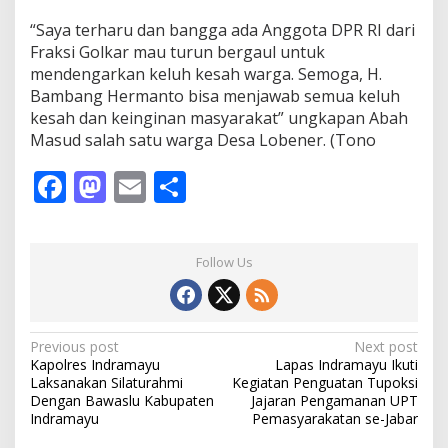
“Saya terharu dan bangga ada Anggota DPR RI dari
Fraksi Golkar mau turun bergaul untuk
mendengarkan keluh kesah warga. Semoga, H.
Bambang Hermanto bisa menjawab semua keluh
kesah dan keinginan masyarakat” ungkapan Abah
Masud salah satu warga Desa Lobener. (Tono
F
M
E
S
ac
as
m
h
e
to
ai
ar
Follow Us
b
d
l
e
o
o
o
n
P
Previous post
Next post
Kapolres Indramayu
Lapas Indramayu Ikuti
k
o
Laksanakan Silaturahmi
Kegiatan Penguatan Tupoksi
s
Dengan Bawaslu Kabupaten
Jajaran Pengamanan UPT
Indramayu
Pemasyarakatan se-Jabar
t