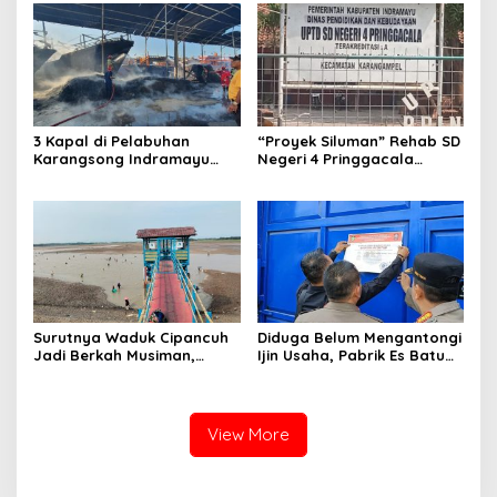
Terkait Pengisian dan
Pengawasan BBM
3 Kapal di Pelabuhan
“Proyek Siluman” Rehab SD
Karangsong Indramayu
Negeri 4 Pringgacala
Dilalap Si Jago Merah,
Berjalan Sebulan Tanpa
Kerugian Diperkirakan
Papan anggaran
Capai Miliaran Rupiah
Surutnya Waduk Cipancuh
Diduga Belum Mengantongi
Jadi Berkah Musiman,
Ijin Usaha, ‎Pabrik Es Batu
Ratusan Warga
Kristal di Baleraja
Berbondong-bondong
Indramayu Disegel.
Tangkap Ikan
View More