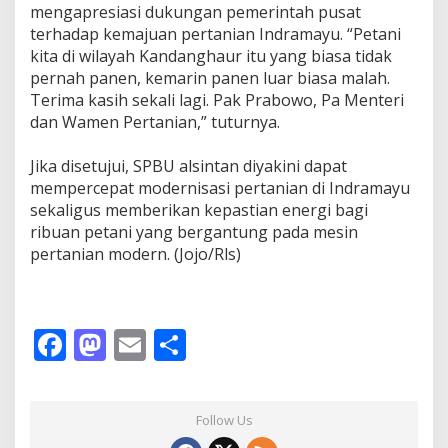
mengapresiasi dukungan pemerintah pusat
terhadap kemajuan pertanian Indramayu. “Petani
kita di wilayah Kandanghaur itu yang biasa tidak
pernah panen, kemarin panen luar biasa malah.
Terima kasih sekali lagi. Pak Prabowo, Pa Menteri
dan Wamen Pertanian,” tuturnya.
‎Jika disetujui, SPBU alsintan diyakini dapat
mempercepat modernisasi pertanian di Indramayu
sekaligus memberikan kepastian energi bagi
ribuan petani yang bergantung pada mesin
pertanian modern. (Jojo/Rls)
F
M
E
S
ac
as
m
h
e
to
ai
ar
Follow Us
b
d
l
e