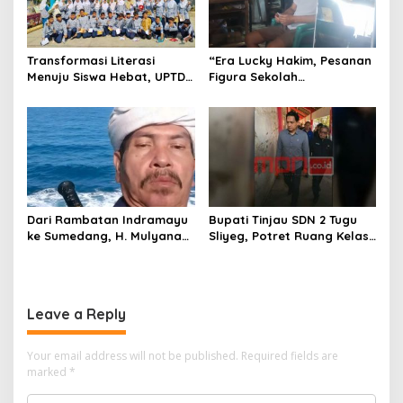
Transformasi Literasi
“Era Lucky Hakim, Pesanan
Menuju Siswa Hebat, UPTD
Figura Sekolah
SMPN 4 Sindang Unjuk
Menghilang? Pedagang di
Inovasi di Pameran GLS
Indramayu Terancam
NePasi Gemaca
Bangkrut!”
Dari Rambatan Indramayu
Bupati Tinjau SDN 2 Tugu
ke Sumedang, H. Mulyana
Sliyeg, Potret Ruang Kelas
Mengemban Amanah
Rusak Jadi Alarm Keras
Merawat Jejak Sejarah
Dunia Pendidikan
Sunda
Indramayu
Leave a Reply
Your email address will not be published.
Required fields are
marked
*