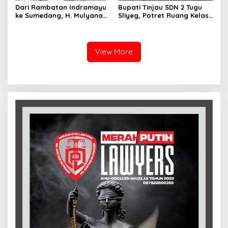
Dari Rambatan Indramayu
Bupati Tinjau SDN 2 Tugu
ke Sumedang, H. Mulyana
Sliyeg, Potret Ruang Kelas
Mengemban Amanah
Rusak Jadi Alarm Keras
Merawat Jejak Sejarah
Dunia Pendidikan
Sunda
Indramayu
View More