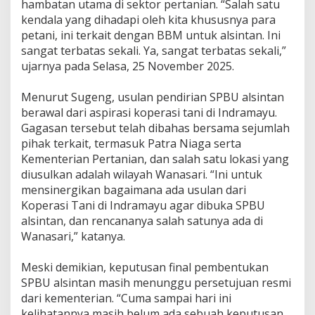
hambatan utama di sektor pertanian. “Salah satu
i
kendala yang dihadapi oleh kita khususnya para
a
petani, ini terkait dengan BBM untuk alsintan. Ini
M
i
sangat terbatas sekali. Ya, sangat terbatas sekali,”
l
ujarnya pada Selasa, 25 November 2025.
i
k
‎Menurut Sugeng, usulan pendirian SPBU alsintan
i
berawal dari aspirasi koperasi tani di Indramayu.
S
P
Gagasan tersebut telah dibahas bersama sejumlah
B
pihak terkait, termasuk Patra Niaga serta
U
Kementerian Pertanian, dan salah satu lokasi yang
K
diusulkan adalah wilayah Wanasari. “Ini untuk
h
u
mensinergikan bagaimana ada usulan dari
s
Koperasi Tani di Indramayu agar dibuka SPBU
u
alsintan, dan rencananya salah satunya ada di
s
Wanasari,” katanya.
A
l
s
‎Meski demikian, keputusan final pembentukan
i
SPBU alsintan masih menunggu persetujuan resmi
n
dari kementerian. “Cuma sampai hari ini
t
kelihatannya masih belum ada sebuah keputusan
a