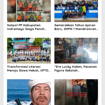
Satpol PP Kabupaten
Semarakkan Tahun Ajaran
Indramayu Siaga Penuh
Baru, SMPN 1 Mandirancan
Amankan Car Free Night,
Fokus Kembangkan Potensi
Pastikan Masyarakat
Futsal dan Pencak Silat
Nyaman Beraktivitas
Transformasi Literasi
“Era Lucky Hakim, Pesanan
Menuju Siswa Hebat, UPTD
Figura Sekolah
SMPN 4 Sindang Unjuk
Menghilang? Pedagang di
Inovasi di Pameran GLS
Indramayu Terancam
NePasi Gemaca
Bangkrut!”