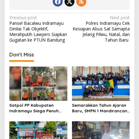
o
o
o
n
P
Previous post
Next post
Pansel Bacalwu Indramayu
Polres Indramayu Cek
k
o
Dinilai Tak Objektif,
Kesiapan Alsus Sat Samapta
s
Merahputih Lawyers Siapkan
Jelang Pilwu, Natal, dan
Gugatan ke PTUN Bandung
Tahun Baru ‎
t
n
Don't Miss
a
v
i
g
a
t
Satpol PP Kabupaten
Semarakkan Tahun Ajaran
Indramayu Siaga Penuh
Baru, SMPN 1 Mandirancan
i
Amankan Car Free Night,
Fokus Kembangkan Potensi
o
Pastikan Masyarakat
Futsal dan Pencak Silat
Nyaman Beraktivitas
n