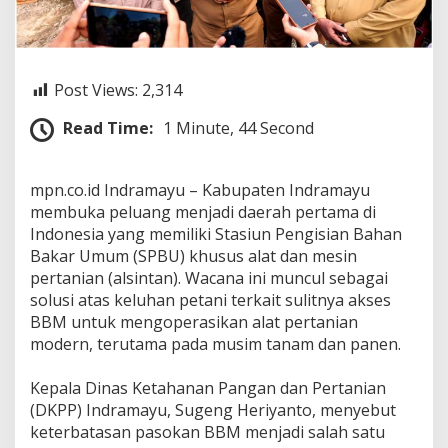
a
d
i
D
a
Post Views:
2,314
e
r
Read Time:
1 Minute, 44 Second
a
h
P
‎mpn.co.id Indramayu – Kabupaten Indramayu
e
membuka peluang menjadi daerah pertama di
r
t
Indonesia yang memiliki Stasiun Pengisian Bahan
a
Bakar Umum (SPBU) khusus alat dan mesin
m
pertanian (alsintan). Wacana ini muncul sebagai
a
solusi atas keluhan petani terkait sulitnya akses
d
i
BBM untuk mengoperasikan alat pertanian
I
modern, terutama pada musim tanam dan panen.
n
d
‎Kepala Dinas Ketahanan Pangan dan Pertanian
o
(DKPP) Indramayu, Sugeng Heriyanto, menyebut
n
e
keterbatasan pasokan BBM menjadi salah satu
s