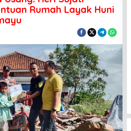
antuan Rumah Layak Huni
amayu