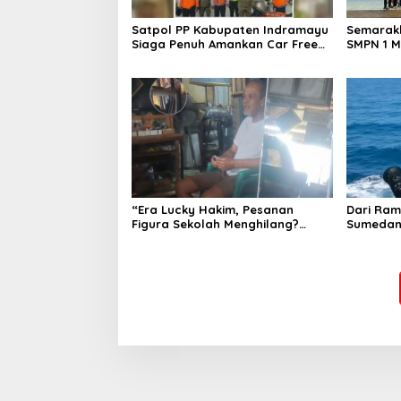
Satpol PP Kabupaten Indramayu
Semarakk
Siaga Penuh Amankan Car Free
SMPN 1 M
Night, Pastikan Masyarakat
Kembangk
Nyaman Beraktivitas
Pencak S
“Era Lucky Hakim, Pesanan
Dari Ram
Figura Sekolah Menghilang?
Sumedan
Pedagang di Indramayu
Mengemb
Terancam Bangkrut!”
Jejak Se