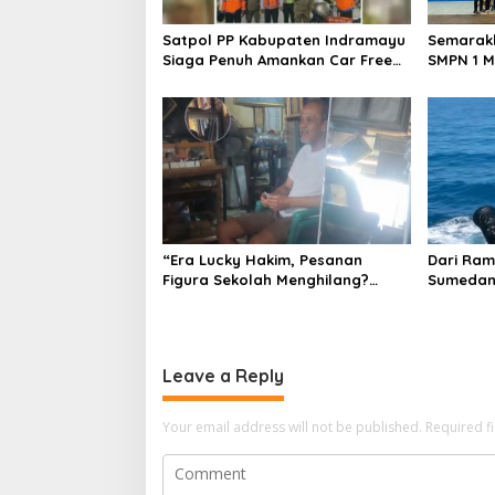
a
t
Satpol PP Kabupaten Indramayu
Semarakk
i
Siaga Penuh Amankan Car Free
SMPN 1 M
Night, Pastikan Masyarakat
Kembangk
o
Nyaman Beraktivitas
Pencak S
n
“Era Lucky Hakim, Pesanan
Dari Ram
Figura Sekolah Menghilang?
Sumedan
Pedagang di Indramayu
Mengemb
Terancam Bangkrut!”
Jejak Se
Leave a Reply
Your email address will not be published.
Required f