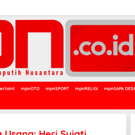
ertaint
mpnOTO
mpnSPORT
mpnRELIGI
mpnSAPA DES
 Usang: Heri Sujati