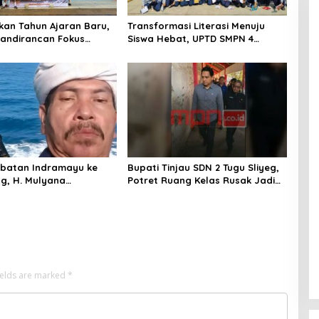
an Tahun Ajaran Baru,
Transformasi Literasi Menuju
andirancan Fokus
Siswa Hebat, UPTD SMPN 4
an Potensi Futsal dan
Sindang Unjuk Inovasi di
ilat
Pameran GLS NePasi Gemaca
batan Indramayu ke
Bupati Tinjau SDN 2 Tugu Sliyeg,
g, H. Mulyana
Potret Ruang Kelas Rusak Jadi
an Amanah Merawat
Alarm Keras Dunia Pendidikan
jarah Sunda
Indramayu
ields are marked
*