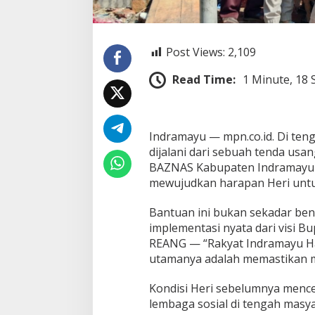
j
a
t
i
Post Views:
2,109
A
k
Read Time:
1 Minute, 18
h
i
r
n
y
Indramayu — mpn.co.id. Di ten
a
dijalani dari sebuah tenda usan
T
BAZNAS Kabupaten Indramayu 
e
mewujudkan harapan Heri untuk
r
i
m
Bantuan ini bukan sekadar ben
a
implementasi nyata dari visi B
B
REANG — “Rakyat Indramayu Ha
a
utamanya adalah memastikan m
n
t
u
Kondisi Heri sebelumnya menc
a
lembaga sosial di tengah masy
n