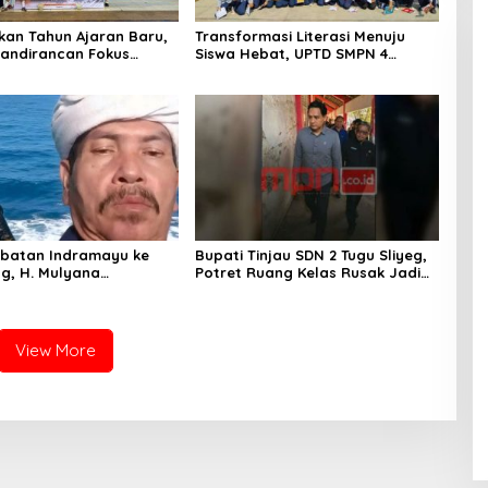
an Tahun Ajaran Baru,
Transformasi Literasi Menuju
andirancan Fokus
Siswa Hebat, UPTD SMPN 4
an Potensi Futsal dan
Sindang Unjuk Inovasi di
ilat
Pameran GLS NePasi Gemaca
batan Indramayu ke
Bupati Tinjau SDN 2 Tugu Sliyeg,
g, H. Mulyana
Potret Ruang Kelas Rusak Jadi
an Amanah Merawat
Alarm Keras Dunia Pendidikan
jarah Sunda
Indramayu
View More