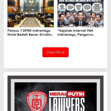
Layak
Indramayu
Pansus 7 DPRD Indramayu
“Gejolak Internal PAN
Mulai Bedah Besar Struktur
Indramayu, Pengurus
OPD, Pelayanan Publik Jadi
Singgung Dugaan
Sorotan
Komunikasi ‘Jalan Sendiri’”
View More