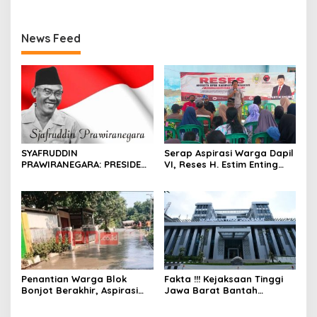
News Feed
SYAFRUDDIN
Serap Aspirasi Warga Dapil
PRAWIRANEGARA: PRESIDEN
VI, Reses H. Estim Enting
YANG TERLUPAKAN DALAM
Pastikan Suara Masyarakat
SEJARAH INDONESIA
Jadi Prioritas
Pembangunan
Penantian Warga Blok
Fakta !!! Kejaksaan Tinggi
Bonjot Berakhir, Aspirasi
Jawa Barat Bantah
Dewan Gerindra Ifan
Penetapan Status
Wujudkan Jalan yang
Tersangka Wakil Bupati