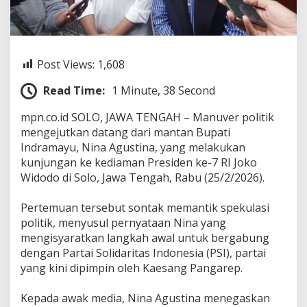
n
a
A
g
u
Post Views:
1,608
s
t
Read Time:
1 Minute, 38 Second
i
n
‎mpn.co.id SOLO, JAWA TENGAH – Manuver politik
a
mengejutkan datang dari mantan Bupati
T
e
Indramayu, Nina Agustina, yang melakukan
m
kunjungan ke kediaman Presiden ke-7 RI Joko
u
Widodo di Solo, Jawa Tengah, Rabu (25/2/2026).
i
J
o
‎Pertemuan tersebut sontak memantik spekulasi
k
politik, menyusul pernyataan Nina yang
o
mengisyaratkan langkah awal untuk bergabung
w
dengan Partai Solidaritas Indonesia (PSI), partai
i
yang kini dipimpin oleh Kaesang Pangarep.
d
i
S
‎Kepada awak media, Nina Agustina menegaskan
o