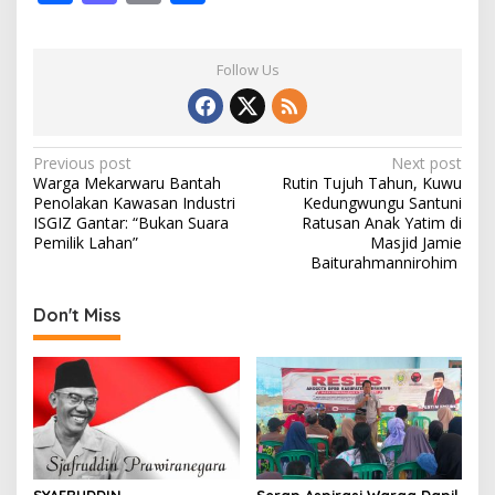
ac
as
m
h
e
to
ai
ar
Follow Us
b
d
l
e
o
o
o
n
P
Previous post
Next post
Warga Mekarwaru Bantah
Rutin Tujuh Tahun, Kuwu
k
o
Penolakan Kawasan Industri
Kedungwungu Santuni
s
ISGIZ Gantar: “Bukan Suara
Ratusan Anak Yatim di
Pemilik Lahan” ‎
Masjid Jamie
t
Baiturahmannirohim ‎
n
Don't Miss
a
v
i
g
a
t