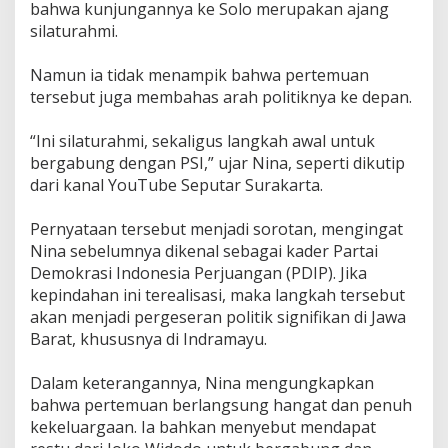
bahwa kunjungannya ke Solo merupakan ajang
l
silaturahmi.
o
,
I
‎Namun ia tidak menampik bahwa pertemuan
s
tersebut juga membahas arah politiknya ke depan.
y
a
‎“Ini silaturahmi, sekaligus langkah awal untuk
r
a
bergabung dengan PSI,” ujar Nina, seperti dikutip
t
dari kanal YouTube Seputar Surakarta.
G
a
‎Pernyataan tersebut menjadi sorotan, mengingat
b
u
Nina sebelumnya dikenal sebagai kader Partai
n
Demokrasi Indonesia Perjuangan (PDIP). Jika
g
kepindahan ini terealisasi, maka langkah tersebut
P
akan menjadi pergeseran politik signifikan di Jawa
S
Barat, khususnya di Indramayu.
I
M
e
‎Dalam keterangannya, Nina mengungkapkan
n
bahwa pertemuan berlangsung hangat dan penuh
g
kekeluargaan. Ia bahkan menyebut mendapat
u
a