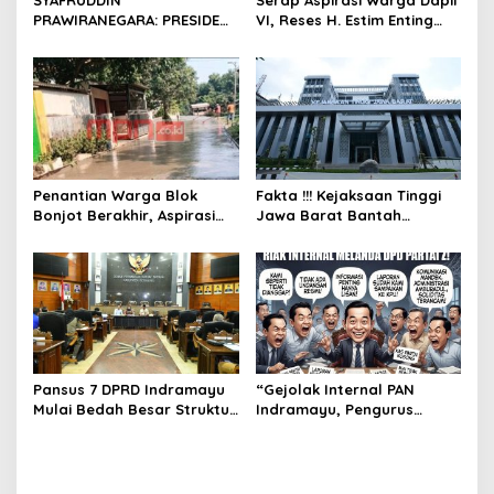
SYAFRUDDIN
Serap Aspirasi Warga Dapil
i
PRAWIRANEGARA: PRESIDEN
VI, Reses H. Estim Enting
o
YANG TERLUPAKAN DALAM
Pastikan Suara Masyarakat
SEJARAH INDONESIA
Jadi Prioritas
n
Pembangunan
Penantian Warga Blok
Fakta !!! Kejaksaan Tinggi
Bonjot Berakhir, Aspirasi
Jawa Barat Bantah
Dewan Gerindra Ifan
Penetapan Status
Wujudkan Jalan yang
Tersangka Wakil Bupati
Layak
Indramayu
Pansus 7 DPRD Indramayu
“Gejolak Internal PAN
Mulai Bedah Besar Struktur
Indramayu, Pengurus
OPD, Pelayanan Publik Jadi
Singgung Dugaan
Sorotan
Komunikasi ‘Jalan Sendiri’”