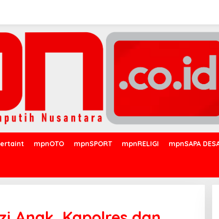
ertaint
mpnOTO
mpnSPORT
mpnRELIGI
mpnSAPA DES
i Anak, Kapolres dan