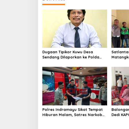
n
a
v
i
g
a
t
Dugaan Tipikor Kuwu Desa
Satlanta
i
Sendang Dilaporkan ke Polda
Matangk
Jabar, Kasus Tak Bisa Diambil
Menyapa 
o
Alih Bupati Indramayu – Hukum
Demi Kes
Harus Berjalan Bebas Tanpa
n
Campur Tangan
Polres Indramayu Sikat Tempat
Balongan
Hiburan Malam, Satres Narkoba
Dedi KAP
Pimpin Razia Gabungan
Ronda M
Persempit Ruang Peredaran
Orang T