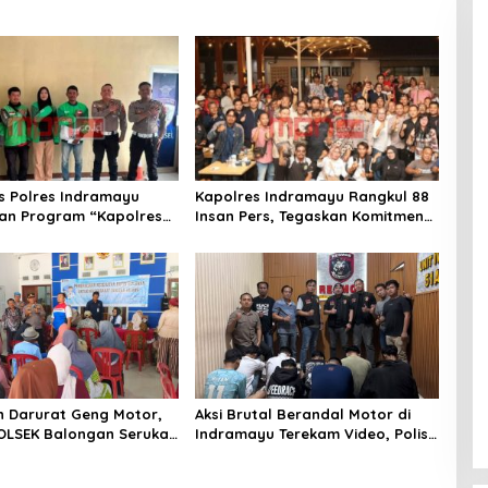
s Polres Indramayu
Kapolres Indramayu Rangkul 88
an Program “Kapolres
Insan Pers, Tegaskan Komitmen
Ojol”, Perkuat Sinergi
Pelayanan Cepat dan
elamatan Berlalu Lintas
Keterbukaan Informasi
 Darurat Geng Motor,
Aksi Brutal Berandal Motor di
OLSEK Balongan Serukan
Indramayu Terekam Video, Polisi
alam dan Pengawasan
Tangkap 9 Pelaku yang
ua
Didominasi Pelajar