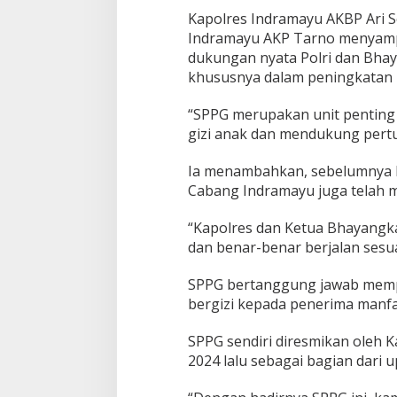
a
Kapolres Indramayu AKBP Ari 
u
Indramayu AKP Tarno menyamp
S
dukungan nyata Polri dan Bhay
P
P
khususnya dalam peningkatan k
G
Y
“SPPG merupakan unit pentin
a
gizi anak dan mendukung pert
y
a
Ia menambahkan, sebelumnya 
s
a
Cabang Indramayu juga telah m
n
K
“Kapolres dan Ketua Bhayangkar
e
dan benar-benar berjalan sesua
m
a
l
SPPG bertanggung jawab memp
a
bergizi kepada penerima manfa
B
h
SPPG sendiri diresmikan oleh K
a
2024 lalu sebagai bagian dari 
y
a
n