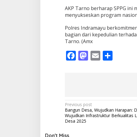
AKP Tarno berharap SPPG ini 
menyukseskan program nasion
Polres Indramayu berkomitmen
bagian dari kepedulian terhad
Tarno. (Amx
F
M
E
S
ac
as
m
h
e
to
ai
ar
b
d
l
e
o
o
o
n
P
Previous post
Bangun Desa, Wujudkan Harapan: 
k
o
Wujudkan Infrastruktur Berkualitas
s
Desa 2025
t
Don't Miss