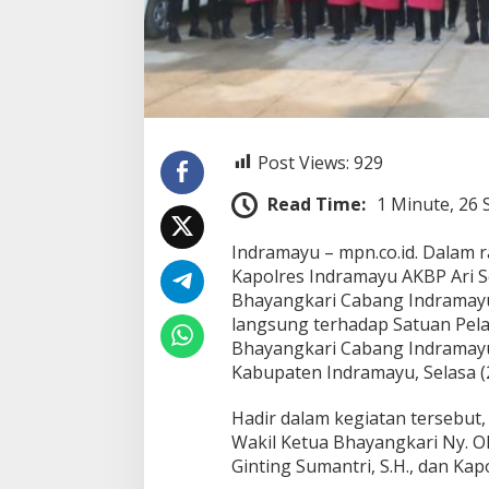
e
s
d
a
n
K
e
t
Post Views:
929
u
a
Read Time:
1 Minute, 26
B
h
a
Indramayu – mpn.co.id. Dalam
y
Kapolres Indramayu AKBP Ari Se
a
Bhayangkari Cabang Indramayu
n
langsung terhadap Satuan Pel
g
k
Bhayangkari Cabang Indramayu
a
Kabupaten Indramayu, Selasa (2
r
i
Hadir dalam kegiatan tersebut,
T
Wakil Ketua Bhayangkari Ny. O
i
n
Ginting Sumantri, S.H., dan Kap
j