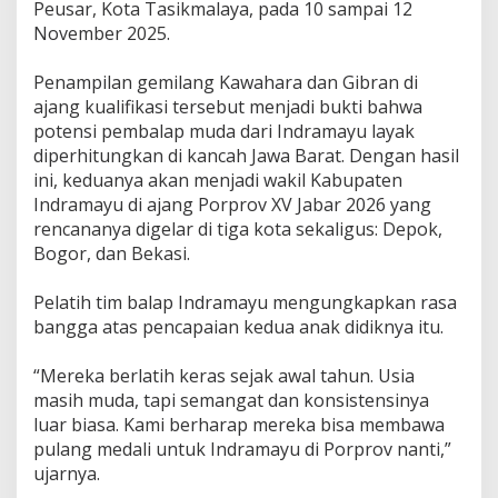
Peusar, Kota Tasikmalaya, pada 10 sampai 12
a
November 2025.
b
a
r
‎Penampilan gemilang Kawahara dan Gibran di
2
ajang kualifikasi tersebut menjadi bukti bahwa
0
potensi pembalap muda dari Indramayu layak
2
diperhitungkan di kancah Jawa Barat. Dengan hasil
6
!
ini, keduanya akan menjadi wakil Kabupaten
Indramayu di ajang Porprov XV Jabar 2026 yang
B
rencananya digelar di tiga kota sekaligus: Depok,
u
Bogor, dan Bekasi.
k
t
i
‎Pelatih tim balap Indramayu mengungkapkan rasa
k
bangga atas pencapaian kedua anak didiknya itu.
a
n
‎“Mereka berlatih keras sejak awal tahun. Usia
T
a
masih muda, tapi semangat dan konsistensinya
l
luar biasa. Kami berharap mereka bisa membawa
e
pulang medali untuk Indramayu di Porprov nanti,”
n
ujarnya.
t
a