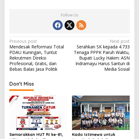
ac
as
m
h
a
B
e
to
ai
ar
a
Follow Us
r
b
d
l
e
a
o
o
t
o
n
P
Previous post
Next post
Mendesak Reformasi Total
Serahkan SK kepada 4.733
k
o
PDAU Kuningan, Tuntut
Tenaga PPPK Paruh Waktu,
s
Rekrutmen Direksi
Bupati Lucky Hakim: ASN
Profesional, Gratis, dan
Indramayu Harus Santun di
t
Bebas Balas Jasa Politik
Media Sosial
n
Don't Miss
a
v
i
g
a
t
Semarakkan HUT RI ke-81,
Kado Istimewa untuk
i