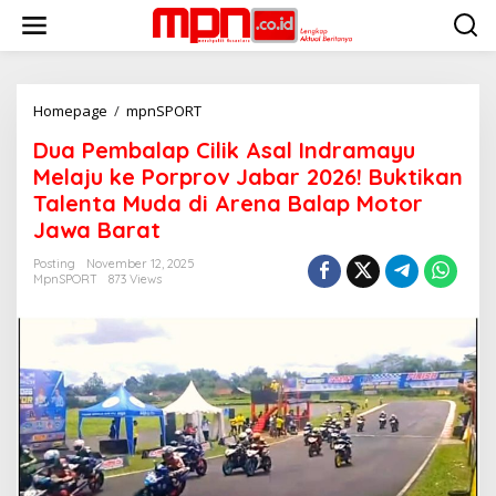
S
k
i
p
t
o
Homepage
/
mpnSPORT
D
c
u
Dua Pembalap Cilik Asal Indramayu
o
a
n
P
Melaju ke Porprov Jabar 2026! ‎Buktikan
t
e
Talenta Muda di Arena Balap Motor
e
m
Jawa Barat
n
b
t
a
Posting
November 12, 2025
l
MpnSPORT
873 Views
a
p
C
i
l
i
k
A
s
a
l