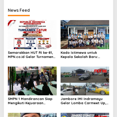
News Feed
Semarakkan HUT RI ke-81,
Kado Istimewa untuk
MPN.co.id Gelar Turnamen
Kepala Sekolah Baru:
Catur Terbuka untuk Umum
Futsal dan Silat SMPN 1
Mandirancan Borong Juara
SMPN 1 Mandirancan Siap
Jambore IMI Indramayu
Mengikuti Kejuaraan
Gelar Lomba Carmeet Up,
Pencak Silat Bupati dan
Wadah Silaturahmi Pecinta
Dandim Indramayu*
Otomotif