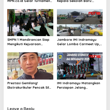
MPN.co.id Gelar Turnamen
Kepala Sekolah Baru:
o
Catur Terbuka untuk Umum
Futsal dan Silat SMPN 1
Mandirancan Borong Juara
n
SMPN 1 Mandirancan Siap
Jambore IMI Indramayu
Mengikuti Kejuaraan
Gelar Lomba Carmeet Up,
Pencak Silat Bupati dan
Wadah Silaturahmi Pecinta
Dandim Indramayu*
Otomotif
Prestasi Gemilang!
IMI Indramayu Matangkan
Ekstrakurikuler Pencak Silat
Persiapan Jelang
SMPN 1 Mandirancan Raih 9
Pelaksanaan Jambore
Medali di Kejuaraan
Otomotif
Cirebon Mentereng Jabar
Leave a Reply