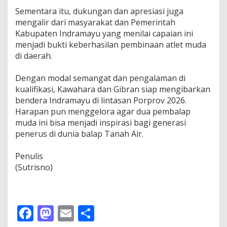
M
‎Sementara itu, dukungan dan apresiasi juga
u
mengalir dari masyarakat dan Pemerintah
d
Kabupaten Indramayu yang menilai capaian ini
a
menjadi bukti keberhasilan pembinaan atlet muda
d
i
di daerah.
A
r
‎Dengan modal semangat dan pengalaman di
e
kualifikasi, Kawahara dan Gibran siap mengibarkan
n
bendera Indramayu di lintasan Porprov 2026.
a
B
Harapan pun menggelora agar dua pembalap
a
muda ini bisa menjadi inspirasi bagi generasi
l
penerus di dunia balap Tanah Air.
a
p
M
‎Penulis
o
‎(Sutrisno)
t
o
r
J
F
M
E
S
a
w