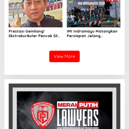
Prestasi Gemilang!
IMI Indramayu Matangkan
Ekstrakurikuler Pencak Silat
Persiapan Jelang
SMPN 1 Mandirancan Raih 9
Pelaksanaan Jambore
Medali di Kejuaraan
Otomotif
Cirebon Mentereng Jabar
View More