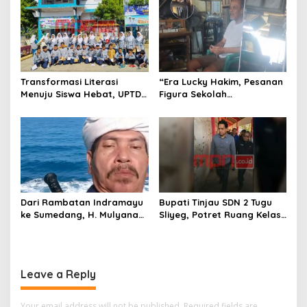
o
Nyaman Beraktivitas
n
Transformasi Literasi
“Era Lucky Hakim, Pesanan
Menuju Siswa Hebat, UPTD
Figura Sekolah
SMPN 4 Sindang Unjuk
Menghilang? Pedagang di
Inovasi di Pameran GLS
Indramayu Terancam
NePasi Gemaca
Bangkrut!”
Dari Rambatan Indramayu
Bupati Tinjau SDN 2 Tugu
ke Sumedang, H. Mulyana
Sliyeg, Potret Ruang Kelas
Mengemban Amanah
Rusak Jadi Alarm Keras
Merawat Jejak Sejarah
Dunia Pendidikan
Sunda
Indramayu
Leave a Reply
Your email address will not be published.
Required fields are