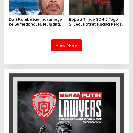
Dari Rambatan Indramayu
Bupati Tinjau SDN 2 Tugu
ke Sumedang, H. Mulyana
Sliyeg, Potret Ruang Kelas
Mengemban Amanah
Rusak Jadi Alarm Keras
Merawat Jejak Sejarah
Dunia Pendidikan
Sunda
Indramayu
View More