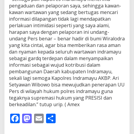
pengaduan dan pelaporan saya, sehingga kawan-
kawan wartawan yang sedang bertugas mencari
informasi dilapangan tidak lagi mendapatkan
perlakuan intimidasi seperti yang saya alami,
harapan saya dengan pelaporan ini undang-
undang Pers benar – benar hadir di bumi Wiralodra
yang kita cintai, agar bisa memberikan rasa aman
dan nyaman kepada seluruh wartawan indramayu
sebagai gardq terdepan dalam menyampaikan
informasi sebagai wujud kotribusi dalam
pembangunan Daerah kabupaten Indramayu,
sekali lagi semoga Kapolres Indramayu AKBP. Ari
Setyawan Wibowo bisa mewujudkan penerapan UU
Pers di wilayah hukum polres indramayu guna
tegaknya supremasi hukum yang PRESISI dan
berkeadilan.” tutup urip. ( Amex
F
M
E
S
ac
as
m
h