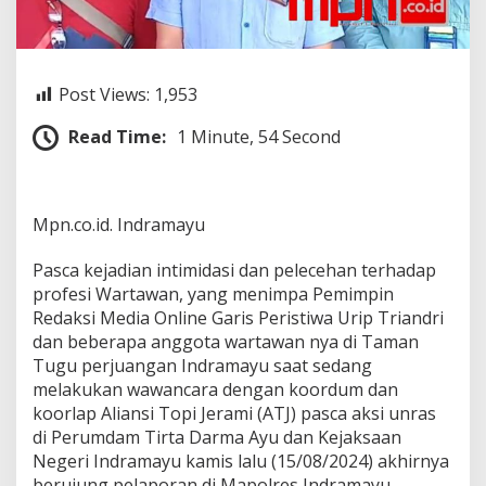
n
P
e
r
s
Post Views:
1,953
,
W
Read Time:
1 Minute, 54 Second
a
r
t
a
Mpn.co.id. Indramayu
w
a
n
Pasca kejadian intimidasi dan pelecehan terhadap
Y
profesi Wartawan, yang menimpa Pemimpin
a
Redaksi Media Online Garis Peristiwa Urip Triandri
n
dan beberapa anggota wartawan nya di Taman
g
Tugu perjuangan Indramayu saat sedang
d
i
melakukan wawancara dengan koordum dan
I
koorlap Aliansi Topi Jerami (ATJ) pasca aksi unras
n
di Perumdam Tirta Darma Ayu dan Kejaksaan
t
Negeri Indramayu kamis lalu (15/08/2024) akhirnya
i
m
berujung pelaporan di Mapolres Indramayu.