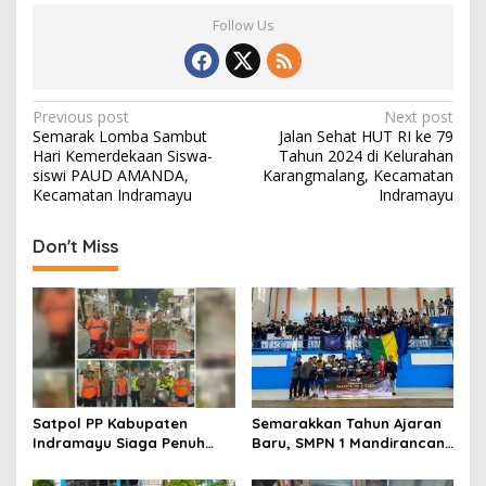
e
to
ai
ar
Follow Us
b
d
l
e
o
o
o
n
P
Previous post
Next post
Semarak Lomba Sambut
Jalan Sehat HUT RI ke 79
k
o
Hari Kemerdekaan Siswa-
Tahun 2024 di Kelurahan
s
siswi PAUD AMANDA,
Karangmalang, Kecamatan
Kecamatan Indramayu
Indramayu
t
n
Don't Miss
a
v
i
g
a
t
Satpol PP Kabupaten
Semarakkan Tahun Ajaran
Indramayu Siaga Penuh
Baru, SMPN 1 Mandirancan
i
Amankan Car Free Night,
Fokus Kembangkan Potensi
Pastikan Masyarakat
Futsal dan Pencak Silat