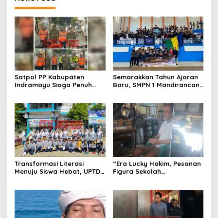
Satpol PP Kabupaten
Semarakkan Tahun Ajaran
Indramayu Siaga Penuh
Baru, SMPN 1 Mandirancan
Amankan Car Free Night,
Fokus Kembangkan Potensi
Pastikan Masyarakat
Futsal dan Pencak Silat
Nyaman Beraktivitas
Transformasi Literasi
“Era Lucky Hakim, Pesanan
Menuju Siswa Hebat, UPTD
Figura Sekolah
SMPN 4 Sindang Unjuk
Menghilang? Pedagang di
Inovasi di Pameran GLS
Indramayu Terancam
NePasi Gemaca
Bangkrut!”