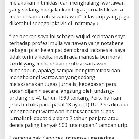
melakukan intimidasi dan menghalangi wartawan
m
yang sedang menjalankan tugas jurnalistik serta
a
melecehkan profesi wartawan”. Jelas urip yang juga
y
u
diketahui sebagai aktivis di Indramayu.
” pelaporan saya ini sebagai wujud kecintaan saya
terhadap profesi mulia wartawan yang notabene
sebagai pilar ke empat demokrasi Indonesia, saya
tidak terima ketika masih ada manusia bermoral
kerdil yang melecehkan profesi wartawan
dimanapun, apalagi sampai mengintimidasi dan
menghalangi wartawan yang sedang
melaksanakan tugas jurnalis, kebebasan pers
sudah dijamin secara langsung oleh undang-
undang no 40 tahun 1999 tentang Pers, bahkan
jelas tertulis pada pasal 18 ayat (1) UU Pers dimana
menghalangi wartawan melaksanakan tugas
jurnalistik dapat dipidana 2 tahun penjara atau
denda paling banyak 500 juta rupiah.” tambah urip.
” semoga pak Kapolres Indramayu menerima