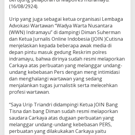
i
(16/08/2924).
d
a
Urip yang juga sebagai ketua organisasi Lembaga
s
Advokasi Wartawan “Wadya Warta Nusantara
i
L
(WWN) Indramayu” di dampingi Diman Suherman
a
dan Ketua Jurnalis Online Indobesia (JOIN )Cutisna
p
menjelaskan kepada beberapa awak media di
o
depan pintu masuk gedung Reskrim polres
r
indramayu, bahwa dirinya sudah resmi melaporkan
K
e
Carkaya atas perbuatan yang melanggar undang-
M
undang kebebasan Pers dengan meng intimidasi
a
dan menghalangi wartawan yang sedang
p
menjalankan tugas jurnalistik serta melecehkan
o
l
profesi wartawan.
r
e
“Saya Urip Triandri didampingi Ketua JOIN Bang
s
Tisna dan bang Diman sudah resmi melaporkan
I
saudara Carkaya atas dugaan perbuatan yang
n
d
melanggar undang-undang kebebasan PERS,
r
perbuatan yang dilakukakan Carkaya yaitu
a