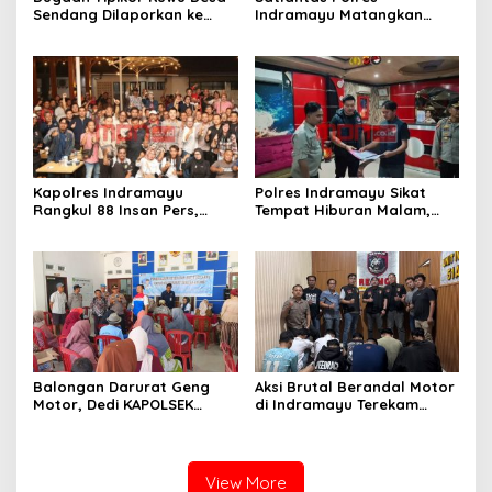
Sendang Dilaporkan ke
Indramayu Matangkan
Polda Jabar, Kasus Tak
Program “Kapolres
Bisa Diambil Alih Bupati
Menyapa Ojol”, Perkuat
Indramayu – Hukum Harus
Sinergi Demi Keselamatan
Berjalan Bebas Tanpa
Berlalu Lintas
Campur Tangan
Kapolres Indramayu
Polres Indramayu Sikat
Rangkul 88 Insan Pers,
Tempat Hiburan Malam,
Tegaskan Komitmen
Satres Narkoba Pimpin
Pelayanan Cepat dan
Razia Gabungan Persempit
Keterbukaan Informasi
Ruang Peredaran Narkoba
Balongan Darurat Geng
Aksi Brutal Berandal Motor
Motor, Dedi KAPOLSEK
di Indramayu Terekam
Balongan Serukan Ronda
Video, Polisi Tangkap 9
Malam dan Pengawasan
Pelaku yang Didominasi
Orang Tua
Pelajar
View More