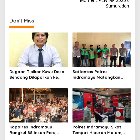
Moment PLN NP 2026 di
t
Sumuradem
n
Don't Miss
a
v
i
g
a
t
Dugaan Tipikor Kuwu Desa
Satlantas Polres
i
Sendang Dilaporkan ke
Indramayu Matangkan
o
Polda Jabar, Kasus Tak
Program “Kapolres
Bisa Diambil Alih Bupati
Menyapa Ojol”, Perkuat
n
Indramayu – Hukum Harus
Sinergi Demi Keselamatan
Berjalan Bebas Tanpa
Berlalu Lintas
Campur Tangan
Kapolres Indramayu
Polres Indramayu Sikat
Rangkul 88 Insan Pers,
Tempat Hiburan Malam,
Tegaskan Komitmen
Satres Narkoba Pimpin