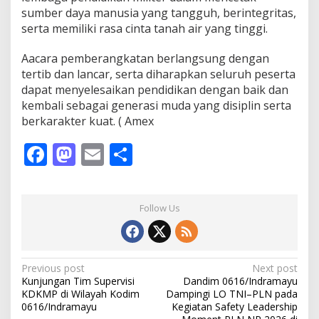
sumber daya manusia yang tangguh, berintegritas,
serta memiliki rasa cinta tanah air yang tinggi.
Aacara pemberangkatan berlangsung dengan
tertib dan lancar, serta diharapkan seluruh peserta
dapat menyelesaikan pendidikan dengan baik dan
kembali sebagai generasi muda yang disiplin serta
berkarakter kuat. ( Amex
F
M
E
S
ac
as
m
h
e
to
ai
ar
Follow Us
b
d
l
e
o
o
o
n
P
Previous post
Next post
Kunjungan Tim Supervisi
Dandim 0616/Indramayu
k
o
KDKMP di Wilayah Kodim
Dampingi LO TNI–PLN pada
s
0616/Indramayu
Kegiatan Safety Leadership