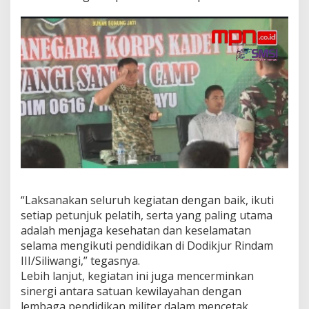
i
l
i
w
a
n
g
i
“Laksanakan seluruh kegiatan dengan baik, ikuti
setiap petunjuk pelatih, serta yang paling utama
adalah menjaga kesehatan dan keselamatan
selama mengikuti pendidikan di Dodikjur Rindam
III/Siliwangi,” tegasnya.
Lebih lanjut, kegiatan ini juga mencerminkan
sinergi antara satuan kewilayahan dengan
lembaga pendidikan militer dalam mencetak