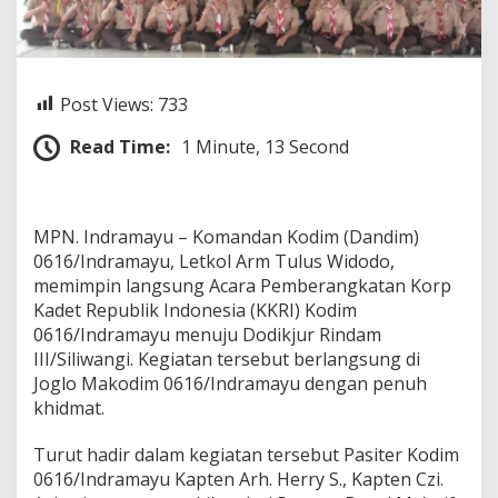
P
i
m
p
i
Post Views:
733
n
A
Read Time:
1 Minute, 13 Second
c
a
r
a
P
MPN. Indramayu – Komandan Kodim (Dandim)
e
0616/Indramayu, Letkol Arm Tulus Widodo,
m
memimpin langsung Acara Pemberangkatan Korp
b
Kadet Republik Indonesia (KKRI) Kodim
e
0616/Indramayu menuju Dodikjur Rindam
r
a
III/Siliwangi. Kegiatan tersebut berlangsung di
n
Joglo Makodim 0616/Indramayu dengan penuh
g
khidmat.
k
a
Turut hadir dalam kegiatan tersebut Pasiter Kodim
t
a
0616/Indramayu Kapten Arh. Herry S., Kapten Czi.
n