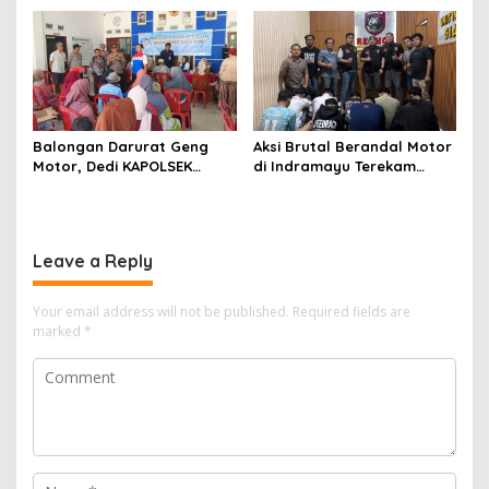
Pelayanan Cepat dan
Razia Gabungan Persempit
Keterbukaan Informasi
Ruang Peredaran Narkoba
Balongan Darurat Geng
Aksi Brutal Berandal Motor
Motor, Dedi KAPOLSEK
di Indramayu Terekam
Balongan Serukan Ronda
Video, Polisi Tangkap 9
Malam dan Pengawasan
Pelaku yang Didominasi
Orang Tua
Pelajar
Leave a Reply
Your email address will not be published.
Required fields are
marked
*