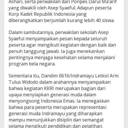
Ashari, serta perwakilan dari Ponpes Darul Ma’arif
K
yang diwakili oleh Asep Syaeful. Adapun peserta
K
Korp Kadet Republik Indonesia yang
R
I
diberangkatkan berjumlah kurang lebih 40 siswa.
k
e
Dalam sambutannya, perwakilan sekolah Asep
D
Syaeful menyampaikan pesan kepada seluruh
o
peserta agar mengikuti kegiatan dengan baik dan
d
i
penuh tanggung jawab. Ia juga menekankan
k
pentingnya menjaga kesehatan selama menjalani
j
program bela negara.
u
r
Sementara itu, Dandim 0616/Indramayu Letkol Arm
R
i
Tulus Widodo dalam arahannya menyampaikan
n
bahwa kegiatan KKRI merupakan bagian dari
d
upaya menyiapkan generasi muda dalam
a
menyongsong Indonesia Emas. Ia menegaskan
m
bahwa para peserta merupakan representasi
I
I
generasi muda Indramayu yang diharapkan
I
mampu menunjukkan disiplin dan semangat
/
selama mengikuti pendidikan dan pelatihan.
S