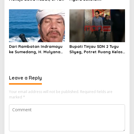
SMPN 4 Sindang Unjuk
Menghilang? Pedagang di
Inovasi di Pameran GLS
Indramayu Terancam
NePasi Gemaca
Bangkrut!”
Dari Rambatan Indramayu
Bupati Tinjau SDN 2 Tugu
ke Sumedang, H. Mulyana
Sliyeg, Potret Ruang Kelas
Mengemban Amanah
Rusak Jadi Alarm Keras
Merawat Jejak Sejarah
Dunia Pendidikan
Sunda
Indramayu
Leave a Reply
Your email address will not be published.
Required fields are
marked
*