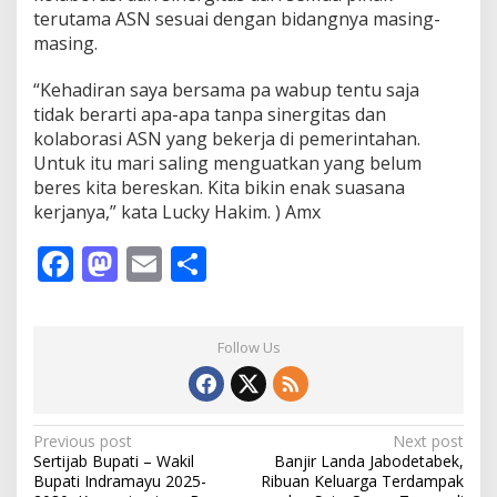
terutama ASN sesuai dengan bidangnya masing-
a
s
masing.
i
P
“Kehadiran saya bersama pa wabup tentu saja
e
tidak berarti apa-apa tanpa sinergitas dan
m
kolaborasi ASN yang bekerja di pemerintahan.
e
r
Untuk itu mari saling menguatkan yang belum
i
beres kita bereskan. Kita bikin enak suasana
n
kerjanya,” kata Lucky Hakim. ) Amx
t
a
F
M
E
S
h
a
ac
as
m
h
n
e
to
ai
ar
Follow Us
b
d
l
e
o
o
o
n
P
Previous post
Next post
Sertijab Bupati – Wakil
Banjir Landa Jabodetabek,
k
o
Bupati Indramayu 2025-
Ribuan Keluarga Terdampak