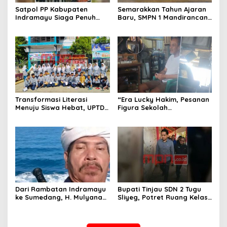
Satpol PP Kabupaten
Semarakkan Tahun Ajaran
Indramayu Siaga Penuh
Baru, SMPN 1 Mandirancan
Amankan Car Free Night,
Fokus Kembangkan Potensi
Pastikan Masyarakat
Futsal dan Pencak Silat
Nyaman Beraktivitas
Transformasi Literasi
“Era Lucky Hakim, Pesanan
Menuju Siswa Hebat, UPTD
Figura Sekolah
SMPN 4 Sindang Unjuk
Menghilang? Pedagang di
Inovasi di Pameran GLS
Indramayu Terancam
NePasi Gemaca
Bangkrut!”
Dari Rambatan Indramayu
Bupati Tinjau SDN 2 Tugu
ke Sumedang, H. Mulyana
Sliyeg, Potret Ruang Kelas
Mengemban Amanah
Rusak Jadi Alarm Keras
Merawat Jejak Sejarah
Dunia Pendidikan
Sunda
Indramayu