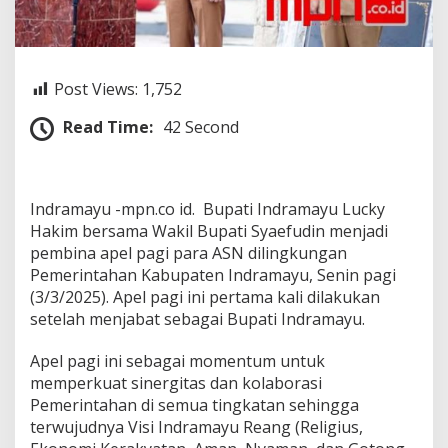
H
a
k
i
m
Post Views:
1,752
P
i
Read Time:
42 Second
m
p
i
n
Indramayu -mpn.co id. Bupati Indramayu Lucky
A
p
Hakim bersama Wakil Bupati Syaefudin menjadi
e
pembina apel pagi para ASN dilingkungan
l
Pemerintahan Kabupaten Indramayu, Senin pagi
P
(3/3/2025). Apel pagi ini pertama kali dilakukan
a
setelah menjabat sebagai Bupati Indramayu.
g
i
A
Apel pagi ini sebagai momentum untuk
S
memperkuat sinergitas dan kolaborasi
N
Pemerintahan di semua tingkatan sehingga
,
terwujudnya Visi Indramayu Reang (Religius,
P
e