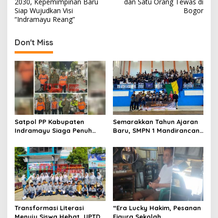
s
2030, Kepemimpinan Baru
dan Satu Orang Tewas di
Siap Wujudkan Visi
Bogor
t
“Indramayu Reang”
n
Don't Miss
a
v
i
g
a
t
Satpol PP Kabupaten
Semarakkan Tahun Ajaran
i
Indramayu Siaga Penuh
Baru, SMPN 1 Mandirancan
o
Amankan Car Free Night,
Fokus Kembangkan Potensi
Pastikan Masyarakat
Futsal dan Pencak Silat
n
Nyaman Beraktivitas
Transformasi Literasi
“Era Lucky Hakim, Pesanan
Menuju Siswa Hebat, UPTD
Figura Sekolah