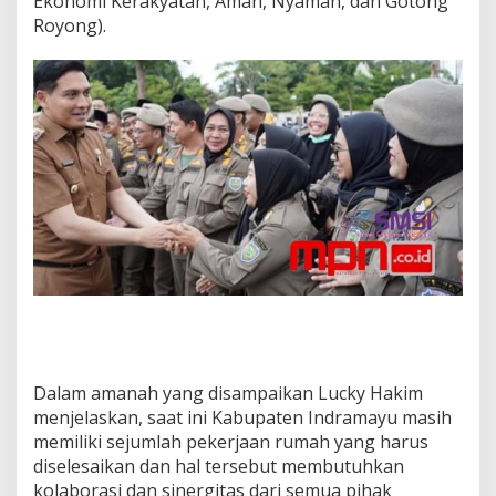
Ekonomi Kerakyatan, Aman, Nyaman, dan Gotong
r
Royong).
k
u
a
t
S
i
n
e
r
g
i
t
a
s
d
a
n
K
Dalam amanah yang disampaikan Lucky Hakim
o
l
menjelaskan, saat ini Kabupaten Indramayu masih
a
memiliki sejumlah pekerjaan rumah yang harus
b
diselesaikan dan hal tersebut membutuhkan
o
kolaborasi dan sinergitas dari semua pihak
r