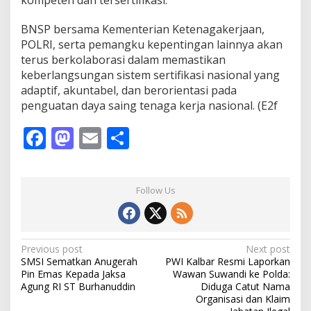
kompeten dan tersertifikasi.
B
N
S
BNSP bersama Kementerian Ketenagakerjaan,
P
POLRI, serta pemangku kepentingan lainnya akan
d
terus berkolaborasi dalam memastikan
a
keberlangsungan sistem sertifikasi nasional yang
l
a
adaptif, akuntabel, dan berorientasi pada
m
penguatan daya saing tenaga kerja nasional. (E2f
P
e
F
M
E
S
n
y
ac
as
m
h
a
e
to
ai
ar
k
s
Follow Us
b
d
l
e
i
a
o
o
n
A
o
n
P
Previous post
Next post
w
SMSI Sematkan Anugerah
PWI Kalbar Resmi Laporkan
a
k
o
Pin Emas Kepada Jaksa
Wawan Suwandi ke Polda:
l
s
Agung RI ST Burhanuddin
Diduga Catut Nama
U
Organisasi dan Klaim
j
t