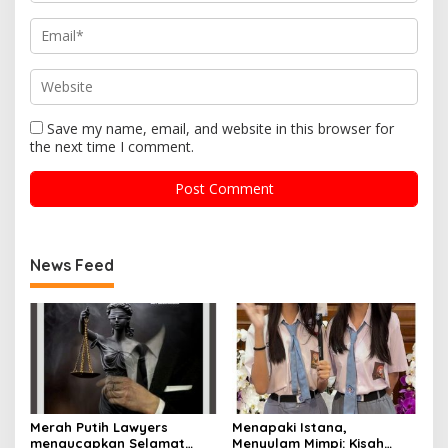
i
n
d
a
k
P
i
Save my name, email, and website in this browser for
d
the next time I comment.
a
n
a
L
a
l
u
News Feed
L
i
n
t
a
s
Merah Putih Lawyers
Menapaki Istana,
mengucapkan Selamat
Menyulam Mimpi: Kisah