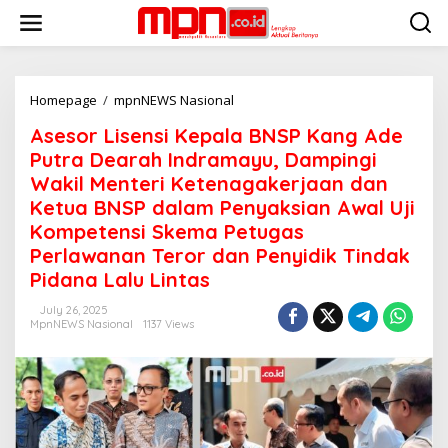
S
k
i
p
t
o
Homepage
/
mpnNEWS Nasional
A
c
s
Asesor Lisensi Kepala BNSP Kang Ade
o
e
n
s
Putra Dearah Indramayu, Dampingi
t
o
Wakil Menteri Ketenagakerjaan dan
e
r
Ketua BNSP dalam Penyaksian Awal Uji
n
L
t
i
Kompetensi Skema Petugas
s
Perlawanan Teror dan Penyidik Tindak
e
Pidana Lalu Lintas
n
s
July 26, 2025
i
MpnNEWS Nasional
1137 Views
K
e
p
a
l
a
B