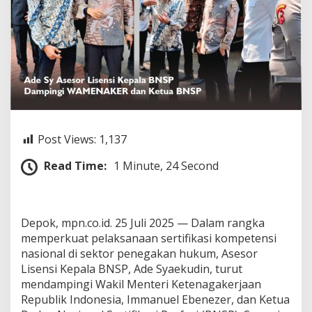
N
S
P
K
a
n
g
A
d
e
P
Post Views:
1,137
u
t
Read Time:
1 Minute, 24 Second
r
a
D
e
a
Depok, mpn.co.id. 25 Juli 2025 — Dalam rangka
r
memperkuat pelaksanaan sertifikasi kompetensi
a
nasional di sektor penegakan hukum, Asesor
h
Lisensi Kepala BNSP, Ade Syaekudin, turut
I
mendampingi Wakil Menteri Ketenagakerjaan
n
d
Republik Indonesia, Immanuel Ebenezer, dan Ketua
r