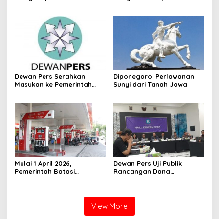
Hari Pendidikan Nasional.
Kembar Kennisya dan
Keisya di Istana
Kepresidenan Jakarta
Dewan Pers Serahkan
Diponegoro: Perlawanan
Masukan ke Pemerintah
Sunyi dari Tanah Jawa
Terkait Perlindungan Karya
Jurnalistik dalam RUU Hak
Cipta
‎Mulai 1 April 2026,
Dewan Pers Uji Publik
Pemerintah Batasi
Rancangan Dana
Pembelian Pertalite dan
Jurnalisme, SMSI Dorong
Solar, Kendaraan Roda
Pengelolaan oleh Lembaga
Empat Maksimal 50 Liter
Independen
per Hari
View More