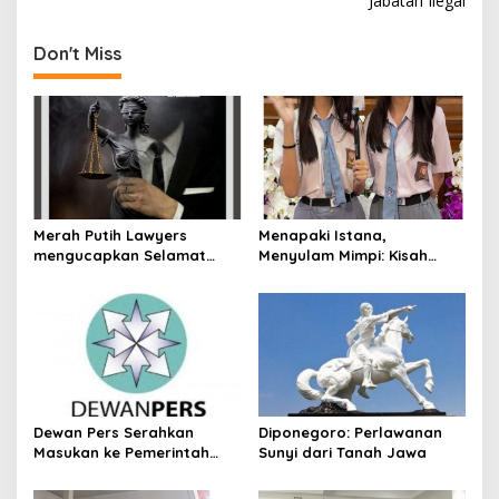
Jabatan Ilegal
i
K
n
o
Don't Miss
a
m
p
v
e
i
t
e
g
n
a
s
i
t
S
Merah Putih Lawyers
Menapaki Istana,
i
k
mengucapkan Selamat
Menyulam Mimpi: Kisah
e
o
Hari Pendidikan Nasional.
Kembar Kennisya dan
m
Keisya di Istana
a
n
Kepresidenan Jakarta
P
e
t
u
g
a
Dewan Pers Serahkan
Diponegoro: Perlawanan
s
Masukan ke Pemerintah
Sunyi dari Tanah Jawa
P
Terkait Perlindungan Karya
e
Jurnalistik dalam RUU Hak