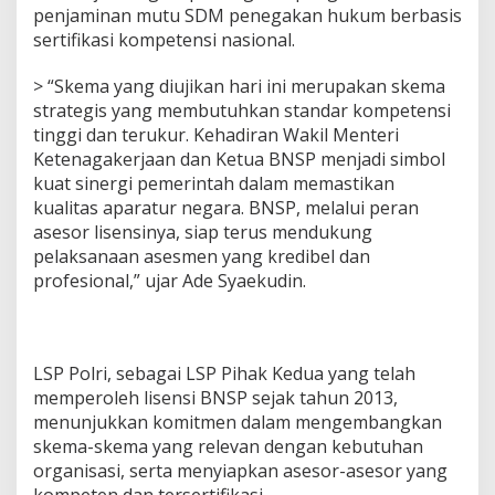
penjaminan mutu SDM penegakan hukum berbasis
i
K
sertifikasi kompetensi nasional.
e
t
> “Skema yang diujikan hari ini merupakan skema
e
strategis yang membutuhkan standar kompetensi
n
tinggi dan terukur. Kehadiran Wakil Menteri
a
g
Ketenagakerjaan dan Ketua BNSP menjadi simbol
a
kuat sinergi pemerintah dalam memastikan
k
kualitas aparatur negara. BNSP, melalui peran
e
asesor lisensinya, siap terus mendukung
r
pelaksanaan asesmen yang kredibel dan
j
a
profesional,” ujar Ade Syaekudin.
a
n
d
a
LSP Polri, sebagai LSP Pihak Kedua yang telah
n
K
memperoleh lisensi BNSP sejak tahun 2013,
e
menunjukkan komitmen dalam mengembangkan
t
skema-skema yang relevan dengan kebutuhan
u
organisasi, serta menyiapkan asesor-asesor yang
a