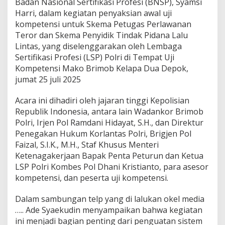
Badan Nasional Sertifikasi Profesi (BNSP), Syamsi
a
Harri, dalam kegiatan penyaksian awal uji
m
kompetensi untuk Skema Petugas Perlawanan
a
y
Teror dan Skema Penyidik Tindak Pidana Lalu
u
Lintas, yang diselenggarakan oleh Lembaga
,
Sertifikasi Profesi (LSP) Polri di Tempat Uji
D
Kompetensi Mako Brimob Kelapa Dua Depok,
a
jumat 25 juli 2025
m
p
i
Acara ini dihadiri oleh jajaran tinggi Kepolisian
n
Republik Indonesia, antara lain Wadankor Brimob
g
Polri, Irjen Pol Ramdani Hidayat, S.H., dan Direktur
i
Penegakan Hukum Korlantas Polri, Brigjen Pol
W
a
Faizal, S.I.K., M.H., Staf Khusus Menteri
k
Ketenagakerjaan Bapak Penta Peturun dan Ketua
i
LSP Polri Kombes Pol Dhani Kristianto, para asesor
l
kompetensi, dan peserta uji kompetensi.
M
e
n
Dalam sambungan telp yang di lalukan okel media
t
….. Ade Syaekudin menyampaikan bahwa kegiatan
e
ini menjadi bagian penting dari penguatan sistem
r