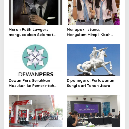
i
g
a
t
Merah Putih Lawyers
Menapaki Istana,
mengucapkan Selamat
Menyulam Mimpi: Kisah
i
Hari Pendidikan Nasional.
Kembar Kennisya dan
o
Keisya di Istana
Kepresidenan Jakarta
n
Dewan Pers Serahkan
Diponegoro: Perlawanan
Masukan ke Pemerintah
Sunyi dari Tanah Jawa
Terkait Perlindungan Karya
Jurnalistik dalam RUU Hak
Cipta