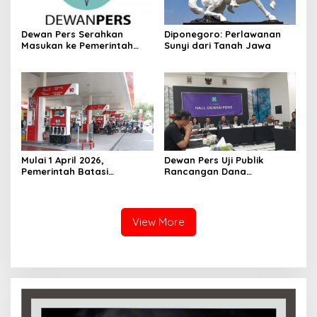
Dewan Pers Serahkan
Diponegoro: Perlawanan
Masukan ke Pemerintah
Sunyi dari Tanah Jawa
Terkait Perlindungan Karya
Jurnalistik dalam RUU Hak
Cipta
‎Mulai 1 April 2026,
Dewan Pers Uji Publik
Pemerintah Batasi
Rancangan Dana
Pembelian Pertalite dan
Jurnalisme, SMSI Dorong
Solar, Kendaraan Roda
Pengelolaan oleh Lembaga
Empat Maksimal 50 Liter
Independen
per Hari
View More