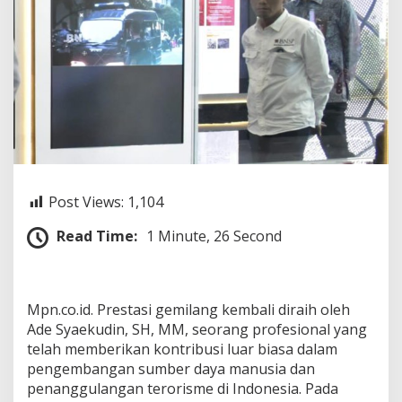
h
P
i
a
g
a
m
P
e
n
g
h
Post Views:
1,104
a
r
Read Time:
1 Minute, 26 Second
g
a
a
n
a
Mpn.co.id. Prestasi gemilang kembali diraih oleh
t
Ade Syaekudin, SH, MM, seorang profesional yang
a
telah memberikan kontribusi luar biasa dalam
s
P
pengembangan sumber daya manusia dan
e
penanggulangan terorisme di Indonesia. Pada
m