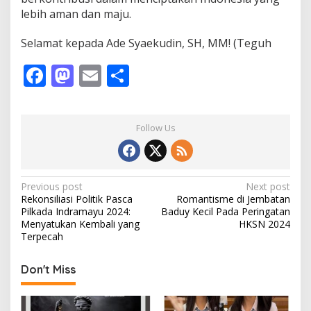
lebih aman dan maju.
Selamat kepada Ade Syaekudin, SH, MM! (Teguh
F
M
E
S
ac
as
m
h
e
to
ai
ar
Follow Us
b
d
l
e
o
o
o
n
P
Previous post
Next post
Rekonsiliasi Politik Pasca
Romantisme di Jembatan
k
o
Pilkada Indramayu 2024:
Baduy Kecil Pada Peringatan
s
Menyatukan Kembali yang
HKSN 2024
Terpecah
t
n
Don't Miss
a
v