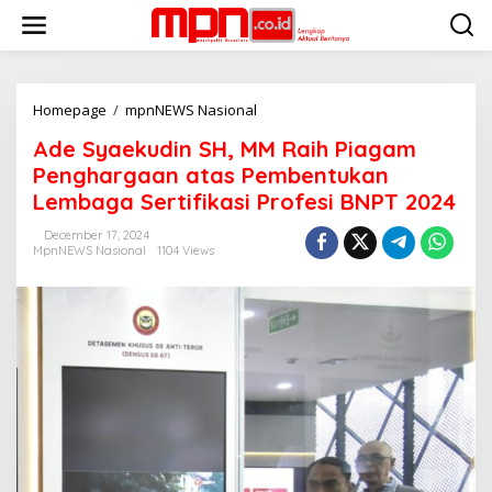
S
k
i
p
t
o
Homepage
/
mpnNEWS Nasional
A
c
d
Ade Syaekudin SH, MM Raih Piagam
o
e
n
S
Penghargaan atas Pembentukan
t
y
Lembaga Sertifikasi Profesi BNPT 2024
e
a
n
e
December 17, 2024
t
k
MpnNEWS Nasional
1104 Views
u
d
i
n
S
H
,
M
M
R
a
i