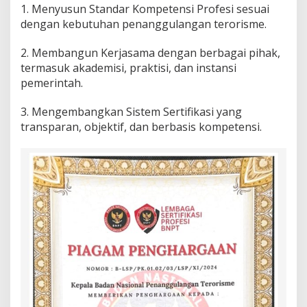
1. Menyusun Standar Kompetensi Profesi sesuai
i
dengan kebutuhan penanggulangan terorisme.
P
r
o
2. Membangun Kerjasama dengan berbagai pihak,
f
termasuk akademisi, praktisi, dan instansi
e
pemerintah.
s
i
B
3. Mengembangkan Sistem Sertifikasi yang
N
transparan, objektif, dan berbasis kompetensi.
P
T
2
0
2
4