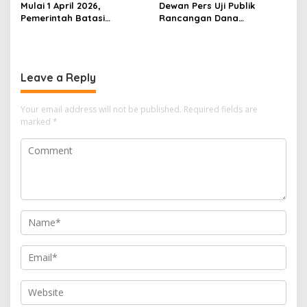
‎Mulai 1 April 2026,
Dewan Pers Uji Publik
Pemerintah Batasi
Rancangan Dana
Pembelian Pertalite dan
Jurnalisme, SMSI Dorong
Solar, Kendaraan Roda
Pengelolaan oleh Lembaga
Empat Maksimal 50 Liter
Independen
per Hari
Leave a Reply
Your email address will not be published.
Required fields are
marked
*