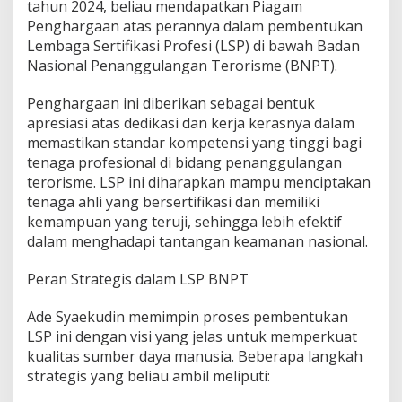
tahun 2024, beliau mendapatkan Piagam
b
Penghargaan atas perannya dalam pembentukan
e
Lembaga Sertifikasi Profesi (LSP) di bawah Badan
n
t
Nasional Penanggulangan Terorisme (BNPT).
u
k
Penghargaan ini diberikan sebagai bentuk
a
apresiasi atas dedikasi dan kerja kerasnya dalam
n
memastikan standar kompetensi yang tinggi bagi
L
e
tenaga profesional di bidang penanggulangan
m
terorisme. LSP ini diharapkan mampu menciptakan
b
tenaga ahli yang bersertifikasi dan memiliki
a
kemampuan yang teruji, sehingga lebih efektif
g
a
dalam menghadapi tantangan keamanan nasional.
S
e
Peran Strategis dalam LSP BNPT
r
t
Ade Syaekudin memimpin proses pembentukan
i
LSP ini dengan visi yang jelas untuk memperkuat
f
i
kualitas sumber daya manusia. Beberapa langkah
k
strategis yang beliau ambil meliputi:
a
s