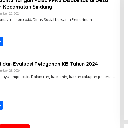
Bantu Tangan Palsu PPKS Disabilitas di Desa
e
 Kecamatan Sindang
mber 28, 2024
B
Y
amayu – mpn.co.id. Dinas Sosial bersama Pemerintah
S
h
ar
i dan Evaluasi Pelayanan KB Tahun 2024
e
mber 28, 2024
B
Y
amayu – mpn.co.id. Dalam rangka meningkatkan cakupan peserta
S
h
ar