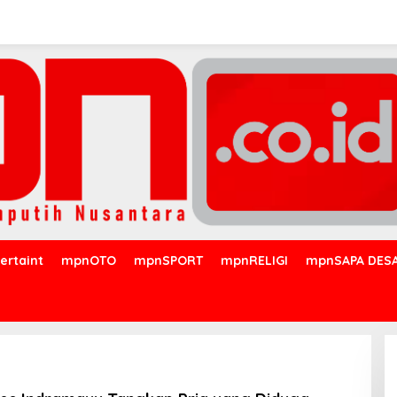
ertaint
mpnOTO
mpnSPORT
mpnRELIGI
mpnSAPA DES