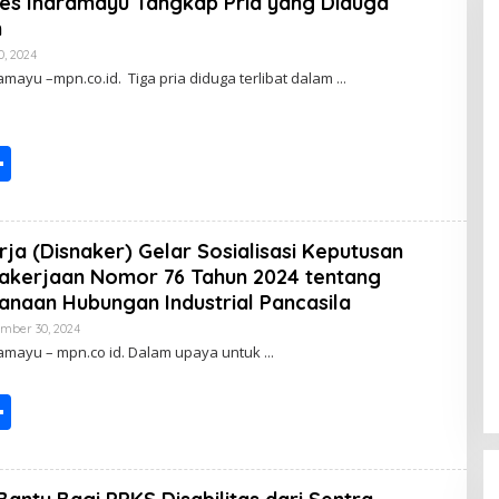
res Indramayu Tangkap Pria yang Diduga
n
, 2024
B
Y
mayu –mpn.co.id. Tiga pria diduga terlibat dalam
S
h
ar
ja (Disnaker) Gelar Sosialisasi Keputusan
e
akerjaan Nomor 76 Tahun 2024 tentang
naan Hubungan Industrial Pancasila
mber 30, 2024
B
Y
amayu – mpn.co id. Dalam upaya untuk
S
h
ar