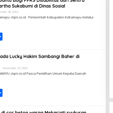
Bantu Bagi PPKS Disabilitas dari Sentra
e
rtha Sukabumi di Dinas Sosial
mber 30, 2024
B
Y
amayu -mpn.co.id. Pemerintah Kabupaten Indramayu melalui
S
h
ar
lkada Lucky Hakim Sambangi Baher di
e
November 29, 2024
B
Y
RAMAYU ,mpn.co.id Pasca Pemilihan Umum Kepala Daerah
S
h
ar
 di cor beton warga Mekarjati syukuran