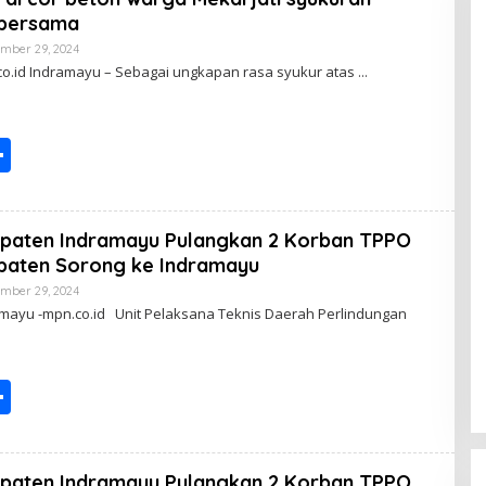
e
bersama
mber 29, 2024
B
Y
co.id Indramayu – Sebagai ungkapan rasa syukur atas
S
h
ar
paten Indramayu Pulangkan 2 Korban TPPO
e
paten Sorong ke Indramayu
mber 29, 2024
B
Y
amayu -mpn.co.id Unit Pelaksana Teknis Daerah Perlindungan
S
h
ar
paten Indramayu Pulangkan 2 Korban TPPO