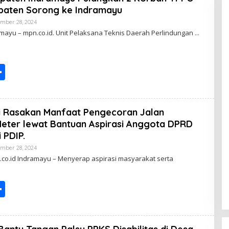
e
paten Sorong ke Indramayu
mber 28, 2024
B
Y
amayu – mpn.co.id. Unit Pelaksana Teknis Daerah Perlindungan
S
h
ar
 Rasakan Manfaat Pengecoran Jalan
e
eter lewat Bantuan Aspirasi Anggota DPRD
 PDIP.
mber 28, 2024
B
Y
.co.id Indramayu – Menyerap aspirasi masyarakat serta
S
h
ar