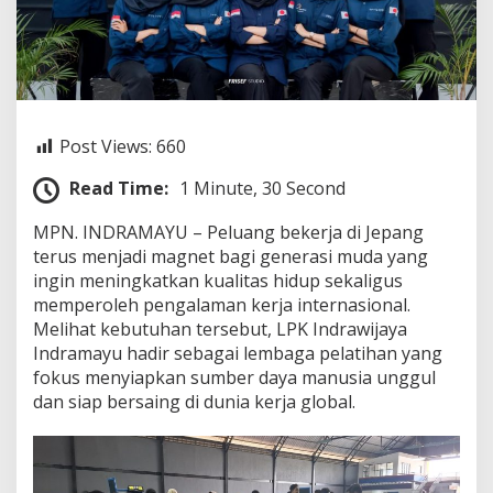
a
y
a
B
e
r
k
Post Views:
660
a
r
Read Time:
1 Minute, 30 Second
i
e
MPN. INDRAMAYU – Peluang bekerja di Jepang
r
d
terus menjadi magnet bagi generasi muda yang
i
ingin meningkatkan kualitas hidup sekaligus
J
memperoleh pengalaman kerja internasional.
e
Melihat kebutuhan tersebut, LPK Indrawijaya
p
a
Indramayu hadir sebagai lembaga pelatihan yang
n
fokus menyiapkan sumber daya manusia unggul
g
dan siap bersaing di dunia kerja global.
,
A
n
d
r