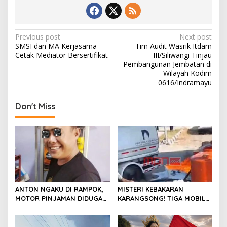
b
d
l
e
o
o
o
n
P
Previous post
Next post
SMSI dan MA Kerjasama
Tim Audit Wasrik Itdam
k
o
Cetak Mediator Bersertifikat
III/Siliwangi Tinjau
s
Pembangunan Jembatan di
Wilayah Kodim
t
0616/Indramayu
n
Don't Miss
a
v
i
g
a
t
ANTON NGAKU DI RAMPOK,
MISTERI KEBAKARAN
i
MOTOR PINJAMAN DIDUGA
KARANGSONG! TIGA MOBIL
o
DIJADIKAN JAMINAN UTANG
TANGKI DIDUGA
PESTA MIRAS
TINGGALKAN LOKASI SAAT
n
API MENGAMUK ; GPMI