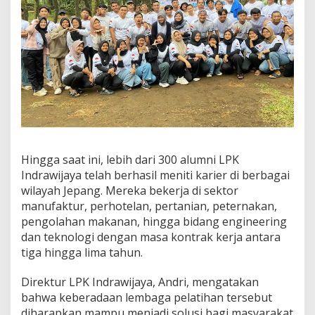
i
k
K
e
l
a
s
!
Hingga saat ini, lebih dari 300 alumni LPK
Indrawijaya telah berhasil meniti karier di berbagai
wilayah Jepang. Mereka bekerja di sektor
manufaktur, perhotelan, pertanian, peternakan,
pengolahan makanan, hingga bidang engineering
dan teknologi dengan masa kontrak kerja antara
tiga hingga lima tahun.
Direktur LPK Indrawijaya, Andri, mengatakan
bahwa keberadaan lembaga pelatihan tersebut
diharapkan mampu menjadi solusi bagi masyarakat