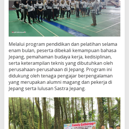
y
:
S
a
a
t
n
y
Melalui program pendidikan dan pelatihan selama
a
enam bulan, peserta dibekali kemampuan bahasa
W
a
Jepang, pemahaman budaya kerja, kedisiplinan,
r
serta keterampilan teknis yang dibutuhkan oleh
g
perusahaan-perusahaan di Jepang. Program ini
a
didukung oleh tenaga pengajar berpengalaman
I
yang merupakan alumni magang dan pekerja di
n
d
Jepang serta lulusan Sastra Jepang.
r
a
m
a
y
u
N
a