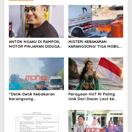
ANTON NGAKU DI RAMPOK,
MISTERI KEBAKARAN
MOTOR PINJAMAN DIDUGA
KARANGSONG! TIGA MOBIL
DIJADIKAN JAMINAN UTANG
TANGKI DIDUGA
PESTA MIRAS
TINGGALKAN LOKASI SAAT
API MENGAMUK ; GPMI
Serukan Uji Fakta dan Audit
Safety Semua Pihak
“Detik-Detik Kebakaran
Perayaan HUT RI Paling
Karangsong
Unik Dari Dasar Laut ke
Dipertanyakan, GPMI Jhoys
Puncak Negeri
Arcan Soroti Dugaan
Kelalaian Migas”