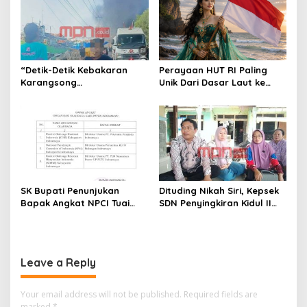
Serukan Uji Fakta dan Audit
Safety Semua Pihak
“Detik-Detik Kebakaran
Perayaan HUT RI Paling
Karangsong
Unik Dari Dasar Laut ke
Dipertanyakan, GPMI Jhoys
Puncak Negeri
Arcan Soroti Dugaan
Kelalaian Migas”
SK Bupati Penunjukan
Dituding Nikah Siri, Kepsek
Bapak Angkat NPCI Tuai
SDN Penyingkiran Kidul II
Polemik, Diduga Tanpa
Balik Serang: Ada Dugaan
Koordinasi dengan
Fitnah Terstruktur
Pertamina
Leave a Reply
Your email address will not be published.
Required fields are
marked
*