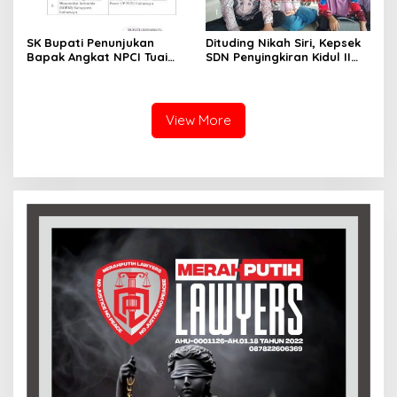
SK Bupati Penunjukan
Dituding Nikah Siri, Kepsek
Bapak Angkat NPCI Tuai
SDN Penyingkiran Kidul II
Polemik, Diduga Tanpa
Balik Serang: Ada Dugaan
Koordinasi dengan
Fitnah Terstruktur
Pertamina
View More