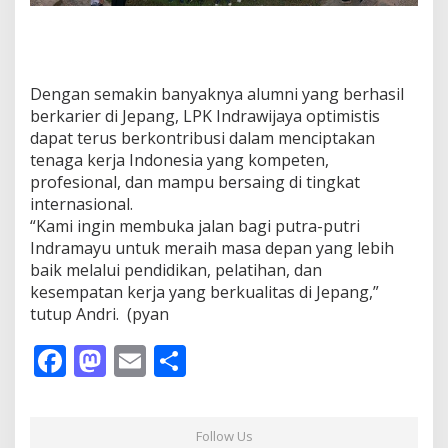
Dengan semakin banyaknya alumni yang berhasil
berkarier di Jepang, LPK Indrawijaya optimistis
dapat terus berkontribusi dalam menciptakan
tenaga kerja Indonesia yang kompeten,
profesional, dan mampu bersaing di tingkat
internasional.
“Kami ingin membuka jalan bagi putra-putri
Indramayu untuk meraih masa depan yang lebih
baik melalui pendidikan, pelatihan, dan
kesempatan kerja yang berkualitas di Jepang,”
tutup Andri. (pyan
F
M
E
S
ac
as
m
h
e
to
ai
ar
Follow Us